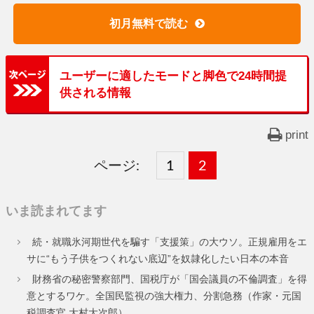
初月無料で読む
ユーザーに適したモードと脚色で24時間提
供される情報
print
ページ:
固
1
固
2
,
定
定
いま読まれてます
ペ
ペ
続・就職氷河期世代を騙す「支援策」の大ウソ。正規雇用をエ
ー
ー
サに“もう子供をつくれない底辺”を奴隷化したい日本の本音
ジ
ジ
財務省の秘密警察部門、国税庁が「国会議員の不倫調査」を得
意とするワケ。全国民監視の強大権力、分割急務（作家・元国
税調査官 大村大次郎）