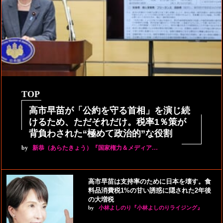
TOP
高市早苗が「公約を守る首相」を演じ続
けるため、ただそれだけ。税率1％策が
背負わされた“極めて政治的”な役割
by
新恭（あらたきょう）『国家権力＆メディア…
高市早苗は支持率のために日本を壊す。食
料品消費税1%の甘い誘惑に隠された2年後
の大増税
by
小林よしのり『小林よしのりライジング』