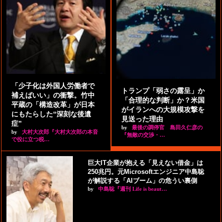
「少子化は外国人労働者で
トランプ「弱さの露呈」か
補えばいい」の衝撃。竹中
「合理的な判断」か？米国
平蔵の「構造改革」が日本
がイランへの大規模攻撃を
にもたらした“深刻な後遺
見送った理由
症”
by
最後の調停官 島田久仁彦の
by
大村大次郎『大村大次郎の本音
『無敵の交渉・…
で役に立つ税…
巨大IT企業が抱える「見えない借金」は
250兆円。元Microsoftエンジニア中島聡
が解説する「AIブーム」の危うい裏側
by
中島聡『週刊 Life is beaut…