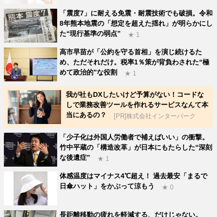
「震度7」に耐える免震・耐震技術でも破損。令和
8年熊本地震の「想定を超えた揺れ」が明らかにし
た“現行基準の弱点”
★ 1
高市早苗が「公約を守る首相」を演じ続けるた
め、ただそれだけ。税率1％策が背負わされた“極
めて政治的”な役割
★ 1
我が社もDXしたいけど予算がない！コードな
しで業務改善ツールを作れるサービスなんて本
当にあるの？
[PR]株式会社インターパーク
「少子化は外国人労働者で補えばいい」の衝撃。
竹中平蔵の「構造改革」が日本にもたらした“深刻
な後遺症”
★ 1
体感温度はマイナス4℃超え！ 過去最安「まるで
日傘ハット」をかぶって涼もう
★ 0
長距離移動の疲れを軽減する、だけじゃない。