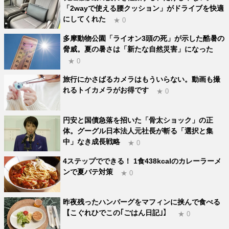
「2wayで使える腰クッション」がドライブを快適
にしてくれた
★ 0
多摩動物公園「ライオン3頭の死」が示した酷暑の
脅威。夏の暑さは「新たな自然災害」になった
★ 0
旅行にかさばるカメラはもういらない。動画も撮
れるトイカメラがお得です
★ 0
円安と国債急落を招いた「骨太ショック」の正
体。グーグル日本法人元社長が斬る「選択と集
中」なき成長戦略
★ 0
4ステップでできる！ 1食438kcalのカレーラーメ
ンで夏バテ対策
★ 0
昨夜残ったハンバーグをマフィンに挟んで食べる
【こぐれひでこの｢ごはん日記｣】
★ 0