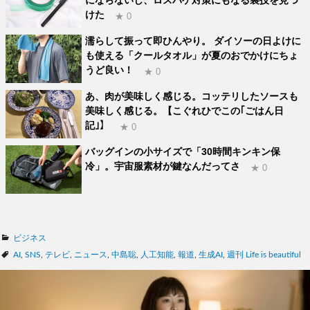
けた
★ 0
濡らして振って即ひんやり。 ダイソーの日よけに
も使える「クールタオル」が夏のおでかけにちょ
うど良い！
★ 0
あ、肉が美味しく感じる。コッテリしたソースも
美味しく感じる。【こぐれひでこの｢ごはん日
記｣】
★ 0
バッグインの小サイズで「30時間キンキン保
冷」。宇宙服素材が鍵なんだってさ
★ 0
カ
ビジネス
テ
タ
AI
,
SNS
,
テレビ
,
ニュース
,
中島聡
,
人工知能
,
報道
,
生成AI
,
週刊 Life is beautiful
ゴ
グ
リ
ー