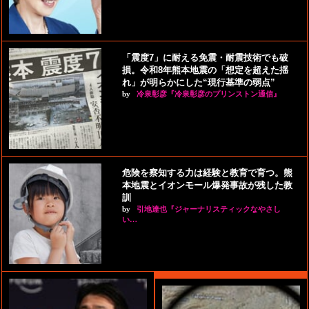
「震度7」に耐える免震・耐震技術でも破
損。令和8年熊本地震の「想定を超えた揺
れ」が明らかにした“現行基準の弱点”
by
冷泉彰彦『冷泉彰彦のプリンストン通信』
危険を察知する力は経験と教育で育つ。熊
本地震とイオンモール爆発事故が残した教
訓
by
引地達也『ジャーナリスティックなやさし
い…