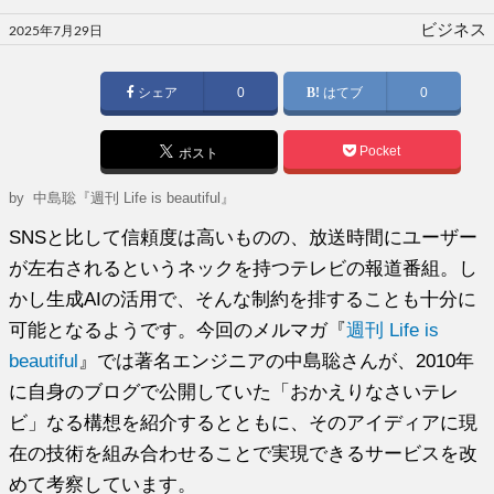
投
ビジネス
2025年7月29日
稿
日:
シェア
0
はてブ
0
Pocket
ポスト
by
中島聡『週刊 Life is beautiful』
SNSと比して信頼度は高いものの、放送時間にユーザー
が左右されるというネックを持つテレビの報道番組。し
かし生成AIの活用で、そんな制約を排することも十分に
可能となるようです。今回のメルマガ『
週刊 Life is
beautiful
』では著名エンジニアの中島聡さんが、2010年
に自身のブログで公開していた「おかえりなさいテレ
ビ」なる構想を紹介するとともに、そのアイディアに現
在の技術を組み合わせることで実現できるサービスを改
めて考察しています。