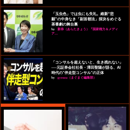
「玉虫色」では虫にも失礼。維新“悲
願”の中身なき「副首都法」採決をめぐる
茶番劇の舞台裏
by
新恭（あらたきょう）『国家権力＆メディ
ア…
「コンサルを超えないと、生き残れない」
──元証券会社社長・澤田聖陽が語る、AI
時代の"伴走型コンサル"の正体
by
gyouza（まぐまぐ編集部）