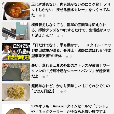
玉ねぎ炒めない、肉も焼かないのにコク旨！ メリ
ットしかない「痩せる無水カレー」をつくってみ
た
★ 0
模様替えしなくても、部屋の雰囲気は変えられ
る。掃除グッズを±0にするだけで、生活感がスッ
と消えたんだ
★ 0
「口だけでなく、手も動かす」──スタイル・エッ
ジ島田雄左が語る、弁護士・医師に選ばれる"伴走
型事業支援"の正体
★ 0
暑い、蒸れる…夏の外出のストレスが激減！ワー
クマンの「持続冷感なショートパンツ」が超快適
だよ
★ 0
超簡単なれど、かなり美味しい【こぐれひでこの
｢ごはん日記｣】
★ 0
57%オフも！Amazonタイムセールで「テント」
や「ネッククーラー」が今ならお買い得ですよ