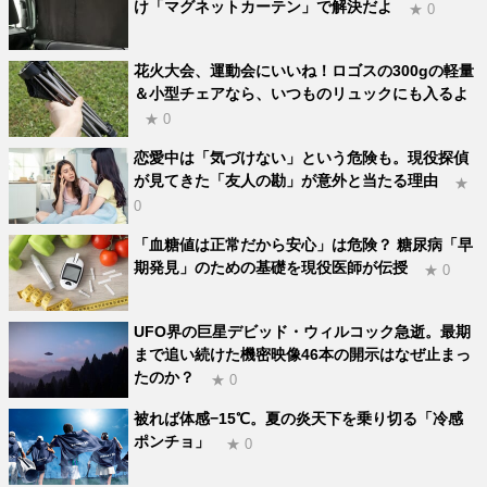
け「マグネットカーテン」で解決だよ
★ 0
花火大会、運動会にいいね！ロゴスの300gの軽量
＆小型チェアなら、いつものリュックにも入るよ
★ 0
恋愛中は「気づけない」という危険も。現役探偵
が見てきた「友人の勘」が意外と当たる理由
★
0
「血糖値は正常だから安心」は危険？ 糖尿病「早
期発見」のための基礎を現役医師が伝授
★ 0
UFO界の巨星デビッド・ウィルコック急逝。最期
まで追い続けた機密映像46本の開示はなぜ止まっ
たのか？
★ 0
被れば体感−15℃。夏の炎天下を乗り切る「冷感
ポンチョ」
★ 0