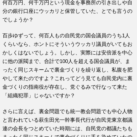
何百万円、何千万円という現金を事務所の引き出しや自
分の銀行口座にウッカリと保管していた、とでも言うの
でしょうか？
百歩ゆずって、何百人もの自民党の国会議員のうち1人
くらいなら、ホントにそういうウッカリ議員がいてもお
かしくはないでしょう。しかし、実際には安倍派を中心
に他の派閥まで、合計で100人を超える国会議員が、ま
ったく同じスキームで裏金づくりを繰り返し、私腹を肥
やして来たのですよ？これってどう見ても自民党内に裏
金づくりの指南役が存在し、党ぐるみで行なって来た
「組織犯罪」じゃないですか？
さらに言えば、裏金問題でも統一教会問題でも中心人物
と言われている萩生田光一幹事長代行が自民党東京都議
連の会長をつとめていた時期には、自民党の都議たちも