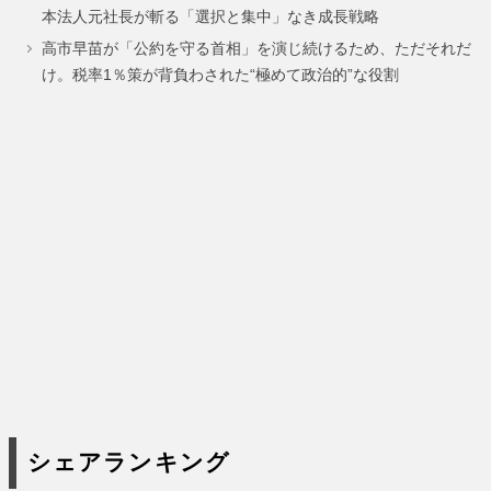
ー
ー
ー
ー
本法人元社長が斬る「選択と集中」なき成長戦略
ジ
ジ
ジ
ジ
高市早苗が「公約を守る首相」を演じ続けるため、ただそれだ
け。税率1％策が背負わされた“極めて政治的”な役割
シェアランキング