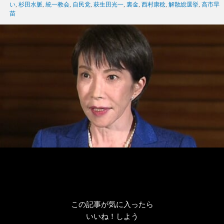
ゴ
グ
い
,
杉田水脈
,
統一教会
,
自民党
,
萩生田光一
,
裏金
,
西村康稔
,
解散総選挙
,
高市早
リ
苗
ー
この記事が気に入ったら
いいね！しよう