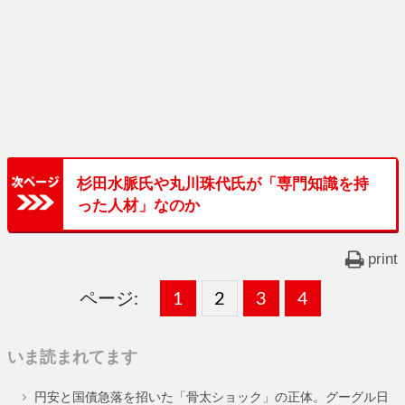
杉田水脈氏や丸川珠代氏が「専門知識を持
った人材」なのか
print
ページ:
固
1
固
2
,
固
3
,
固
4
,
定
定
定
定
いま読まれてます
ペ
ペ
ペ
ペ
円安と国債急落を招いた「骨太ショック」の正体。グーグル日