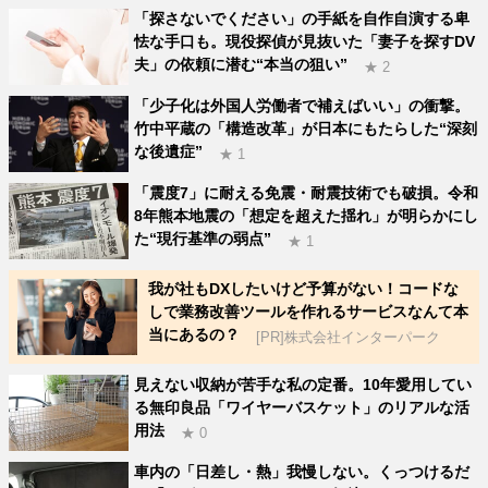
「探さないでください」の手紙を自作自演する卑
怯な手口も。現役探偵が見抜いた「妻子を探すDV
夫」の依頼に潜む“本当の狙い”
★ 2
「少子化は外国人労働者で補えばいい」の衝撃。
竹中平蔵の「構造改革」が日本にもたらした“深刻
な後遺症”
★ 1
「震度7」に耐える免震・耐震技術でも破損。令和
8年熊本地震の「想定を超えた揺れ」が明らかにし
た“現行基準の弱点”
★ 1
我が社もDXしたいけど予算がない！コードな
しで業務改善ツールを作れるサービスなんて本
当にあるの？
[PR]株式会社インターパーク
見えない収納が苦手な私の定番。10年愛用してい
る無印良品「ワイヤーバスケット」のリアルな活
用法
★ 0
車内の「日差し・熱」我慢しない。くっつけるだ