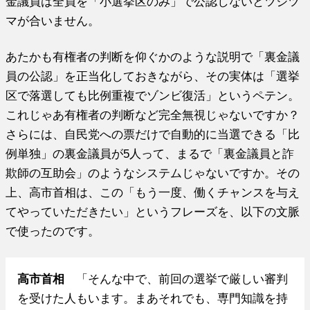
金議員は全員を「小選挙区のみ」で公認しないとツジツ
マが合いません。
あたかも有権者の判断を仰ぐかのような説明で「裏金議
員の公認」を正当化しておきながら、その実体は「選挙
区で落選しても比例重複でゾンビ復活」というペテン。
これじゃあ有権者の判断など完全無視じゃないですか？
さらには、自民党への票だけで自動的に当選できる「比
例単独」の裏金議員が5人って、まるで「裏金議員と詐
欺師の互助会」のようなシステムじゃないですか。その
上、高市首相は、この「もう一度、働くチャンスを与え
てやっていただきたい」というフレーズを、以下の文脈
で使ったのです。
高市首相
「そんな中で、前回の選挙で厳しい審判
を受けた人もいます。まあそれでも、専門知識を持