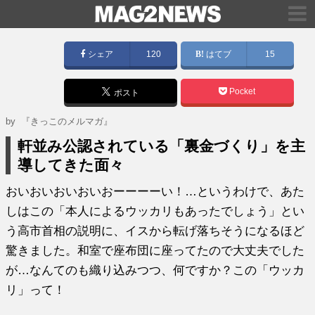
シェア
120
はてブ
15
Pocket
ポスト
by
『きっこのメルマガ』
軒並み公認されている「裏金づくり」を主
導してきた面々
おいおいおいおいおーーーーい！…というわけで、あた
しはこの「本人によるウッカリもあったでしょう」とい
う高市首相の説明に、イスから転げ落ちそうになるほど
驚きました。和室で座布団に座ってたので大丈夫でした
が…なんてのも織り込みつつ、何ですか？この「ウッカ
リ」って！