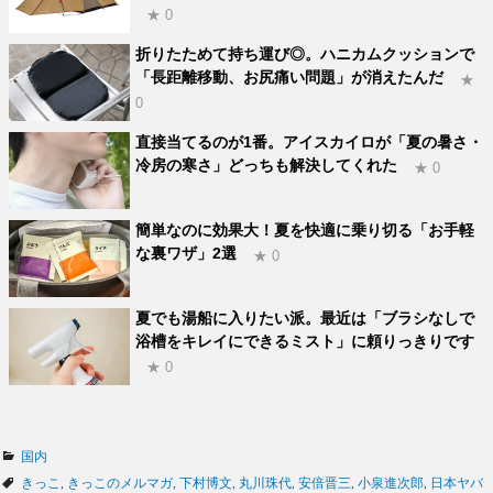
★ 0
折りたためて持ち運び◎。ハニカムクッションで
「長距離移動、お尻痛い問題」が消えたんだ
★
0
直接当てるのが1番。アイスカイロが「夏の暑さ・
冷房の寒さ」どっちも解決してくれた
★ 0
簡単なのに効果大！夏を快適に乗り切る「お手軽
な裏ワザ」2選
★ 0
夏でも湯船に入りたい派。最近は「ブラシなしで
浴槽をキレイにできるミスト」に頼りっきりです
★ 0
カ
国内
テ
タ
きっこ
,
きっこのメルマガ
,
下村博文
,
丸川珠代
,
安倍晋三
,
小泉進次郎
,
日本ヤバ