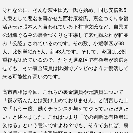
それなのに、そんな萩生田光一氏を始め、同じ安倍派5
人衆として悪名を轟かせた西村康稔氏、裏金づくりを復
活させた張本人と言われている下村博文氏など、自民党
の組織ぐるみの裏金づくりを主導して来た顔ぶれが軒並
み「公認」されているのです。その数、小選挙区が38
人、比例単独が5人、計43人です。そして、今回は比例
重複も認めているので、たとえ選挙区で有権者が落選さ
せても、その裏金議員は比例でゾンビのように復活して
来る可能性が高いのです。
高市首相は今回、これらの裏金議員や元議員について
「禊が済んだとは受け止めておりません」と明言した上
で「もう一度、働くチャンスを与えてやっていただきた
い」と述べました。これはつまり「その判断は有権者に
委ねる」という意味ですよね？でも、そうであれば、裏