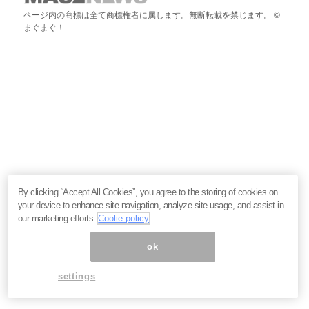
ページ内の商標は全て商標権者に属します。無断転載を禁じます。 ©
まぐまぐ！
By clicking “Accept All Cookies”, you agree to the storing of cookies on
your device to enhance site navigation, analyze site usage, and assist in
our marketing efforts.
Coolie policy
ok
settings