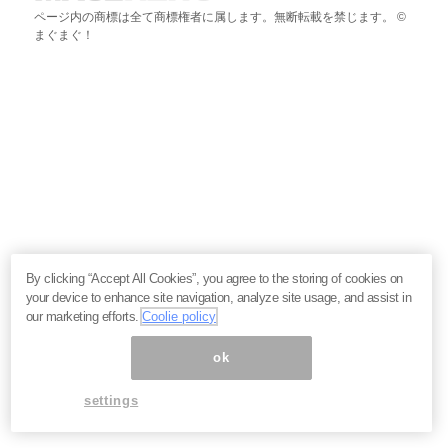
ページ内の商標は全て商標権者に属します。無断転載を禁じます。 ©
まぐまぐ！
By clicking “Accept All Cookies”, you agree to the storing of cookies on
your device to enhance site navigation, analyze site usage, and assist in
our marketing efforts.
Coolie policy
ok
settings