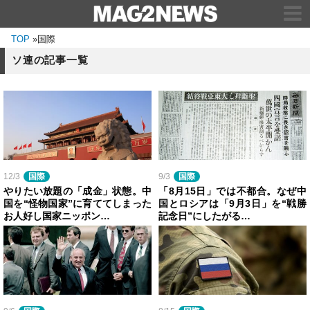
TOP
»
国際
ソ連の記事一覧
12/3
国際
9/3
国際
やりたい放題の「成金」状態。中
「8月15日」では不都合。なぜ中
国を“怪物国家”に育ててしまった
国とロシアは「9月3日」を“戦勝
お人好し国家ニッポン…
記念日”にしたがる…