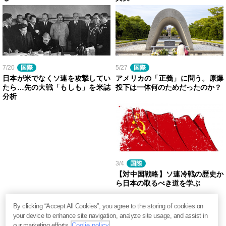
7/20
国際
5/27
国際
日本が米でなくソ連を攻撃してい
アメリカの「正義」に問う。原爆
たら…先の大戦「もしも」を米誌
投下は一体何のためだったのか？
分析
3/4
国際
【対中国戦略】ソ連冷戦の歴史か
ら日本の取るべき道を学ぶ
By clicking “Accept All Cookies”, you agree to the storing of cookies on
your device to enhance site navigation, analyze site usage, and assist in
our marketing efforts.
Coolie policy