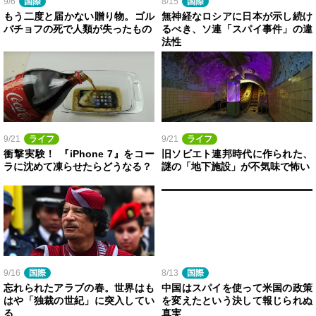
9/6
国際
8/15
国際
もう二度と届かない贈り物。ゴル
無神経なロシアに日本が示し続け
バチョフの死で人類が失ったもの
るべき、ソ連「スパイ事件」の違
法性
9/21
ライフ
9/21
ライフ
衝撃実験！ 『iPhone 7』をコー
旧ソビエト連邦時代に作られた、
ラに沈めて凍らせたらどうなる？
謎の「地下施設」が不気味で怖い
9/16
国際
8/13
国際
忘れられたアラブの春。世界はも
中国はスパイを使って米国の政策
はや「独裁の世紀」に突入してい
を変えたという決して報じられぬ
る
真実