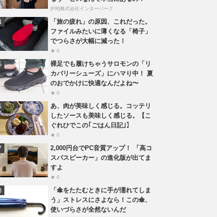
[PR]株式会社インターパーク
「旅の疲れ」の原因、これだった。
ファイルみたいに薄くなる「椅子」
でつらさが大幅に減った！
★ 0
裸足でも履けちゃうサロモンの「リ
カバリーシューズ」にハマり中！ 夏
のおでかけに快適なんだよね〜
★ 0
あ、肉が美味しく感じる。コッテリ
したソースも美味しく感じる。【こ
ぐれひでこの｢ごはん日記｣】
★ 0
2,000円台でPC音質アップ！ 「高コ
スパスピーカー」の進化版が出てま
すよ
★ 0
「傘をたたむときに手が濡れてしま
う」ストレスにさよなら！この傘、
使いづらさが全然ないんだ