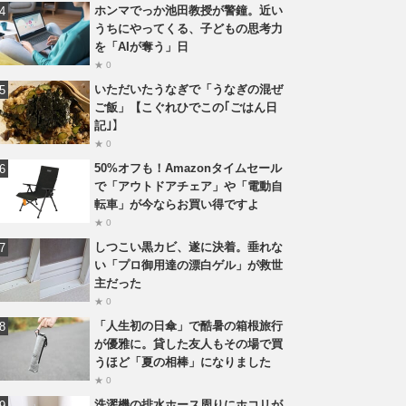
ホンマでっか池田教授が警鐘。近い
うちにやってくる、子どもの思考力
を「AIが奪う」日
★ 0
いただいたうなぎで「うなぎの混ぜ
ご飯」【こぐれひでこの｢ごはん日
記｣】
★ 0
50%オフも！Amazonタイムセール
で「アウトドアチェア」や「電動自
転車」が今ならお買い得ですよ
★ 0
しつこい黒カビ、遂に決着。垂れな
い「プロ御用達の漂白ゲル」が救世
主だった
★ 0
「人生初の日傘」で酷暑の箱根旅行
が優雅に。貸した友人もその場で買
うほど「夏の相棒」になりました
★ 0
洗濯機の排水ホース周りにホコリが