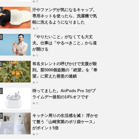
★ 0
汗やファンデが気になるキャップ。
専用ネットを使ったら、洗濯機で気
軽に洗えるようになりました
★ 0
「やりたいこと」がなくても大丈
夫。仕事は「やるべきこと」から道
が開ける
★ 0
有名タレントの呼びかけで支援が殺
到。梨5000個盗難の「絶望」を「希
望」に変えた善意の連鎖
★ 0
待ってました。AirPods Pro 3がプ
ライムデー後初の14%オフです
★ 0
キッチン周りの生活感を滅！ 浮かせ
て整う「山崎実業のポリ袋ケース」
がポイント5倍
★ 0