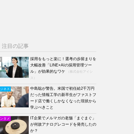
注目の記事
採用をもっと楽に！選考の歩留まりを
R
大幅改善「LINE×AIの採用管理ツー
ル」が効果的なワケ
（株式会社アイシ
ス）
中島聡が警告。米国で初任給2千万円
ジネス
だった情報工学の新卒生がファストフ
ード店で働くしかなくなった現状から
学ぶべきこと
IT企業でメルマガの老舗「まぐまぐ」
ンタメ
が何故アナログレコードを発売したの
か？