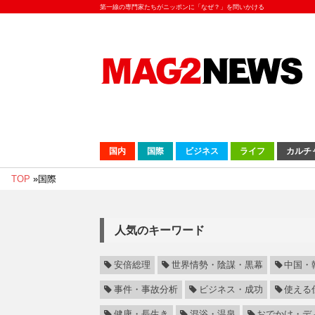
第一線の専門家たちがニッポンに「なぜ？」を問いかける
国内
国際
ビジネス
ライフ
カルチ
TOP
»
国際
人気のキーワード
安倍総理
世界情勢・陰謀・黒幕
中国・
事件・事故分析
ビジネス・成功
使える
健康・長生き
混浴・温泉
おでかけ・デ