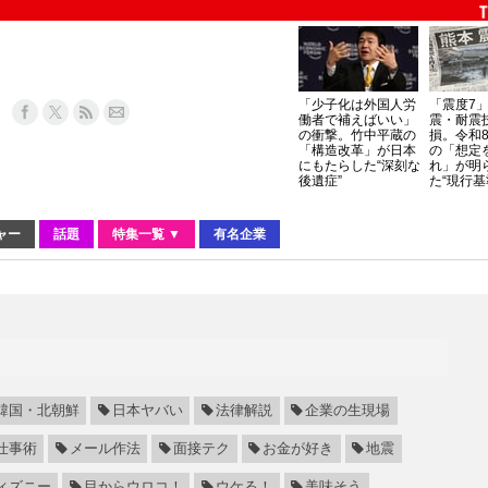
「少子化は外国人労
「震度7
働者で補えばいい」
震・耐震
の衝撃。竹中平蔵の
損。令和
「構造改革」が日本
の「想定
にもたらした“深刻な
れ」が明
後遺症”
た“現行基
ャー
話題
特集一覧 ▼
有名企業
韓国・北朝鮮
日本ヤバい
法律解説
企業の生現場
仕事術
メール作法
面接テク
お金が好き
地震
ィズニー
目からウロコ！
ウケる！
美味そう