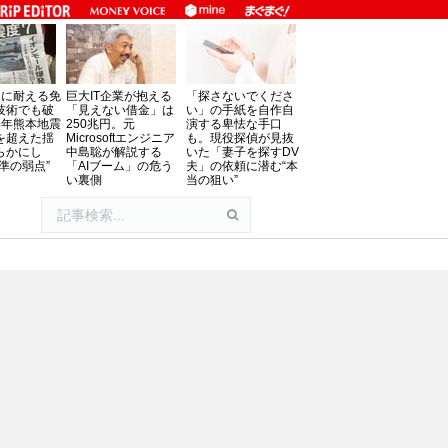
」に耐える免
巨大IT企業が抱える
「探さないでくださ
技術でも破
「見えない借金」は
い」の手紙を自作自
8年熊本地震
250兆円。元
演する卑怯な手口
を超えた揺
Microsoftエンジニア
も。現役探偵が見抜
らかにし
中島聡が解説する
いた「妻子を探すDV
準の弱点”
「AIブーム」の危う
夫」の依頼に潜む“本
い裏側
当の狙い”