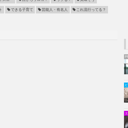
ト
できる子育て
芸能人・有名人
これ流行ってる？
P
ビ
エ