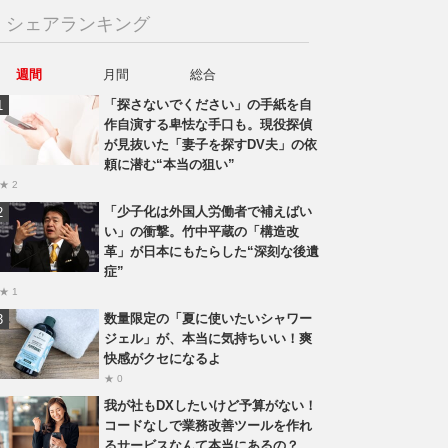
シェアランキング
週間
月間
総合
「探さないでください」の手紙を自
作自演する卑怯な手口も。現役探偵
が見抜いた「妻子を探すDV夫」の依
頼に潜む“本当の狙い”
★ 2
「少子化は外国人労働者で補えばい
い」の衝撃。竹中平蔵の「構造改
革」が日本にもたらした“深刻な後遺
症”
★ 1
数量限定の「夏に使いたいシャワー
ジェル」が、本当に気持ちいい！爽
快感がクセになるよ
★ 0
我が社もDXしたいけど予算がない！
コードなしで業務改善ツールを作れ
るサービスなんて本当にあるの？