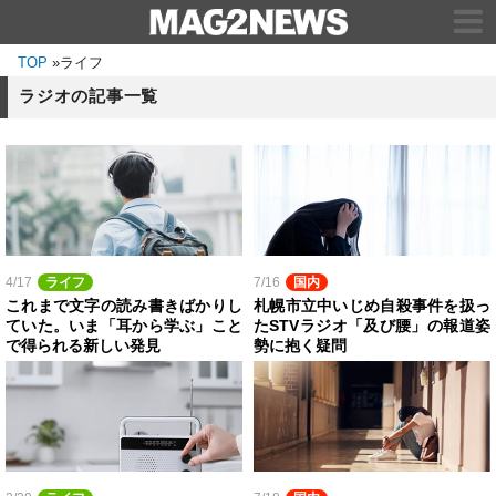
TOP
»
ライフ
ラジオの記事一覧
4/17
ライフ
7/16
国内
これまで文字の読み書きばかりし
札幌市立中いじめ自殺事件を扱っ
ていた。いま「耳から学ぶ」こと
たSTVラジオ「及び腰」の報道姿
で得られる新しい発見
勢に抱く疑問