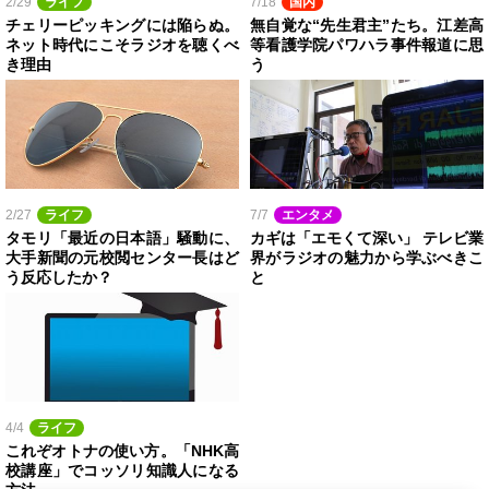
2/29
ライフ
7/18
国内
チェリーピッキングには陥らぬ。
無自覚な“先生君主”たち。江差高
ネット時代にこそラジオを聴くべ
等看護学院パワハラ事件報道に思
き理由
う
2/27
ライフ
7/7
エンタメ
タモリ「最近の日本語」騒動に、
カギは「エモくて深い」 テレビ業
大手新聞の元校閲センター長はど
界がラジオの魅力から学ぶべきこ
う反応したか？
と
4/4
ライフ
これぞオトナの使い方。「NHK高
校講座」でコッソリ知識人になる