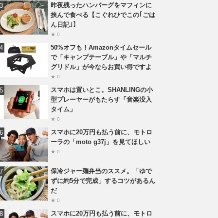
昨夜残ったハンバーグをマフィンに
挟んで食べる【こぐれひでこの｢ごは
ん日記｣】
★ 0
50%オフも！Amazonタイムセール
で「キャンプテーブル」や「マルチ
グリドル」が今ならお買い得ですよ
★ 0
スマホは置いとこ。SHANLINGの小
型プレーヤーがもたらす「音楽没入
タイム」
★ 0
スマホに20万円も払う前に、モトロ
ーラの「moto g37j」を見てほしい
★ 0
保冷ジャー麺弁当のススメ。「ゆで
ずに約5分で完成」するコツがあるん
だ
★ 0
スマホに20万円も払う前に、モトロ