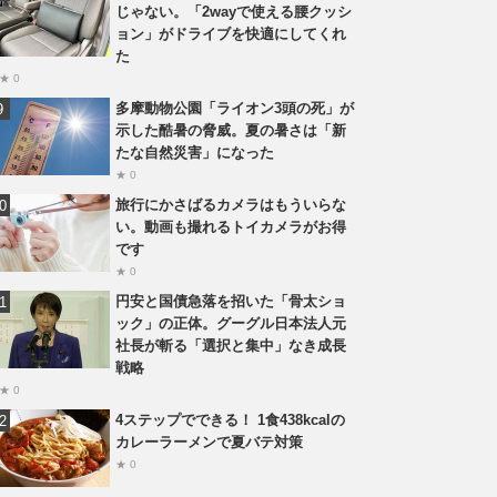
じゃない。「2wayで使える腰クッシ
ョン」がドライブを快適にしてくれ
た
★ 0
多摩動物公園「ライオン3頭の死」が
示した酷暑の脅威。夏の暑さは「新
たな自然災害」になった
★ 0
旅行にかさばるカメラはもういらな
い。動画も撮れるトイカメラがお得
です
★ 0
円安と国債急落を招いた「骨太ショ
ック」の正体。グーグル日本法人元
社長が斬る「選択と集中」なき成長
戦略
★ 0
4ステップでできる！ 1食438kcalの
カレーラーメンで夏バテ対策
★ 0