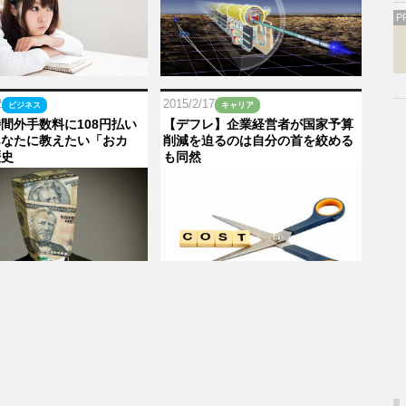
P
2
2015/2/17
ビジネス
キャリア
間外手数料に108円払い
【デフレ】企業経営者が国家予算
あなたに教えたい「おカ
削減を迫るのは自分の首を絞める
歴史
も同然