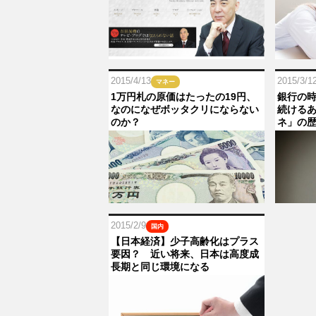
2015/4/13
2015/3/1
マネー
1万円札の原価はたったの19円、
銀行の時
なのになぜボッタクリにならない
続ける
のか？
ネ」の
2015/2/9
国内
【日本経済】少子高齢化はプラス
要因？ 近い将来、日本は高度成
長期と同じ環境になる