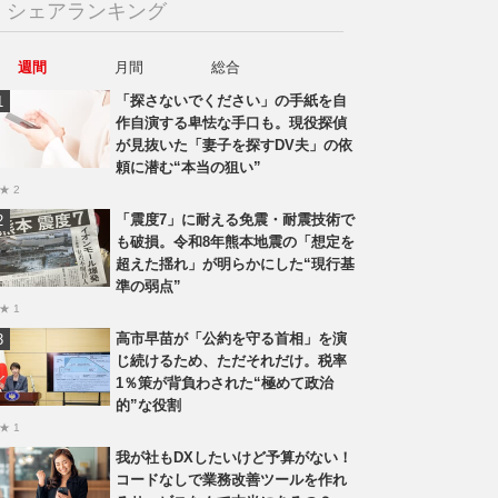
シェアランキング
週間
月間
総合
「探さないでください」の手紙を自
作自演する卑怯な手口も。現役探偵
が見抜いた「妻子を探すDV夫」の依
頼に潜む“本当の狙い”
★ 2
「震度7」に耐える免震・耐震技術で
も破損。令和8年熊本地震の「想定を
超えた揺れ」が明らかにした“現行基
準の弱点”
★ 1
高市早苗が「公約を守る首相」を演
じ続けるため、ただそれだけ。税率
1％策が背負わされた“極めて政治
的”な役割
★ 1
我が社もDXしたいけど予算がない！
コードなしで業務改善ツールを作れ