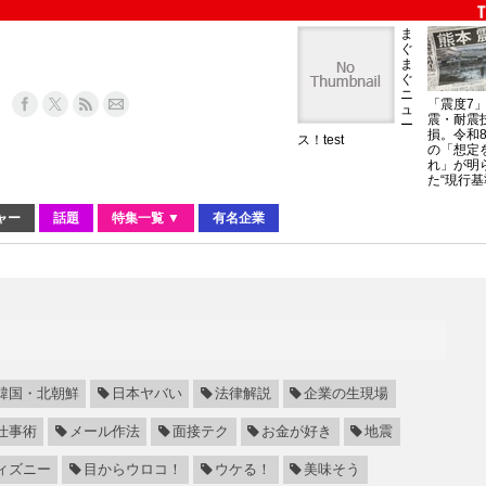
ま
ぐ
ま
ぐ
ニ
「震度7
ュ
震・耐震
ー
損。令和
ス！test
の「想定
れ」が明
た“現行基
ャー
話題
特集一覧 ▼
有名企業
韓国・北朝鮮
日本ヤバい
法律解説
企業の生現場
仕事術
メール作法
面接テク
お金が好き
地震
ィズニー
目からウロコ！
ウケる！
美味そう