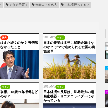
ト
できる子育て
芸能人・有名人
これ流行ってる？
0
2015/8/4
国内
ライフ
はまだ続くのか？ 安倍談
日本の農業は本当に補助金漬けな
P
れなかったこと
のか？ デマで進められる亡国の農
協改革
ビ
6
2015/5/8
ライフ
ライフ
挙権。18歳の有権者をど
日本経済の反撃は、世界最大の超
エ
るのか？
精密機器・リニアコライダーにか
かっている