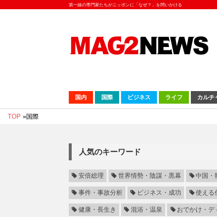
第一線の専門家たちがニッポンに「なぜ？」を問いかける
国内
国際
ビジネス
ライフ
カルチ
TOP
»
国際
人気のキーワード
安倍総理
世界情勢・陰謀・黒幕
中国・
事件・事故分析
ビジネス・成功
使える
健康・長生き
混浴・温泉
おでかけ・デ