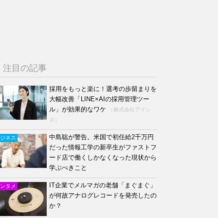
注目の記事
採用をもっと楽に！選考の歩留まりを
R
大幅改善「LINE×AIの採用管理ツー
ル」が効果的なワケ
（株式会社アイシ
ス）
中島聡が警告。米国で初任給2千万円
ジネス
だった情報工学の新卒生がファストフ
ード店で働くしかなくなった現状から
学ぶべきこと
IT企業でメルマガの老舗「まぐまぐ」
ンタメ
が何故アナログレコードを発売したの
か？