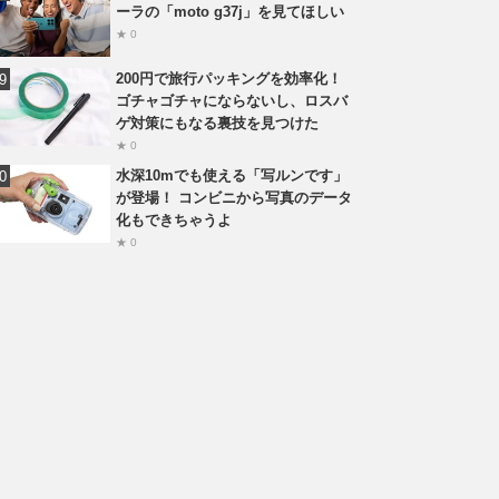
ーラの「moto g37j」を見てほしい
★ 0
200円で旅行パッキングを効率化！
ゴチャゴチャにならないし、ロスバ
ゲ対策にもなる裏技を見つけた
★ 0
水深10mでも使える「写ルンです」
が登場！ コンビニから写真のデータ
化もできちゃうよ
★ 0