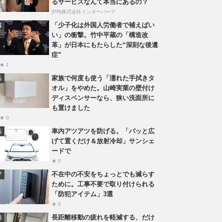
るサービスなんて本当にあるの？
[PR]株式会社インターパーク
「少子化は外国人労働者で補えばい
い」の衝撃。竹中平蔵の「構造改
革」が日本にもたらした“深刻な後遺
症”
★ 1
家族で何度も使う「濡れた手拭きタ
オル」をやめた。山崎実業の壁付け
ディスペンサーなら、狭い洗面所に
も置けました
★ 0
車内アツアツを防げる。「パッと広
げて置くだけ＆放射冷却」サンシェ
ードで
★ 0
不在中の不安をちょっとでも減らす
ために。工事不要で取り付けられる
「防犯アイテム」3選
★ 0
長距離移動の疲れを軽減する、だけ