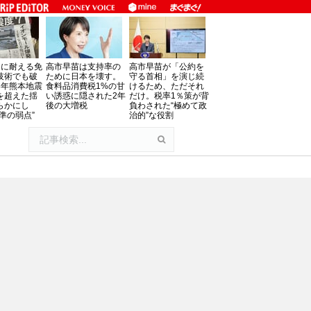
」に耐える免
高市早苗は支持率の
高市早苗が「公約を
技術でも破
ために日本を壊す。
守る首相」を演じ続
8年熊本地震
食料品消費税1%の甘
けるため、ただそれ
を超えた揺
い誘惑に隠された2年
だけ。税率1％策が背
らかにし
後の大増税
負わされた“極めて政
準の弱点”
治的”な役割