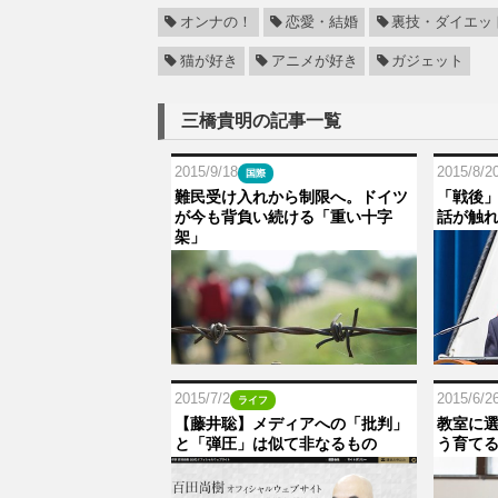
オンナの！
恋愛・結婚
裏技・ダイエッ
猫が好き
アニメが好き
ガジェット
三橋貴明の記事一覧
2015/9/18
2015/8/2
国際
難民受け入れから制限へ。ドイツ
「戦後」
が今も背負い続ける「重い十字
話が触
架」
2015/7/2
2015/6/2
ライフ
【藤井聡】メディアへの「批判」
教室に選
と「弾圧」は似て非なるもの
う育て