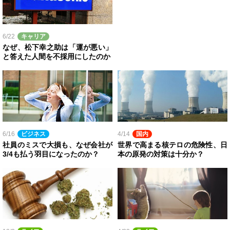
6/22
キャリア
なぜ、松下幸之助は「運が悪い」
と答えた人間を不採用にしたのか
6/16
ビジネス
4/14
国内
社員のミスで大損も、なぜ会社が
世界で高まる核テロの危険性、日
3/4も払う羽目になったのか？
本の原発の対策は十分か？