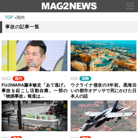
TOP
»
国内
事故の記事一覧
10/12
国内
4/26
国際
FUJIWARA藤本敏史「あて逃げ」
ウクライナ侵攻の3年前。黒海沿
事故を起こし活動自粛。一部の
いの都市オデッサで死にかけた日
「物損事故」報道は…
本人の話