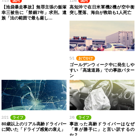
7/15
国内
12/6
国内
【池袋暴走事故】無罪主張の飯塚
高知沖で在日米軍機2機が空中衝
幸三被告に「禁錮7年」求刑。遺
突し墜落、海自が救助も1人死亡
族「法の範囲で最も厳し…
5/1
おでかけ
ゴールデンウィーク中に発生しや
すい「高速道路」での事故パター
ン
2/21
ライフ
2/6
ライフ
80歳以上のリアル高齢ドライバー
事故った高齢ドライバーはなぜ
に聞いた「ドライブ感覚の衰え」
「車が勝手に」と言い訳するの
か？