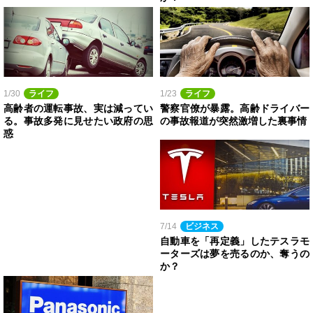
1/30
ライフ
1/23
ライフ
高齢者の運転事故、実は減ってい
警察官僚が暴露。高齢ドライバー
る。事故多発に見せたい政府の思
の事故報道が突然激増した裏事情
惑
7/14
ビジネス
自動車を「再定義」したテスラモ
ーターズは夢を売るのか、奪うの
か？