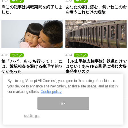
12/2
ライフ
4/23
ライフ
※この記事は掲載期間を終了しま
あなたの家に潜む、飼いねこの命
した。
を奪うこれだけの危険
4/16
ライフ
4/14
ライフ
娘「パパ、あっち行って！」に
【JR山手線支柱事故】鉄道だけで
は、近親相姦を避ける生理学的ワ
はない！あらゆる業界に潜む大惨
ケがあった
事発生リスク
By clicking “Accept All Cookies”, you agree to the storing of cookies on
your device to enhance site navigation, analyze site usage, and assist in
our marketing efforts.
Coolie policy
ok
settings
ページ内の商標は全て商標権者に属します。無断転載を禁じます。 ©
まぐまぐ！