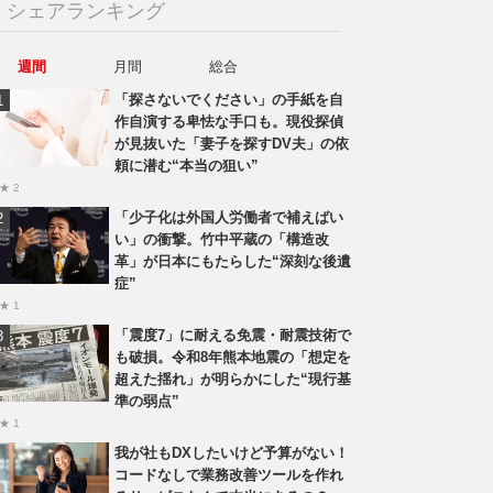
シェアランキング
週間
月間
総合
「探さないでください」の手紙を自
作自演する卑怯な手口も。現役探偵
が見抜いた「妻子を探すDV夫」の依
頼に潜む“本当の狙い”
★ 2
「少子化は外国人労働者で補えばい
い」の衝撃。竹中平蔵の「構造改
革」が日本にもたらした“深刻な後遺
症”
★ 1
「震度7」に耐える免震・耐震技術で
も破損。令和8年熊本地震の「想定を
超えた揺れ」が明らかにした“現行基
準の弱点”
★ 1
我が社もDXしたいけど予算がない！
コードなしで業務改善ツールを作れ