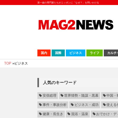
第一線の専門家たちがニッポンに「なぜ？」を問いかける
国内
国際
ビジネス
ライフ
カルチ
TOP
»
ビジネス
人気のキーワード
安倍総理
世界情勢・陰謀・黒幕
中国・
事件・事故分析
ビジネス・成功
使える
健康・長生き
混浴・温泉
おでかけ・デ