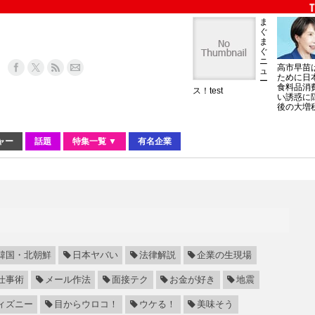
ま
ぐ
ま
ぐ
ニ
高市早苗
ュ
ために日
ー
食料品消
ス！test
い誘惑に
後の大増
ャー
話題
特集一覧 ▼
有名企業
韓国・北朝鮮
日本ヤバい
法律解説
企業の生現場
仕事術
メール作法
面接テク
お金が好き
地震
ィズニー
目からウロコ！
ウケる！
美味そう