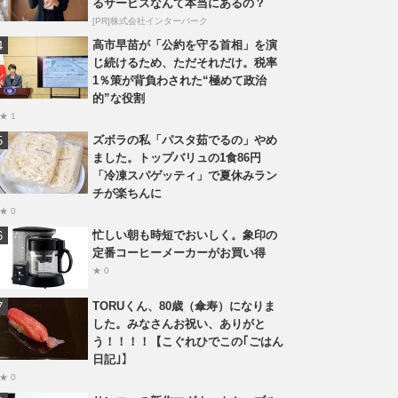
るサービスなんて本当にあるの？
[PR]株式会社インターパーク
高市早苗が「公約を守る首相」を演
じ続けるため、ただそれだけ。税率
1％策が背負わされた“極めて政治
的”な役割
★ 1
ズボラの私「パスタ茹でるの」やめ
ました。トップバリュの1食86円
「冷凍スパゲッティ」で夏休みラン
チが楽ちんに
★ 0
忙しい朝も時短でおいしく。象印の
定番コーヒーメーカーがお買い得
★ 0
TORUくん、80歳（傘寿）になりま
した。みなさんお祝い、ありがと
う！！！！【こぐれひでこの｢ごはん
日記｣】
★ 0