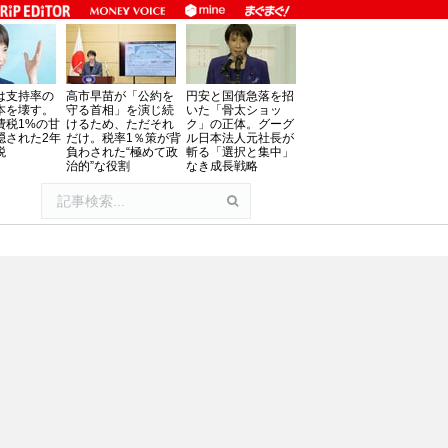
は支持率の
高市早苗が「公約を
円安と国債急落を招
本を壊す。
守る首相」を演じ続
いた「骨太ショッ
費税1%の甘
けるため、ただそれ
ク」の正体。グーグ
隠された2年
だけ。税率1％策が背
ル日本法人元社長が
税
負わされた“極めて政
斬る「選択と集中」
治的”な役割
なき成長戦略