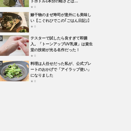
トボトル1本分の軽さとは…
★ 0
鯵干物のまぜ寿司が意外にも美味し
い【こぐれひでこの｢ごはん日記｣】
★ 0
テスターで試したら良すぎて即購
入。「トーンアップUV乳液」は資生
堂の技術が光る名作だった！
★ 0
料理は人任せだった私が、公式プレ
ートのおかげで「アイラップ使い」
になりました
★ 0