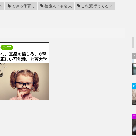
ト
できる子育て
芸能人・有名人
これ流行ってる？
3
ライフ
るな、直感を信じろ」が科
P
も正しい可能性、と英大学
ビ
エ