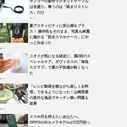
サンコーの新作マグネットケーブル
は全盛り。奪うのは「絡まりストレ
ス」だけ
★ 0
夏アクティビティに安心感をプラ
ス！ 操作性もそのまま、写真も綺麗
に撮れる「防水スマホケース」にや
っと出会った
★ 0
ニオイが気になる頭皮に、週2回のス
ペシャルケア。ダヴィネスの「海塩
スクラブ」で夏の不快感が軽くなっ
た
★ 0
「レシピ動画を観ながら楽しくお料
理」できるようになった！山崎実業
の意外な逸品でキッチン狭い問題も
改善
★ 0
スマホ代を抑えたいあなたへ。
OPPOのAIカメラモデルが3万円切っ