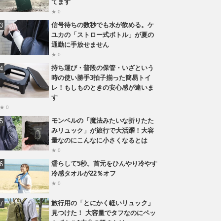
てます
★ 0
信号待ちの数秒でも水が飲める。ケ
ユカの「ストロー式ボトル」が夏の
通勤に手放せません
★ 0
持ち運び・普段の保管・いざという
時の使い勝手3拍子揃った簡易トイ
レ！もしものときの安心感が違いま
す
★ 0
モンベルの「魔法みたいな折りたた
みリュック」が旅行で大活躍！大容
量なのにこんなに小さくなるとは
★ 0
濡らして5秒。首元をひんやり冷やす
冷感タオルが22％オフ
★ 0
旅行用の「とにかく軽いリュック」
見つけた！ 大容量でタフなのにペッ