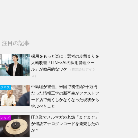
注目の記事
採用をもっと楽に！選考の歩留まりを
R
大幅改善「LINE×AIの採用管理ツー
ル」が効果的なワケ
（株式会社アイシ
ス）
中島聡が警告。米国で初任給2千万円
ジネス
だった情報工学の新卒生がファストフ
ード店で働くしかなくなった現状から
学ぶべきこと
IT企業でメルマガの老舗「まぐまぐ」
ンタメ
が何故アナログレコードを発売したの
か？