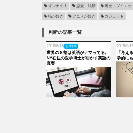
オンナの！
恋愛・結婚
裏技・ダイエッ
猫が好き
アニメが好き
ガジェット
判断の記事一覧
2016/8/16
2015/9/1
ビジネス
世界の８割は英語がナマってる。
「考え
NY在住の医学博士が明かす英語の
学的に
真実