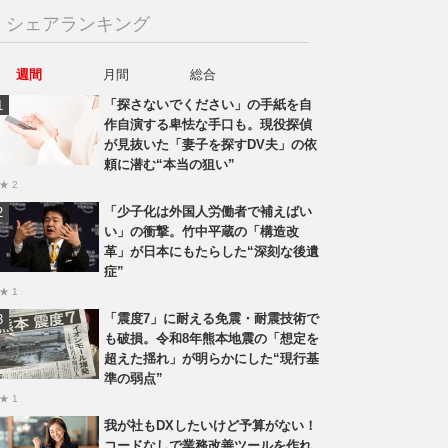
シェアランキング
週間
月間
総合
「探さないでください」の手紙を自
作自演する卑怯な手口も。現役探偵
が見抜いた「妻子を探すDV夫」の依
頼に潜む“本当の狙い”
★ 2
「少子化は外国人労働者で補えばい
い」の衝撃。竹中平蔵の「構造改
革」が日本にもたらした“深刻な後遺
症”
★ 1
「震度7」に耐える免震・耐震技術で
も破損。令和8年熊本地震の「想定を
超えた揺れ」が明らかにした“現行基
準の弱点”
★ 1
我が社もDXしたいけど予算がない！
コードなしで業務改善ツールを作れ