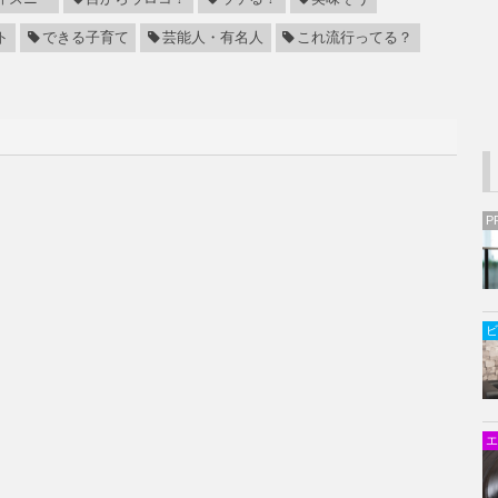
ト
できる子育て
芸能人・有名人
これ流行ってる？
P
ビ
エ