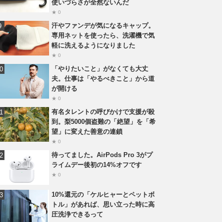
使いづらさが全然ないんだ
★ 0
汗やファンデが気になるキャップ。
専用ネットを使ったら、洗濯機で気
軽に洗えるようになりました
★ 0
「やりたいこと」がなくても大丈
夫。仕事は「やるべきこと」から道
が開ける
★ 0
有名タレントの呼びかけで支援が殺
到。梨5000個盗難の「絶望」を「希
望」に変えた善意の連鎖
★ 0
待ってました。AirPods Pro 3がプ
ライムデー後初の14%オフです
★ 0
10%還元の「ケルヒャーとペットボ
トル」があれば、思い立った時に高
圧洗浄できるって