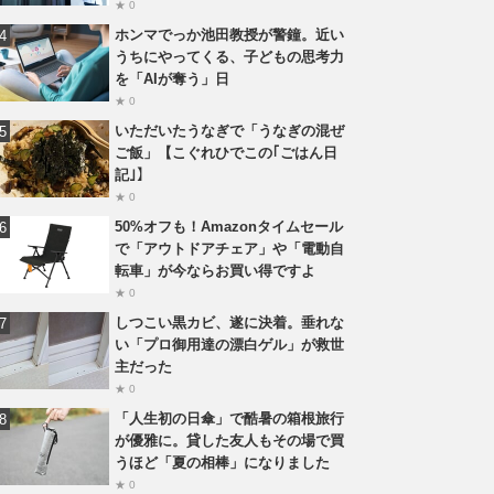
★ 0
ホンマでっか池田教授が警鐘。近い
うちにやってくる、子どもの思考力
を「AIが奪う」日
★ 0
いただいたうなぎで「うなぎの混ぜ
ご飯」【こぐれひでこの｢ごはん日
記｣】
★ 0
50%オフも！Amazonタイムセール
で「アウトドアチェア」や「電動自
転車」が今ならお買い得ですよ
★ 0
しつこい黒カビ、遂に決着。垂れな
い「プロ御用達の漂白ゲル」が救世
主だった
★ 0
「人生初の日傘」で酷暑の箱根旅行
が優雅に。貸した友人もその場で買
うほど「夏の相棒」になりました
★ 0