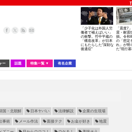
「少子化は外国人労
「震度7
働者で補えばいい」
震・耐震
の衝撃。竹中平蔵の
損。令和
「構造改革」が日本
の「想定
にもたらした“深刻な
れ」が明
後遺症”
た“現行基
ャー
話題
特集一覧 ▼
有名企業
韓国・北朝鮮
日本ヤバい
法律解説
企業の生現場
仕事術
メール作法
面接テク
お金が好き
地震
ィズニー
目からウロコ！
ウケる！
美味そう