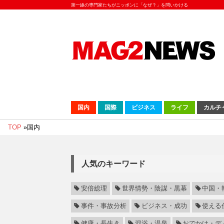
第一線の専門家たちがニッポンに「なぜ？」を問いかける
国内
国際
ビジネス
ライフ
カルチ
TOP
»
国内
人気のキーワード
安倍総理
世界情勢・陰謀・黒幕
中国・
事件・事故分析
ビジネス・成功
使える
健康・長生き
混浴・温泉
おでかけ・デ