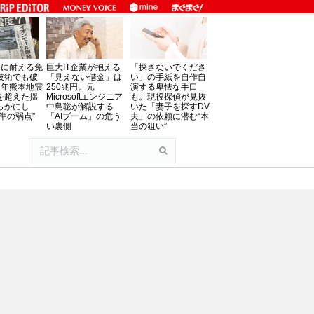
」に耐える免
巨大IT企業が抱える
「探さないでくださ
技術でも破
「見えない借金」は
い」の手紙を自作自
8年熊本地震
250兆円。元
演する卑怯な手口
を超えた揺
Microsoftエンジニア
も。現役探偵が見抜
らかにし
中島聡が解説する
いた「妻子を探すDV
準の弱点”
「AIブーム」の危う
夫」の依頼に潜む“本
い裏側
当の狙い”