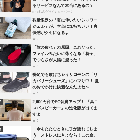
るサービスなんて本当にあるの？
[PR]株式会社インターパーク
数量限定の「夏に使いたいシャワー
ジェル」が、本当に気持ちいい！爽
快感がクセになるよ
★ 0
「旅の疲れ」の原因、これだった。
ファイルみたいに薄くなる「椅子」
でつらさが大幅に減った！
★ 0
裸足でも履けちゃうサロモンの「リ
カバリーシューズ」にハマり中！ 夏
のおでかけに快適なんだよね〜
★ 0
2,000円台でPC音質アップ！ 「高コ
スパスピーカー」の進化版が出てま
すよ
★ 0
「傘をたたむときに手が濡れてしま
う」ストレスにさよなら！この傘、