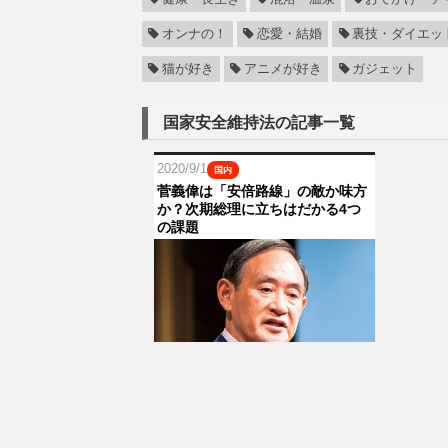
オンナの！
恋愛・結婚
裏技・ダイエッ
猫が好き
アニメが好き
ガジェット
国家安全維持法の記事一覧
2020/9/1
国内
菅義偉は「安倍路線」の敵か味方
か？次期総理に立ちはだかる4つ
の課題