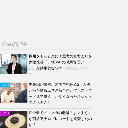
注目の記事
採用をもっと楽に！選考の歩留まりを
R
大幅改善「LINE×AIの採用管理ツー
ル」が効果的なワケ
（株式会社アイシ
ス）
中島聡が警告。米国で初任給2千万円
ジネス
だった情報工学の新卒生がファストフ
ード店で働くしかなくなった現状から
学ぶべきこと
IT企業でメルマガの老舗「まぐまぐ」
ンタメ
が何故アナログレコードを発売したの
か？