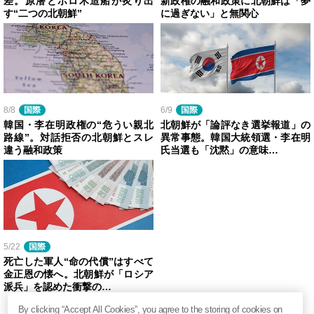
差。原潜とボロ木造船が炙り出
新政権の融和政策に北朝鮮は「夢
す“二つの北朝鮮”
に過ぎない」と無関心
8/8
国際
6/9
国際
韓国・李在明政権の“危うい親北
北朝鮮が「論評なき選挙報道」の
路線”。対話拒否の北朝鮮とスレ
異常事態。韓国大統領選・李在明
違う融和政策
氏当選も「沈黙」の意味…
5/22
国際
死亡した軍人“命の代償”はすべて
金正恩の懐へ。北朝鮮が「ロシア
派兵」を認めた衝撃の…
By clicking “Accept All Cookies”, you agree to the storing of cookies on