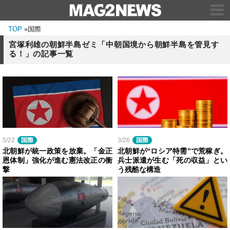
TOP
»
国際
宮塚利雄の朝鮮半島ゼミ「中朝国境から朝鮮半島を管見す
る！」の記事一覧
5/22
国際
3/26
国際
北朝鮮が統一政策を放棄。「金正
北朝鮮が“ロシア特需”で荒稼ぎ。
恩体制」強化が進む憲法改正の衝
兵士派遣が生む「死の収益」とい
撃
う残酷な構造