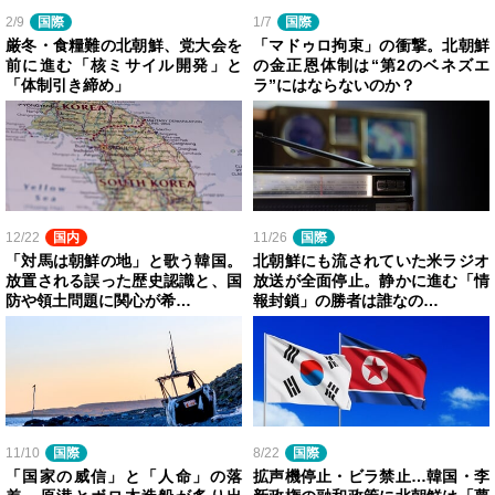
2/9
国際
1/7
国際
厳冬・食糧難の北朝鮮、党大会を
「マドゥロ拘束」の衝撃。北朝鮮
前に進む「核ミサイル開発」と
の金正恩体制は“第2のベネズエ
「体制引き締め」
ラ”にはならないのか？
12/22
国内
11/26
国際
「対馬は朝鮮の地」と歌う韓国。
北朝鮮にも流されていた米ラジオ
放置される誤った歴史認識と、国
放送が全面停止。静かに進む「情
防や領土問題に関心が希…
報封鎖」の勝者は誰なの…
11/10
国際
8/22
国際
「国家の威信」と「人命」の落
拡声機停止・ビラ禁止…韓国・李