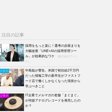
注目の記事
採用をもっと楽に！選考の歩留まりを
R
大幅改善「LINE×AIの採用管理ツー
ル」が効果的なワケ
（株式会社アイシ
ス）
中島聡が警告。米国で初任給2千万円
ジネス
だった情報工学の新卒生がファストフ
ード店で働くしかなくなった現状から
学ぶべきこと
IT企業でメルマガの老舗「まぐまぐ」
ンタメ
が何故アナログレコードを発売したの
か？