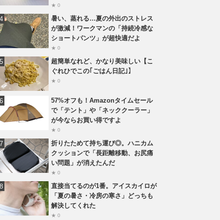
★ 0
暑い、蒸れる…夏の外出のストレス
が激減！ワークマンの「持続冷感な
ショートパンツ」が超快適だよ
★ 0
超簡単なれど、かなり美味しい【こ
ぐれひでこの｢ごはん日記｣】
★ 0
57%オフも！Amazonタイムセール
で「テント」や「ネッククーラー」
が今ならお買い得ですよ
★ 0
折りたためて持ち運び◎。ハニカム
クッションで「長距離移動、お尻痛
い問題」が消えたんだ
★ 0
直接当てるのが1番。アイスカイロが
「夏の暑さ・冷房の寒さ」どっちも
解決してくれた
★ 0