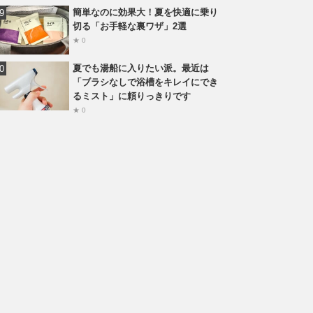
簡単なのに効果大！夏を快適に乗り
切る「お手軽な裏ワザ」2選
★ 0
夏でも湯船に入りたい派。最近は
「ブラシなしで浴槽をキレイにでき
るミスト」に頼りっきりです
★ 0