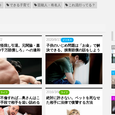
ト
できる子育て
芸能人・有名人
これ流行ってる？
22
2020/8/17
ビジネス
大怪我し引退。元関脇・嘉
子供のいじめ問題は「お金」で解
P
8千万賠償しろ」への違和
決できる。損害賠償の話をしよう
ビ
2016/3/9
ライフ
ライフ
が不倫すれば…奥さんはこ
絶対に許さない。ペットを死なせ
エ
的手段で相手を追い詰める
た相手に法律で復讐する方法