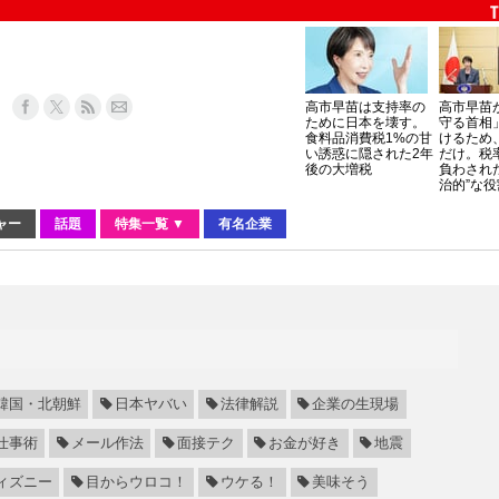
高市早苗は支持率の
高市早苗
ために日本を壊す。
守る首相
食料品消費税1%の甘
けるため
い誘惑に隠された2年
だけ。税
後の大増税
負わされ
治的”な役
ャー
話題
特集一覧 ▼
有名企業
韓国・北朝鮮
日本ヤバい
法律解説
企業の生現場
仕事術
メール作法
面接テク
お金が好き
地震
ィズニー
目からウロコ！
ウケる！
美味そう