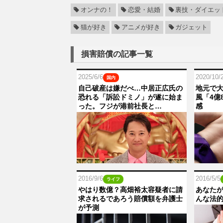
オンナの！
恋愛・結婚
裏技・ダイエッ
猫が好き
アニメが好き
ガジェット
損害賠償の記事一覧
2025/6/6
2020/10/
国内
自己破産は嫌だべ…中居正広氏の
地元で
恐れる「訴訟ドミノ」が遂に始ま
風「4億
った。フジが港前社長と…
感
2016/9/6
2016/5/5
ライフ
やはり数億？高畑裕太容疑者に請
あなた
求されるであろう賠償額を弁護士
んな法
が予測