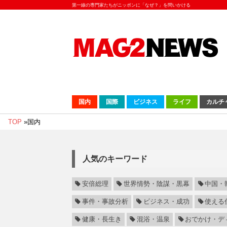
第一線の専門家たちがニッポンに「なぜ？」を問いかける
国内
国際
ビジネス
ライフ
カルチ
TOP
»
国内
人気のキーワード
安倍総理
世界情勢・陰謀・黒幕
中国・
事件・事故分析
ビジネス・成功
使える
健康・長生き
混浴・温泉
おでかけ・デ