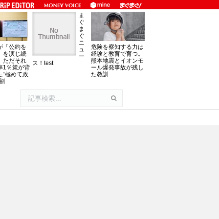
ま
ぐ
ま
ぐ
ニ
が「公約を
危険を察知する力は
ュ
」を演じ続
経験と教育で育つ。
ー
、ただそれ
熊本地震とイオンモ
ス！test
率1％策が背
ール爆発事故が残し
た“極めて政
た教訓
割