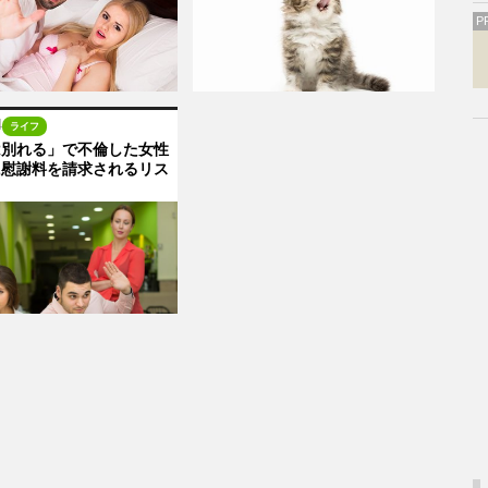
P
4
ライフ
は別れる」で不倫した女性
に慰謝料を請求されるリス