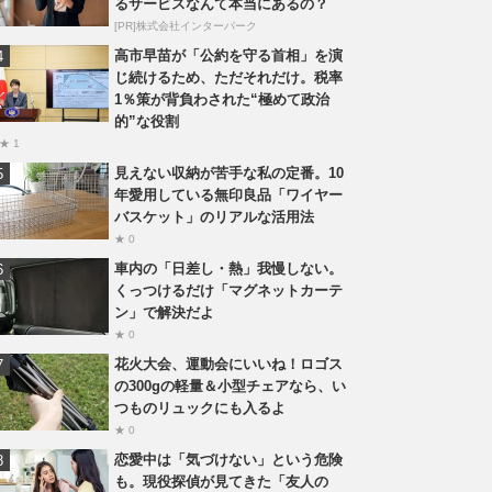
るサービスなんて本当にあるの？
[PR]株式会社インターパーク
高市早苗が「公約を守る首相」を演
じ続けるため、ただそれだけ。税率
1％策が背負わされた“極めて政治
的”な役割
★ 1
見えない収納が苦手な私の定番。10
年愛用している無印良品「ワイヤー
バスケット」のリアルな活用法
★ 0
車内の「日差し・熱」我慢しない。
くっつけるだけ「マグネットカーテ
ン」で解決だよ
★ 0
花火大会、運動会にいいね！ロゴス
の300gの軽量＆小型チェアなら、い
つものリュックにも入るよ
★ 0
恋愛中は「気づけない」という危険
も。現役探偵が見てきた「友人の