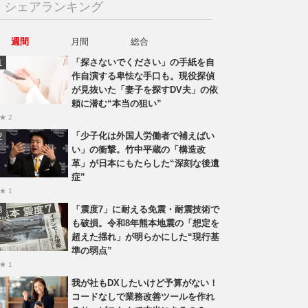
シェアランキング
週間
月間
総合
「探さないでください」の手紙を自
作自演する卑怯な手口も。現役探偵
が見抜いた「妻子を探すDV夫」の依
頼に潜む“本当の狙い”
★ 2
「少子化は外国人労働者で補えばい
い」の衝撃。竹中平蔵の「構造改
革」が日本にもたらした“深刻な後遺
症”
★ 1
「震度7」に耐える免震・耐震技術で
も破損。令和8年熊本地震の「想定を
超えた揺れ」が明らかにした“現行基
準の弱点”
★ 1
我が社もDXしたいけど予算がない！
コードなしで業務改善ツールを作れ