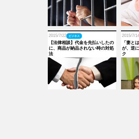
2015/7/22
2015/7/1
ビジネス
【法律相談】代金を先払いしたの
「妻と
に、商品が納品されない時の対処
が、逆
法
ク