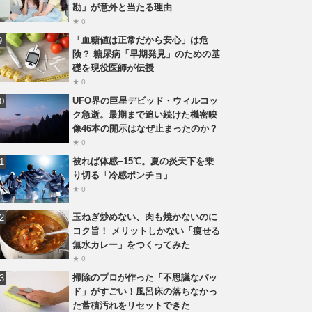
勘」が意外と当たる理由
★ 0
「血糖値は正常だから安心」は危
険？ 糖尿病「早期発見」のための基
礎を現役医師が伝授
★ 0
UFO界の巨星デビッド・ウィルコッ
ク急逝。最期まで追い続けた機密映
像46本の開示はなぜ止まったのか？
★ 0
被れば体感−15℃。夏の炎天下を乗
り切る「冷感ポンチョ」
★ 0
玉ねぎ炒めない、肉も焼かないのに
コク旨！ メリットしかない「痩せる
無水カレー」をつくってみた
★ 0
掃除のプロが作った「不思議なパッ
ド」がすごい！風呂床の落ちなかっ
た蓄積汚れをリセットできた