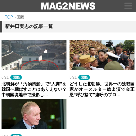
TOP
»
国際
新井田実志の記事一覧
6/21
国際
5/21
国際
北朝鮮が「汚物風船」で“人糞”を
どうした北朝鮮。世界一の独裁国
韓国へ飛ばすことはありえない？
家がオースルター総出演で金正
中朝国境地帯で撮影し…
恩“呼び捨て”連呼のプロ…