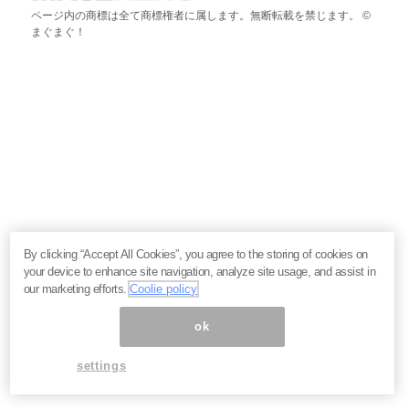
ページ内の商標は全て商標権者に属します。無断転載を禁じます。 ©
まぐまぐ！
By clicking “Accept All Cookies”, you agree to the storing of cookies on
your device to enhance site navigation, analyze site usage, and assist in
our marketing efforts.
Coolie policy
ok
settings