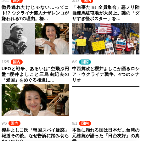
5/21
国内
3/18
国内
徴兵逃れだけじゃない…ってコ
「有事だョ! 全員集合」悪ノリ陸
ト!? ウクライナ芸人ナザレンコが
自練馬駐屯地が大炎上。謎の「ダ
嫌われる7の理由。橋…
サすぎ怪ポスター」を…
1/25
国内
6/9
国際
UFOと戦争、あるいは“空飛ぶ円
中西輝政と櫻井よしこが語るロシ
盤”櫻井よしこと三島由紀夫の
ア・ウクライナ戦争、4つのシナ
「愛国」をめぐる相違に…
リオ
9/6
国内
9/1
国内
櫻井よしこ氏「韓国スパイ疑惑」
本当に頼れる国は日本だ…台湾の
報道その後。なぜ告訴に踏み切ら
元総統が語った「日台友好」の真