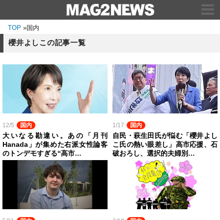
TOP
»
国内
櫻井よしこの記事一覧
12/5
国内
1/17
国内
大いなる勘違い。あの「月刊
自民・萩生田氏が悩む「櫻井よし
Hanada」が集めた右派女性論客
こ氏の熱い眼差し」高市応援、石
のトンデモすぎる“高市…
破おろし、選択的夫婦別…