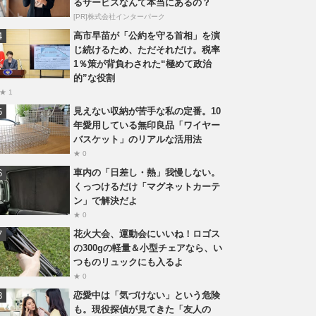
るサービスなんて本当にあるの？
[PR]株式会社インターパーク
高市早苗が「公約を守る首相」を演
じ続けるため、ただそれだけ。税率
1％策が背負わされた“極めて政治
的”な役割
★ 1
見えない収納が苦手な私の定番。10
年愛用している無印良品「ワイヤー
バスケット」のリアルな活用法
★ 0
車内の「日差し・熱」我慢しない。
くっつけるだけ「マグネットカーテ
ン」で解決だよ
★ 0
花火大会、運動会にいいね！ロゴス
の300gの軽量＆小型チェアなら、い
つものリュックにも入るよ
★ 0
恋愛中は「気づけない」という危険
も。現役探偵が見てきた「友人の