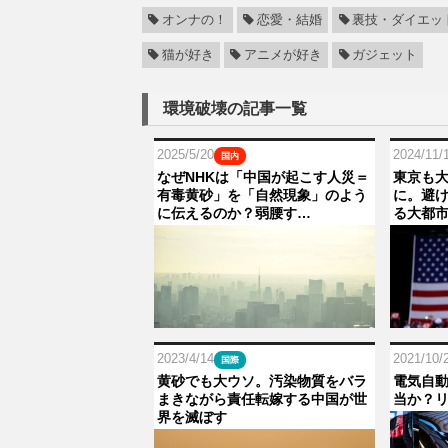
オンナの！
恋愛・結婚
裏技・ダイエッ
猫が好き
アニメが好き
ガジェット
環境破壊の記事一覧
2025/5/20
2024/11/
国内
なぜNHKは「中国が起こす人災＝
東京も
有毒黄砂」を「自然現象」のよう
に。避
に伝えるのか？弱腰す…
る大都
2023/4/14
2021/10/
国際
黄砂でも大ウソ。汚染物質をバラ
電気自
まきながら責任転嫁する中国が世
当か？
界を滅ぼす