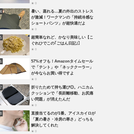
★ 0
暑い、蒸れる…夏の外出のストレス
が激減！ワークマンの「持続冷感な
ショートパンツ」が超快適だよ
★ 0
超簡単なれど、かなり美味しい【こ
ぐれひでこの｢ごはん日記｣】
★ 0
57%オフも！Amazonタイムセール
で「テント」や「ネッククーラー」
が今ならお買い得ですよ
★ 0
折りたためて持ち運び◎。ハニカム
クッションで「長距離移動、お尻痛
い問題」が消えたんだ
★ 0
直接当てるのが1番。アイスカイロが
「夏の暑さ・冷房の寒さ」どっちも
解決してくれた
★ 0