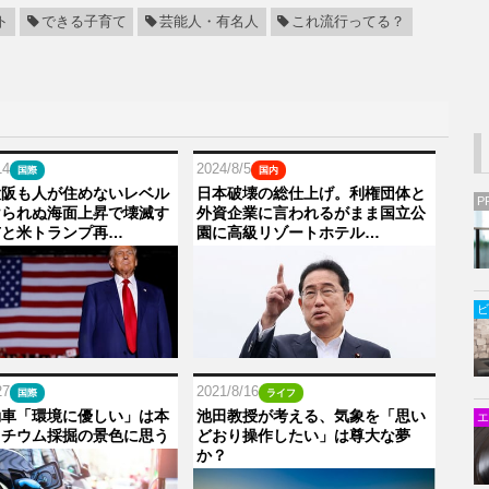
ト
できる子育て
芸能人・有名人
これ流行ってる？
14
2024/8/5
国際
国内
大阪も人が住めないレベル
日本破壊の総仕上げ。利権団体と
P
けられぬ海面上昇で壊滅す
外資企業に言われるがまま国立公
市と米トランプ再…
園に高級リゾートホテル…
ビ
27
2021/8/16
国際
ライフ
動車「環境に優しい」は本
池田教授が考える、気象を「思い
エ
リチウム採掘の景色に思う
どおり操作したい」は尊大な夢
か？