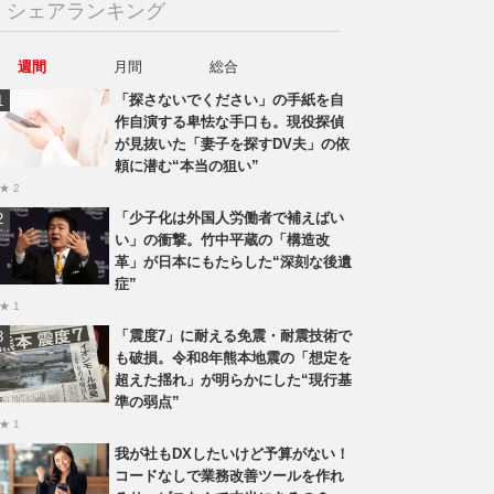
シェアランキング
週間
月間
総合
「探さないでください」の手紙を自
作自演する卑怯な手口も。現役探偵
が見抜いた「妻子を探すDV夫」の依
頼に潜む“本当の狙い”
★ 2
「少子化は外国人労働者で補えばい
い」の衝撃。竹中平蔵の「構造改
革」が日本にもたらした“深刻な後遺
症”
★ 1
「震度7」に耐える免震・耐震技術で
も破損。令和8年熊本地震の「想定を
超えた揺れ」が明らかにした“現行基
準の弱点”
★ 1
我が社もDXしたいけど予算がない！
コードなしで業務改善ツールを作れ