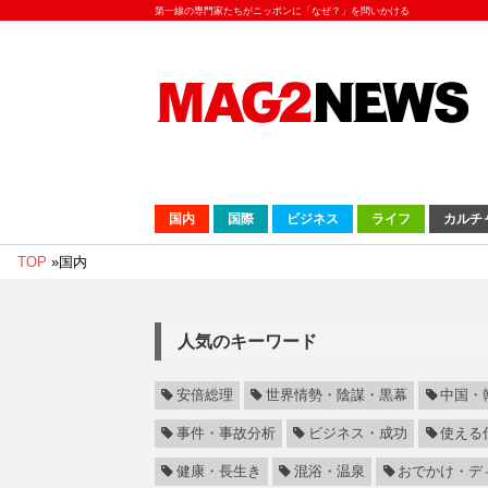
第一線の専門家たちがニッポンに「なぜ？」を問いかける
国内
国際
ビジネス
ライフ
カルチ
TOP
»
国内
人気のキーワード
安倍総理
世界情勢・陰謀・黒幕
中国・
事件・事故分析
ビジネス・成功
使える
健康・長生き
混浴・温泉
おでかけ・デ