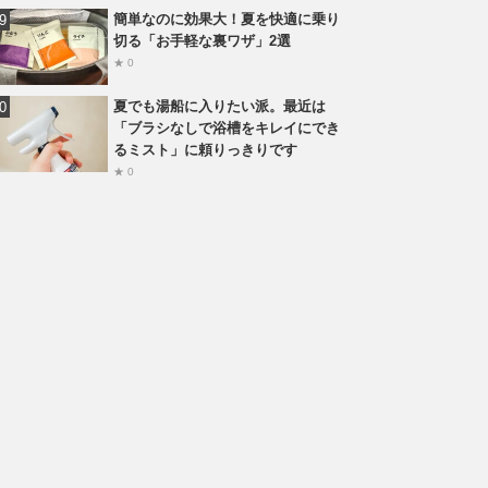
簡単なのに効果大！夏を快適に乗り
切る「お手軽な裏ワザ」2選
★ 0
夏でも湯船に入りたい派。最近は
「ブラシなしで浴槽をキレイにでき
るミスト」に頼りっきりです
★ 0