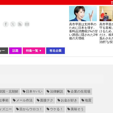
高市早苗は支持率の
高市早苗
ために日本を壊す。
守る首相
食料品消費税1%の甘
けるため
い誘惑に隠された2年
だけ。税
後の大増税
負わされ
治的”な役
ャー
話題
特集一覧 ▼
有名企業
韓国・北朝鮮
日本ヤバい
法律解説
企業の生現場
仕事術
メール作法
面接テク
お金が好き
地震
ィズニー
目からウロコ！
ウケる！
美味そう