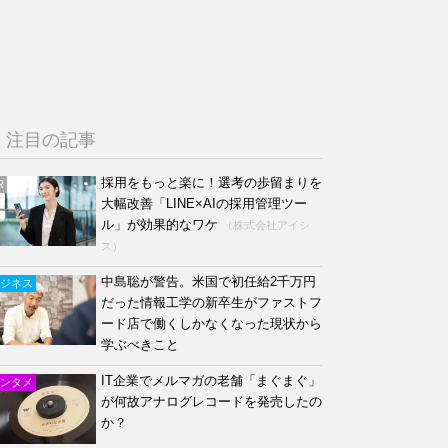
注目の記事
採用をもっと楽に！選考の歩留まりを
R
大幅改善「LINE×AIの採用管理ツー
ル」が効果的なワケ
（株式会社アイシ
ス）
中島聡が警告。米国で初任給2千万円
ジネス
だった情報工学の新卒生がファストフ
ード店で働くしかなくなった現状から
学ぶべきこと
IT企業でメルマガの老舗「まぐまぐ」
ンタメ
が何故アナログレコードを発売したの
か？