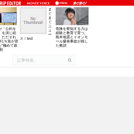
ま
ぐ
ま
ぐ
ニ
が「公約を
危険を察知する力は
ュ
」を演じ続
経験と教育で育つ。
ー
、ただそれ
熊本地震とイオンモ
ス！test
率1％策が背
ール爆発事故が残し
た“極めて政
た教訓
割