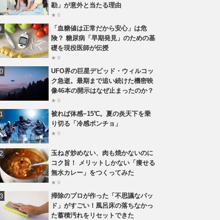
勘」が意外と当たる理由
★ 0
「血糖値は正常だから安心」は危
険？ 糖尿病「早期発見」のための基
礎を現役医師が伝授
★ 0
UFO界の巨星デビッド・ウィルコッ
ク急逝。最期まで追い続けた機密映
像46本の開示はなぜ止まったのか？
★ 0
被れば体感−15℃。夏の炎天下を乗
り切る「冷感ポンチョ」
★ 0
玉ねぎ炒めない、肉も焼かないのに
コク旨！ メリットしかない「痩せる
無水カレー」をつくってみた
★ 0
掃除のプロが作った「不思議なパッ
ド」がすごい！風呂床の落ちなかっ
た蓄積汚れをリセットできた