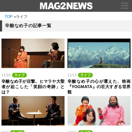
TOP
»
ライフ
辛酸なめ子の記事一覧
11/16
ライフ
11/13
ライフ
辛酸なめ子が目撃。ヒマラヤ大聖
辛酸なめ子の心が震えた、映画
者が起こした「笑顔の奇跡」と
『YOGMATA』の壮大すぎる世界
は？
観