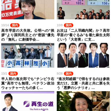
10/14
国内
10/9
国内
高市早苗の大失敗。公明への“挨
お次は「二人羽織内閣」か？高市
拶”より国民民主との“密談”優先
早苗の“着ぐるみ”を着た麻生太郎
の「無礼」に創価学会…
という「大老害」に支…
10/1
国内
9/26
国内
半人前の進次郎でも“チンピラ右
“進次郎総裁”で得をするのは参政
翼”高市でも無理。ベテラン政治
党だけ。立憲・共産と共に票を失
ウォッチャーたちの多く…
う「悪夢のシナリオ」…