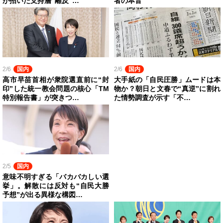
が招いた支持層“離反”…
者の本音”
2/6
国内
2/6
国内
高市早苗首相が衆院選直前に“封
大手紙の「自民圧勝」ムードは本
印”した統一教会問題の核心「TM
物か？朝日と文春で“真逆”に割れ
特別報告書」が突きつ…
た情勢調査が示す「不…
2/5
国内
意味不明すぎる「バカバカしい選
挙」。解散には反対も“自民大勝
予想”が出る異様な構図…