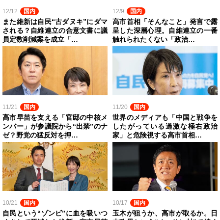
12/12
国内
12/9
国内
また維新は自民“古ダヌキ”にダマ
高市首相「そんなこと」発言で露
される？自維連立の合意文書に議
呈した深層心理。自維連立の一番
員定数削減案を成立「…
触れられたくない「政治…
11/21
国内
11/20
国内
高市早苗を支える「官邸の中核メ
世界のメディアも「中国と戦争を
ンバー」が参議院から“出禁”のナ
したがっている過激な極右政治
ゼ？野党の猛反対を押…
家」と危険視する高市首相…
10/21
国内
10/17
国内
自民という“ゾンビ”に血を吸いつ
玉木が狙うか、高市が取るか。日