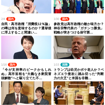
2/4
国内
1/30
国内
自民・高市政権「消費税12％論」
参政党は高市政権の敵か味方か？
の噂は何を意味するのか？選挙後
神谷宗幣代表の「ガチンコ勝負」
に浮上すること間違い…
戦略が突きつける保守票…
1/16
国内
1/15
国際
「今が支持率のピークかもしれ
トランプは幼児かボケ老人か？ベ
ぬ」高市首相を“大義なき衆院冒
ネズエラ侵攻に踏み切った“判断
頭解散”へと駆り立てた不…
力の欠乏”と米国を非難…