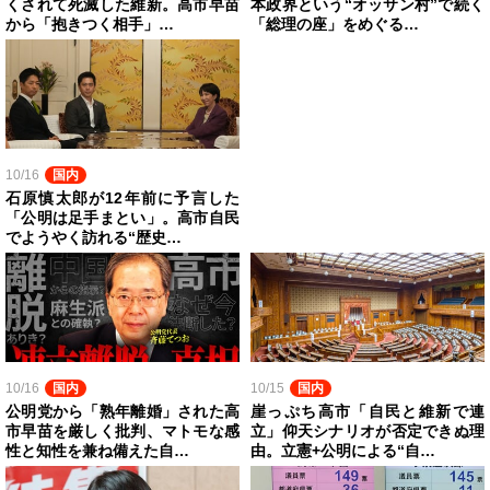
くされて死滅した維新。高市早苗
本政界という“オッサン村”で続く
から「抱きつく相手」…
「総理の座」をめぐる…
10/16
国内
石原慎太郎が12年前に予言した
「公明は足手まとい」。高市自民
でようやく訪れる“歴史…
10/16
国内
10/15
国内
公明党から「熟年離婚」された高
崖っぷち高市「自民と維新で連
市早苗を厳しく批判、マトモな感
立」仰天シナリオが否定できぬ理
性と知性を兼ね備えた自…
由。立憲+公明による“自…