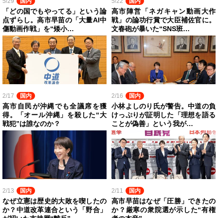
5/29
国内
5/22
国内
「どの国でもやってる」という論
高市陣営「ネガキャン動画大作
点ずらし。高市早苗の「大量AI中
戦」の論功行賞で大臣補佐官に。
傷動画作戦」を“矮小…
文春砲が暴いた“SNS班…
2/17
国内
2/16
国内
高市自民が沖縄でも全議席を獲
小林よしのり氏が警告。中道の負
得。「オール沖縄」を殺した“大
けっぷりが証明した「理想を語る
戦犯”は誰なのか？
ことが偽善」という我が…
2/13
国内
2/11
国内
なぜ立憲は歴史的大敗を喫したの
高市早苗はなぜ「圧勝」できたの
か？中道改革連合という「野合」
か？厳寒の衆院選が示した“有権