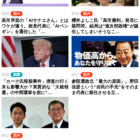
9/25
国内
9/19
国内
高市早苗の「AIサナエさん」とは
櫻井よしこ氏「高市勝利」発言に
ワケが違う。政党代表に「AIペン
疑問符。結局は“進次郎政権”が誕
ギン」を選任した「…
生してしまいそうなこ…
9/18
国際
9/17
国内
「カーク氏暗殺事件」捜査の行く
参院選敗北「最大の原因」。野田
末も影響大か？実質的な「大統領
佳彦という“自民の手先”をそのま
選」の中間選挙を前に“…
ま代表に留任させる立…
9/12
国内