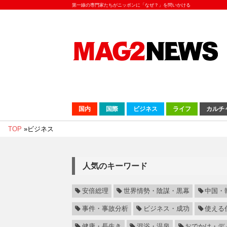
第一線の専門家たちがニッポンに「なぜ？」を問いかける
国内
国際
ビジネス
ライフ
カルチ
TOP
»
ビジネス
人気のキーワード
安倍総理
世界情勢・陰謀・黒幕
中国・
事件・事故分析
ビジネス・成功
使える
健康・長生き
混浴・温泉
おでかけ・デ