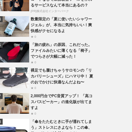
るサービスなんて本当にあるの？
[PR]株式会社インターパーク
数量限定の「夏に使いたいシャワー
ジェル」が、本当に気持ちいい！爽
快感がクセになるよ
★ 0
「旅の疲れ」の原因、これだった。
ファイルみたいに薄くなる「椅子」
でつらさが大幅に減った！
★ 0
裸足でも履けちゃうサロモンの「リ
カバリーシューズ」にハマり中！ 夏
のおでかけに快適なんだよね〜
★ 0
2,000円台でPC音質アップ！ 「高コ
スパスピーカー」の進化版が出てま
すよ
★ 0
「傘をたたむときに手が濡れてしま
う」ストレスにさよなら！この傘、