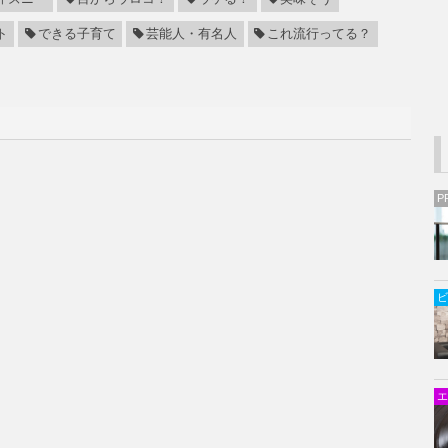
ト
できる子育て
芸能人・有名人
これ流行ってる？
P
ビ
エ