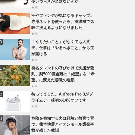
使いづらさが全然ないんだ
★ 0
汗やファンデが気になるキャップ。
専用ネットを使ったら、洗濯機で気
軽に洗えるようになりました
★ 0
「やりたいこと」がなくても大丈
夫。仕事は「やるべきこと」から道
が開ける
★ 0
有名タレントの呼びかけで支援が殺
到。梨5000個盗難の「絶望」を「希
望」に変えた善意の連鎖
★ 0
待ってました。AirPods Pro 3がプ
ライムデー後初の14%オフです
★ 0
危険を察知する力は経験と教育で育
つ。熊本地震とイオンモール爆発事
故が残した教訓