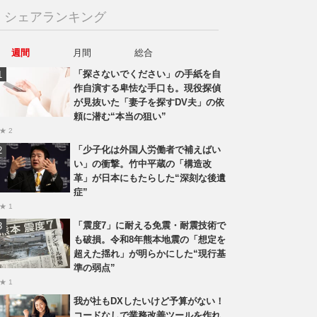
シェアランキング
週間
月間
総合
「探さないでください」の手紙を自
作自演する卑怯な手口も。現役探偵
が見抜いた「妻子を探すDV夫」の依
頼に潜む“本当の狙い”
★ 2
「少子化は外国人労働者で補えばい
い」の衝撃。竹中平蔵の「構造改
革」が日本にもたらした“深刻な後遺
症”
★ 1
「震度7」に耐える免震・耐震技術で
も破損。令和8年熊本地震の「想定を
超えた揺れ」が明らかにした“現行基
準の弱点”
★ 1
我が社もDXしたいけど予算がない！
コードなしで業務改善ツールを作れ