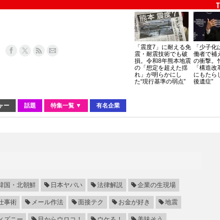
「震度7」に耐える免
「少子化
震・耐震技術でも破
働者で補
損。令和8年熊本地震
の衝撃。
の「想定を超えた揺
「構造改
れ」が明らかにし
にもたら
た“現行基準の弱点”
後遺症”
ャー
話題
特集一覧 ▼
有名企業
韓国・北朝鮮
日本ヤバい
法律解説
企業の生現場
仕事術
メール作法
面接テク
お金が好き
地震
ィズニー
目からウロコ！
ウケる！
美味そう