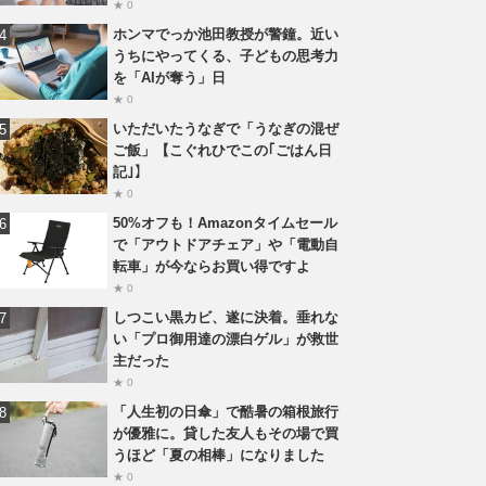
★ 0
ホンマでっか池田教授が警鐘。近い
うちにやってくる、子どもの思考力
を「AIが奪う」日
★ 0
いただいたうなぎで「うなぎの混ぜ
ご飯」【こぐれひでこの｢ごはん日
記｣】
★ 0
50%オフも！Amazonタイムセール
で「アウトドアチェア」や「電動自
転車」が今ならお買い得ですよ
★ 0
しつこい黒カビ、遂に決着。垂れな
い「プロ御用達の漂白ゲル」が救世
主だった
★ 0
「人生初の日傘」で酷暑の箱根旅行
が優雅に。貸した友人もその場で買
うほど「夏の相棒」になりました
★ 0