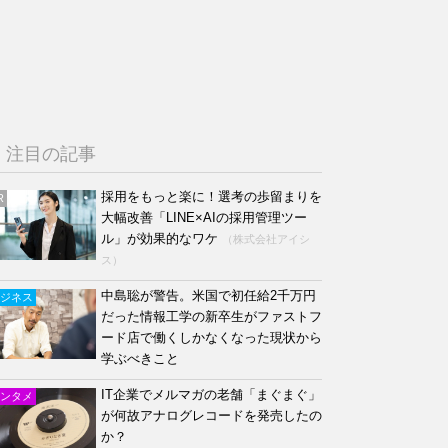
注目の記事
採用をもっと楽に！選考の歩留まりを
R
大幅改善「LINE×AIの採用管理ツー
ル」が効果的なワケ
（株式会社アイシ
ス）
中島聡が警告。米国で初任給2千万円
ジネス
だった情報工学の新卒生がファストフ
ード店で働くしかなくなった現状から
学ぶべきこと
IT企業でメルマガの老舗「まぐまぐ」
ンタメ
が何故アナログレコードを発売したの
か？