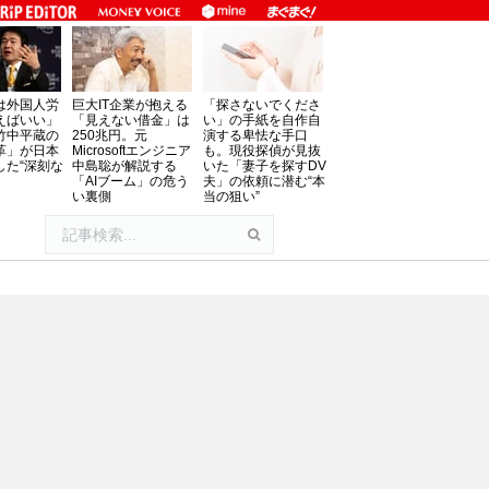
は外国人労
巨大IT企業が抱える
「探さないでくださ
えばいい」
「見えない借金」は
い」の手紙を自作自
竹中平蔵の
250兆円。元
演する卑怯な手口
革」が日本
Microsoftエンジニア
も。現役探偵が見抜
した“深刻な
中島聡が解説する
いた「妻子を探すDV
「AIブーム」の危う
夫」の依頼に潜む“本
い裏側
当の狙い”