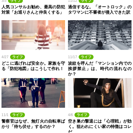
3/3
ライフ
11/12
ライフ
人気コンサルお勧め、最高の防犯
過信するな。「オートロック」の
対策「お巡りさんと仲良くする」
タワマンに不審者が侵入できた訳
4/27
ライフ
11/17
ライフ
どこに逃げれば安全か。家族を守
波紋を呼んだ「マンション内での
る「防犯地図」はこうして作れ！
挨拶禁止」は、時代の流れなの
か？
11/1
ライフ
4/6
ライフ
警察官はなぜ、無灯火の自転車ば
空き巣の撃退には「心理戦」が効
かり「待ち伏せ」するのか？
く。狙われにくい家の特徴はコレ
だ