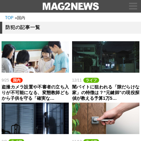
TOP
»
国内
防犯の記事一覧
9/25
国内
12/11
ライフ
盗撮カメラ設置や不審者の立ち入
闇バイトに狙われる「隙だらけな
りが不可能になる、変態教師ども
家」の特徴は？“元鍵師”の現役探
から子供を守る「確実な…
偵が教える予算1万5…