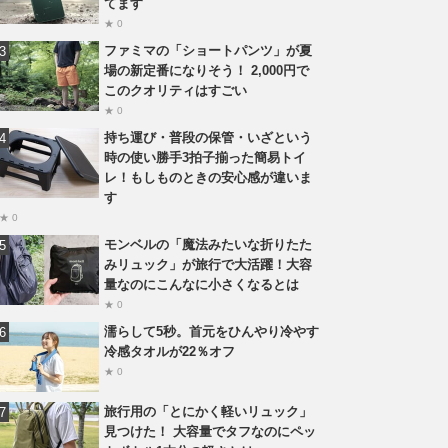
てます
★ 0
ファミマの「ショートパンツ」が夏
場の新定番になりそう！ 2,000円で
このクオリティはすごい
★ 0
持ち運び・普段の保管・いざという
時の使い勝手3拍子揃った簡易トイ
レ！もしものときの安心感が違いま
す
★ 0
モンベルの「魔法みたいな折りたた
みリュック」が旅行で大活躍！大容
量なのにこんなに小さくなるとは
★ 0
濡らして5秒。首元をひんやり冷やす
冷感タオルが22％オフ
★ 0
旅行用の「とにかく軽いリュック」
見つけた！ 大容量でタフなのにペッ