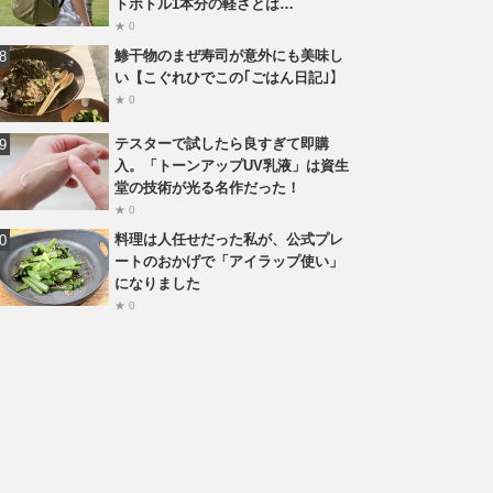
トボトル1本分の軽さとは…
★ 0
鯵干物のまぜ寿司が意外にも美味し
い【こぐれひでこの｢ごはん日記｣】
★ 0
テスターで試したら良すぎて即購
入。「トーンアップUV乳液」は資生
堂の技術が光る名作だった！
★ 0
料理は人任せだった私が、公式プレ
ートのおかげで「アイラップ使い」
になりました
★ 0