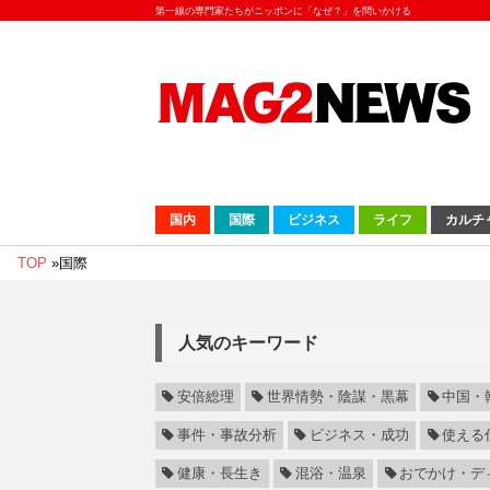
第一線の専門家たちがニッポンに「なぜ？」を問いかける
国内
国際
ビジネス
ライフ
カルチ
TOP
»
国際
人気のキーワード
安倍総理
世界情勢・陰謀・黒幕
中国・
事件・事故分析
ビジネス・成功
使える
健康・長生き
混浴・温泉
おでかけ・デ