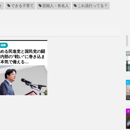
ト
できる子育て
芸能人・有名人
これ流行ってる？
国際
極める民進党と国民党の闘
P
内部の“戦い”に巻き込ま
う本気で備える…
ビ
エ