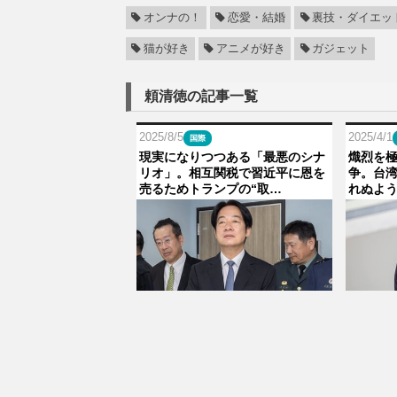
オンナの！
恋愛・結婚
裏技・ダイエッ
猫が好き
アニメが好き
ガジェット
頼清徳の記事一覧
2025/8/5
2025/4/1
国際
現実になりつつある「最悪のシナ
熾烈を
リオ」。相互関税で習近平に恩を
争。台湾
売るためトランプの“取…
れぬよ