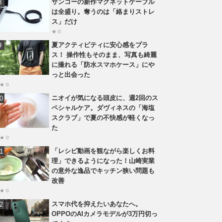
サンコーの新作マグネットケーブル
は全盛り。奪うのは「絡まりストレ
ス」だけ
★ 0
夏アクティビティに安心感をプラ
ス！ 操作性もそのまま、写真も綺麗
に撮れる「防水スマホケース」にや
っと出会った
★ 0
ニオイが気になる頭皮に、週2回のス
ペシャルケア。ダヴィネスの「海塩
スクラブ」で夏の不快感が軽くなっ
た
★ 0
「レシピ動画を観ながら楽しくお料
理」できるようになった！山崎実業
の意外な逸品でキッチン狭い問題も
改善
★ 0
スマホ代を抑えたいあなたへ。
OPPOのAIカメラモデルが3万円切っ