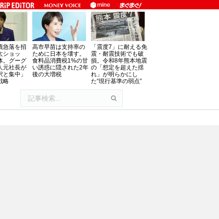
債急落を招
高市早苗は支持率の
「震度7」に耐える免
太ショッ
ために日本を壊す。
震・耐震技術でも破
体。グーグ
食料品消費税1%の甘
損。令和8年熊本地震
人元社長が
い誘惑に隠された2年
の「想定を超えた揺
択と集中」
後の大増税
れ」が明らかにし
戦略
た“現行基準の弱点”