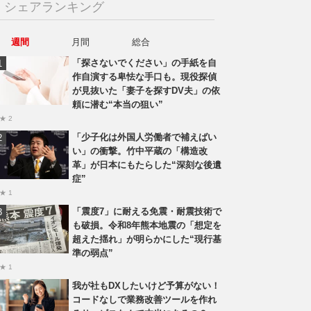
シェアランキング
週間
月間
総合
「探さないでください」の手紙を自
作自演する卑怯な手口も。現役探偵
が見抜いた「妻子を探すDV夫」の依
頼に潜む“本当の狙い”
★ 2
「少子化は外国人労働者で補えばい
い」の衝撃。竹中平蔵の「構造改
革」が日本にもたらした“深刻な後遺
症”
★ 1
「震度7」に耐える免震・耐震技術で
も破損。令和8年熊本地震の「想定を
超えた揺れ」が明らかにした“現行基
準の弱点”
★ 1
我が社もDXしたいけど予算がない！
コードなしで業務改善ツールを作れ