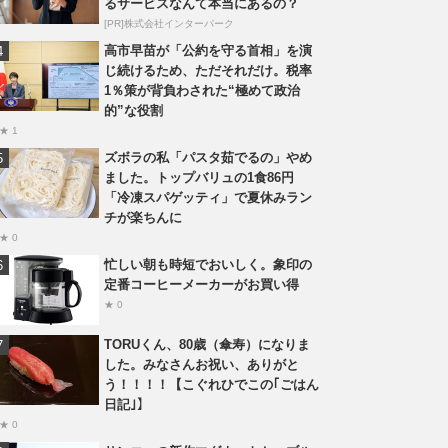
るサービスなんて本当にあるの？
[PR]株式会社インターパーク
高市早苗が「公約を守る首相」を演
じ続けるため、ただそれだけ。税率
1％策が背負わされた“極めて政治
的”な役割
★ 1
ズボラの私「パスタ茹でるの」やめ
ました。トップバリュの1食86円
「冷凍スパゲッティ」で夏休みラン
チが楽ちんに
★ 0
忙しい朝も時短でおいしく。象印の
定番コーヒーメーカーがお買い得
★ 0
TORUくん、80歳（傘寿）になりま
した。みなさんお祝い、ありがと
う！！！！【こぐれひでこの｢ごはん
日記｣】
★ 0