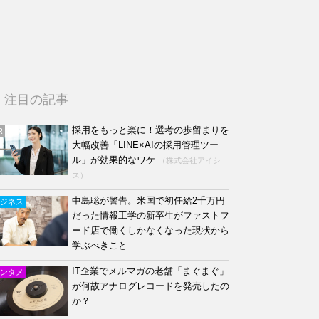
注目の記事
採用をもっと楽に！選考の歩留まりを
R
大幅改善「LINE×AIの採用管理ツー
ル」が効果的なワケ
（株式会社アイシ
ス）
中島聡が警告。米国で初任給2千万円
ジネス
だった情報工学の新卒生がファストフ
ード店で働くしかなくなった現状から
学ぶべきこと
IT企業でメルマガの老舗「まぐまぐ」
ンタメ
が何故アナログレコードを発売したの
か？