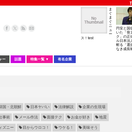
ま
ぐ
ま
ぐ
ニ
円安と国
ュ
いた「骨
ー
ク」の正
ス！test
ル日本法
斬る「選
なき成長
ャー
話題
特集一覧 ▼
有名企業
韓国・北朝鮮
日本ヤバい
法律解説
企業の生現場
仕事術
メール作法
面接テク
お金が好き
地震
ィズニー
目からウロコ！
ウケる！
美味そう