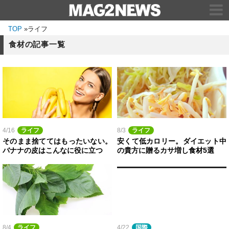
TOP
»
ライフ
食材の記事一覧
4/16
ライフ
8/3
ライフ
そのまま捨ててはもったいない。
安くて低カロリー。ダイエット中
バナナの皮はこんなに役に立つ
の貴方に贈るカサ増し食材5選
8/4
ライフ
4/22
国際