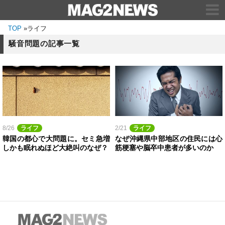
TOP
»
ライフ
騒音問題の記事一覧
8/26
ライフ
2/21
ライフ
韓国の都心で大問題に。セミ急増
なぜ沖縄県中部地区の住民には心
しかも眠れぬほど大絶叫のなぜ？
筋梗塞や脳卒中患者が多いのか