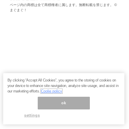
ページ内の商標は全て商標権者に属します。無断転載を禁じます。 ©
まぐまぐ！
By clicking “Accept All Cookies”, you agree to the storing of cookies on
your device to enhance site navigation, analyze site usage, and assist in
our marketing efforts.
Coolie policy
ok
settings