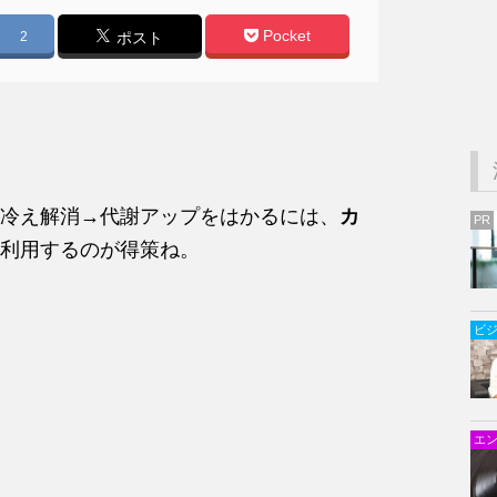
Pocket
2
ポスト
冷え解消→代謝アップをはかるには、
カ
PR
利用するのが得策ね。
ビ
エ