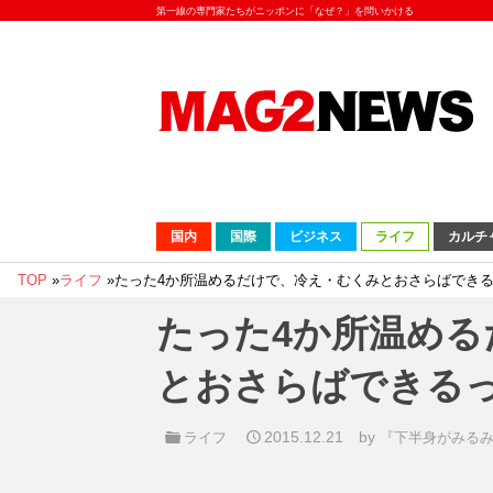
第一線の専門家たちがニッポンに「なぜ？」を問いかける
国内
国際
ビジネス
ライフ
カルチ
TOP
»
ライフ
»
たった4か所温めるだけで、冷え・むくみとおさらばでき
たった4か所温める
とおさらばできる
2015.12.21
by
ライフ
『下半身がみる