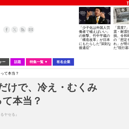
「少子化は外国人労
「震度7
働者で補えばいい」
震・耐震
の衝撃。竹中平蔵の
損。令和
「構造改革」が日本
の「想定
にもたらした“深刻な
れ」が明
後遺症”
た“現行基
ャー
話題
特集一覧 ▼
有名企業
るって本当？
だけで、冷え・むくみ
って本当？
みるヤセる』