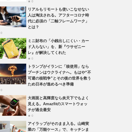
★ 0
リアルもリモートも使いこなせない
人は淘汰される。アフターコロナ時
代に必須の「二軸フレームワーク」
とは？
 0
ミニ財布の「小銭出しにくい・カー
ド入らない」を、新『ウサゼニー
レ』が解決してくれた
★ 0
トランプがイランに「核使用」なら
プーチンはウクライナへ。もはや“不
可避の核戦争”とその後の世界を救う
ため日本が進めるべき準備
 0
大画面と高輝度なら炎天下でもよく
見える。Amazfitのスマートウォッ
チが過去最安
★ 0
アイラップがそのまま入る。山崎実
業の「万能ケース」で、キッチンま