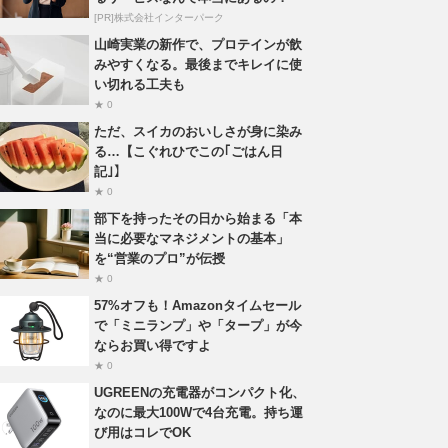
[PR]株式会社インターパーク
山崎実業の新作で、プロテインが飲
みやすくなる。最後までキレイに使
い切れる工夫も
★ 0
ただ、スイカのおいしさが身に染み
る…【こぐれひでこの｢ごはん日
記｣】
★ 0
部下を持ったその日から始まる「本
当に必要なマネジメントの基本」
を“営業のプロ”が伝授
★ 0
57%オフも！Amazonタイムセール
で「ミニランプ」や「タープ」が今
ならお買い得ですよ
★ 0
UGREENの充電器がコンパクト化、
なのに最大100Wで4台充電。持ち運
び用はコレでOK