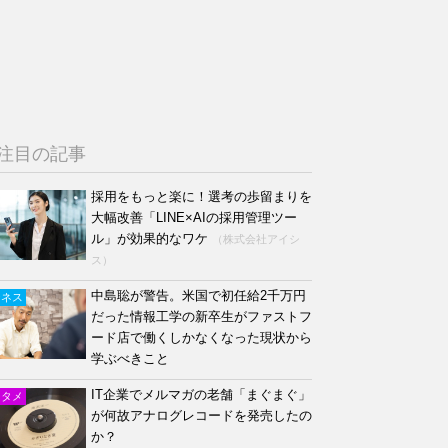
注目の記事
採用をもっと楽に！選考の歩留まりを
大幅改善「LINE×AIの採用管理ツー
ル」が効果的なワケ
（株式会社アイシ
ス）
中島聡が警告。米国で初任給2千万円
ジネス
だった情報工学の新卒生がファストフ
ード店で働くしかなくなった現状から
学ぶべきこと
IT企業でメルマガの老舗「まぐまぐ」
ンタメ
が何故アナログレコードを発売したの
か？