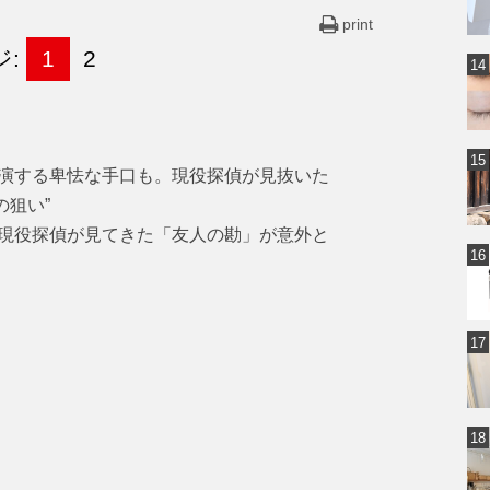
print
ジ:
1
2
演する卑怯な手口も。現役探偵が見抜いた
の狙い”
現役探偵が見てきた「友人の勘」が意外と