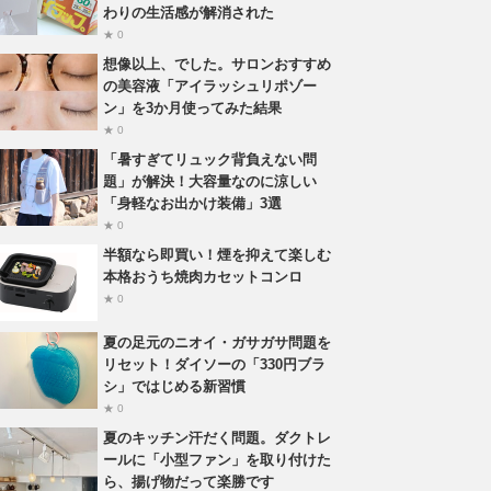
わりの生活感が解消された
★ 0
想像以上、でした。サロンおすすめ
の美容液「アイラッシュリポゾー
ン」を3か月使ってみた結果
★ 0
「暑すぎてリュック背負えない問
題」が解決！大容量なのに涼しい
「身軽なお出かけ装備」3選
★ 0
半額なら即買い！煙を抑えて楽しむ
本格おうち焼肉カセットコンロ
★ 0
夏の足元のニオイ・ガサガサ問題を
リセット！ダイソーの「330円ブラ
シ」ではじめる新習慣
★ 0
夏のキッチン汗だく問題。ダクトレ
ールに「小型ファン」を取り付けた
ら、揚げ物だって楽勝です