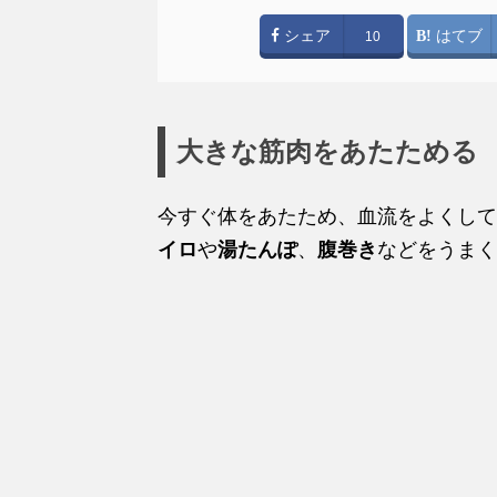
シェア
はてブ
10
大きな筋肉をあたためる
今すぐ体をあたため、血流をよくして
イロ
や
湯たんぽ
、
腹巻き
などをうまく