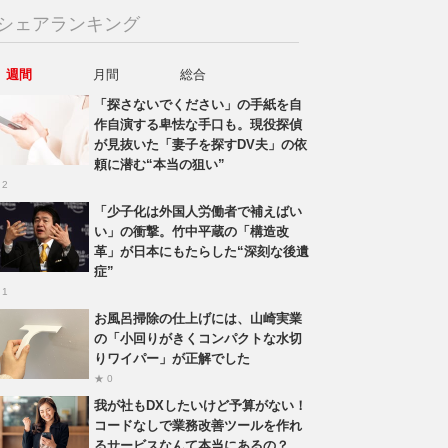
シェアランキング
週間
月間
総合
「探さないでください」の手紙を自
作自演する卑怯な手口も。現役探偵
が見抜いた「妻子を探すDV夫」の依
頼に潜む“本当の狙い”
 2
「少子化は外国人労働者で補えばい
い」の衝撃。竹中平蔵の「構造改
革」が日本にもたらした“深刻な後遺
症”
 1
お風呂掃除の仕上げには、山崎実業
の「小回りがきくコンパクトな水切
りワイパー」が正解でした
★ 0
我が社もDXしたいけど予算がない！
コードなしで業務改善ツールを作れ
るサービスなんて本当にあるの？