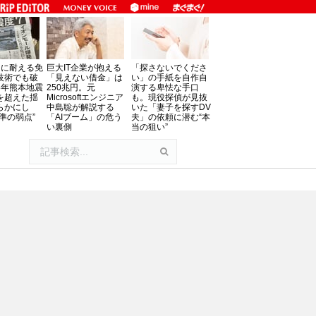
」に耐える免
巨大IT企業が抱える
「探さないでくださ
技術でも破
「見えない借金」は
い」の手紙を自作自
8年熊本地震
250兆円。元
演する卑怯な手口
を超えた揺
Microsoftエンジニア
も。現役探偵が見抜
らかにし
中島聡が解説する
いた「妻子を探すDV
準の弱点”
「AIブーム」の危う
夫」の依頼に潜む“本
い裏側
当の狙い”