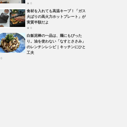
★ 0
食材を入れても高温キープ！「ガス
火ばりの高火力ホットプレート」が
実質半額だよ
★ 0
白飯泥棒の一品は、麺にもぴった
り。油を使わない「なすとささみ」
のレンチンレシピ｜キッチンにひと
工夫
 0