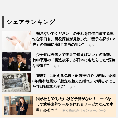
シェアランキング
「探さないでください」の手紙を自作自演する卑
怯な手口も。現役探偵が見抜いた「妻子を探すDV
夫」の依頼に潜む“本当の狙い”
★ 2
「少子化は外国人労働者で補えばいい」の衝撃。
竹中平蔵の「構造改革」が日本にもたらした“深刻
な後遺症”
★ 1
「震度7」に耐える免震・耐震技術でも破損。令和
8年熊本地震の「想定を超えた揺れ」が明らかにし
た“現行基準の弱点”
★ 1
我が社もDXしたいけど予算がない！コードな
しで業務改善ツールを作れるサービスなんて本
当にあるの？
[PR]株式会社インターパーク