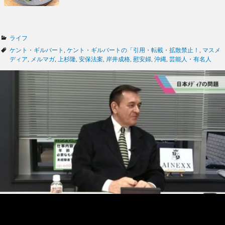
カ
ライフ
テ
タ
ケント・ギルバート
,
ケント・ギルバートの「引用・転載・拡散禁止！
,
マスメ
ゴ
グ
ディア
,
メルマガ
,
上杉隆
,
安保法案
,
岸井成格
,
慰安婦
,
沖縄
,
芸能人・有名人
リ
ー