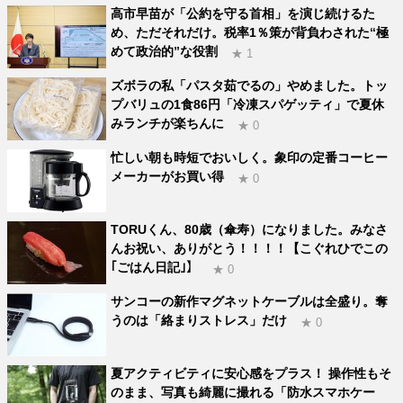
高市早苗が「公約を守る首相」を演じ続けるた
め、ただそれだけ。税率1％策が背負わされた“極
めて政治的”な役割
★ 1
ズボラの私「パスタ茹でるの」やめました。トッ
プバリュの1食86円「冷凍スパゲッティ」で夏休
みランチが楽ちんに
★ 0
忙しい朝も時短でおいしく。象印の定番コーヒー
メーカーがお買い得
★ 0
TORUくん、80歳（傘寿）になりました。みなさ
んお祝い、ありがとう！！！！【こぐれひでこの
｢ごはん日記｣】
★ 0
サンコーの新作マグネットケーブルは全盛り。奪
うのは「絡まりストレス」だけ
★ 0
夏アクティビティに安心感をプラス！ 操作性もそ
のまま、写真も綺麗に撮れる「防水スマホケー