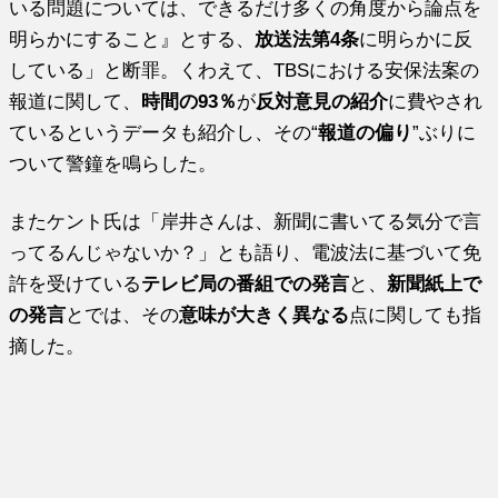
いる問題については、できるだけ多くの角度から論点を
明らかにすること』とする、
放送法第4条
に明らかに反
している」と断罪。くわえて、TBSにおける安保法案の
報道に関して、
時間の93％
が
反対意見の紹介
に費やされ
ているというデータも紹介し、その“
報道の偏り
”ぶりに
ついて警鐘を鳴らした。
またケント氏は「岸井さんは、新聞に書いてる気分で言
ってるんじゃないか？」とも語り、電波法に基づいて免
許を受けている
テレビ局の番組での発言
と、
新聞紙上で
の発言
とでは、その
意味が大きく異なる
点に関しても指
摘した。