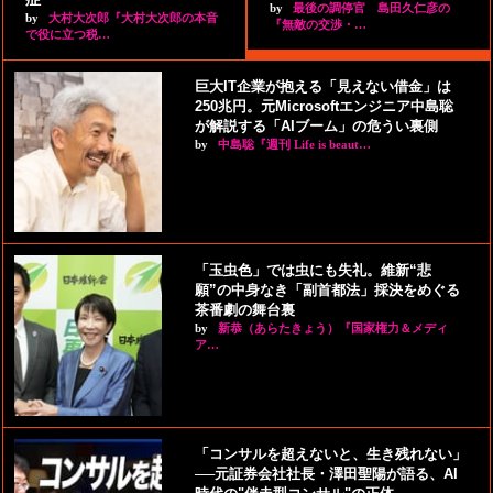
by
最後の調停官 島田久仁彦の
by
大村大次郎『大村大次郎の本音
『無敵の交渉・…
で役に立つ税…
巨大IT企業が抱える「見えない借金」は
250兆円。元Microsoftエンジニア中島聡
が解説する「AIブーム」の危うい裏側
by
中島聡『週刊 Life is beaut…
「玉虫色」では虫にも失礼。維新“悲
願”の中身なき「副首都法」採決をめぐる
茶番劇の舞台裏
by
新恭（あらたきょう）『国家権力＆メディ
ア…
「コンサルを超えないと、生き残れない」
──元証券会社社長・澤田聖陽が語る、AI