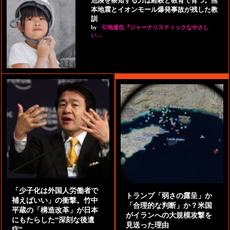
危険を察知する力は経験と教育で育つ。熊
本地震とイオンモール爆発事故が残した教
訓
by
引地達也『ジャーナリスティックなやさし
い…
「少子化は外国人労働者で
トランプ「弱さの露呈」か
補えばいい」の衝撃。竹中
「合理的な判断」か？米国
平蔵の「構造改革」が日本
がイランへの大規模攻撃を
にもたらした“深刻な後遺
見送った理由
症”