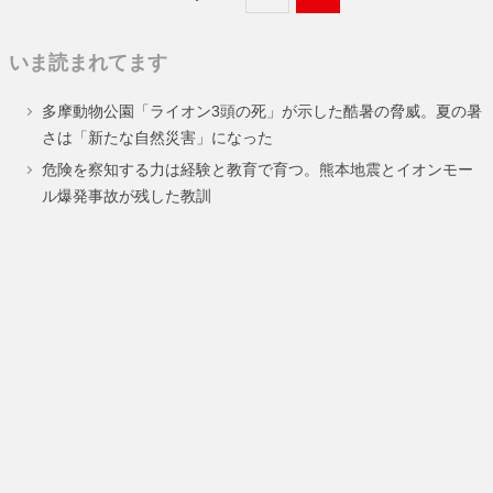
定
定
いま読まれてます
ペ
ペ
多摩動物公園「ライオン3頭の死」が示した酷暑の脅威。夏の暑
ー
ー
さは「新たな自然災害」になった
ジ
ジ
危険を察知する力は経験と教育で育つ。熊本地震とイオンモー
ル爆発事故が残した教訓