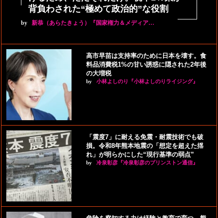
背負わされた“極めて政治的”な役割
by
新恭（あらたきょう）『国家権力＆メディア…
高市早苗は支持率のために日本を壊す。食
料品消費税1%の甘い誘惑に隠された2年後
の大増税
by
小林よしのり『小林よしのりライジング』
「震度7」に耐える免震・耐震技術でも破
損。令和8年熊本地震の「想定を超えた揺
れ」が明らかにした“現行基準の弱点”
by
冷泉彰彦『冷泉彰彦のプリンストン通信』