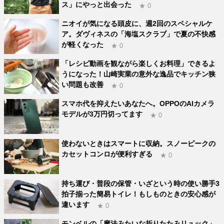
ス」にやっと出会った
★ 0
ニオイが気になる頭皮に、週2回のスペシャルケ
ア。ダヴィネスの「海塩スクラブ」で夏の不快感
が軽くなった
★ 0
「レシピ動画を観ながら楽しくお料理」できるよ
うになった！山崎実業の意外な逸品でキッチン狭
い問題も改善
★ 0
スマホ代を抑えたいあなたへ。OPPOのAIカメラ
モデルが3万円切ってます
★ 0
使わないときはスマートに収納。スノーピークの
カセットコンロが便利すぎる
★ 0
持ち運び・普段の保管・いざという時の使い勝手3
拍子揃った簡易トイレ！もしものときの安心感が
違います
★ 0
モンベルの「魔法みたいな折りたたみリュック」