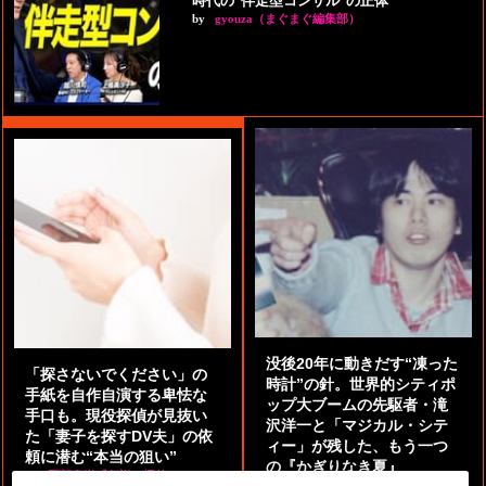
時代の"伴走型コンサル"の正体
by
gyouza（まぐまぐ編集部）
没後20年に動きだす“凍った
「探さないでください」の
時計”の針。世界的シティポ
手紙を自作自演する卑怯な
ップ大ブームの先駆者・滝
手口も。現役探偵が見抜い
沢洋一と「マジカル・シテ
た「妻子を探すDV夫」の依
ィー」が残した、もう一つ
頼に潜む“本当の狙い”
の『かぎりなき夏』
by
阿部泰尚『伝説の探偵』
by
都鳥 流星