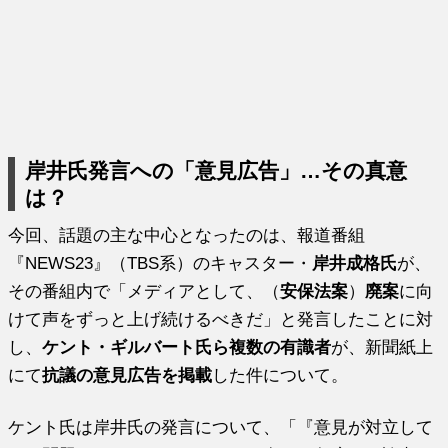
岸井氏発言への「意見広告」…その真意
は？
今回、話題の主な中心となったのは、報道番組
『NEWS23』（TBS系）のキャスター・
岸井成格氏
が、
その番組内で「メディアとして、（
安保法案
）
廃案
に向
けて声をずっと上げ続けるべきだ」と発言したことに対
し、
ケント・ギルバート氏ら複数の有識者
が、新聞紙上
にて
抗議の意見広告を掲載
した件について。
ケント氏は岸井氏の発言について、「『意見が対立して