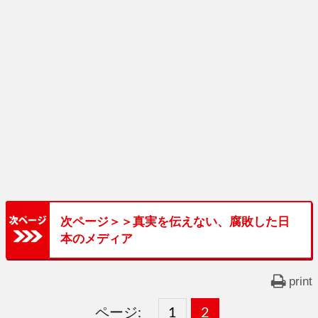
次ページ＞＞真実を伝えない、腐敗した日
本のメディア
print
ページ:
固
1
固
2
,