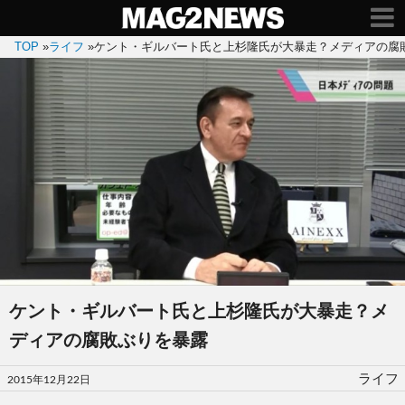
TOP
»
ライフ
»
ケント・ギルバート氏と上杉隆氏が大暴走？メディアの腐
ケント・ギルバート氏と上杉隆氏が大暴走？メ
ディアの腐敗ぶりを暴露
投
ライフ
2015年12月22日
稿