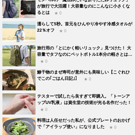
が旅行で大活躍！大容量なのにこんなに小さくな
るとは
★ 0
濡らして5秒。首元をひんやり冷やす冷感タオルが
22％オフ
★ 0
旅行用の「とにかく軽いリュック」見つけた！ 大
容量でタフなのにペットボトル1本分の軽さとは…
★ 0
鯵干物のまぜ寿司が意外にも美味しい【こぐれひ
でこの｢ごはん日記｣】
★ 0
テスターで試したら良すぎて即購入。「トーンア
ップUV乳液」は資生堂の技術が光る名作だった！
★ 0
料理は人任せだった私が、公式プレートのおかげ
で「アイラップ使い」になりました
★ 0