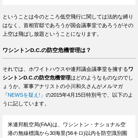
ということは今のところ低空飛行に関しては法的な縛り
はなく、首相官邸であろうが国会議事堂であろうがその
上空は飛ばし放題ということになります。
ワシントンD.C.の防空危機管理は？
それでは、ホワイトハウスや連邦議会議事堂を擁する
ワ
シントンD.C.の防空危機管理
はどのようなものなのでし
ょうか。軍事アナリストの小川和久さんがメルマガ
『NEWSを疑え!」
の2015年4月15日特別号で、以下のよ
うに記しています。
米連邦航空局(FAA)は、ワシントン・ナショナル空
港の無線標識から30海里(56キロ)以内を防空識別圏