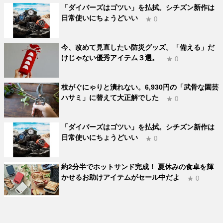
「ダイバーズはゴツい」を払拭。シチズン新作は
日常使いにちょうどいい
★ 0
今、改めて見直したい防災グッズ。「備える」だ
けじゃない優秀アイテム３選。
★ 0
枝がぐにゃりと潰れない。6,930円の「武骨な園芸
ハサミ」に替えて大正解でした
★ 0
「ダイバーズはゴツい」を払拭。シチズン新作は
日常使いにちょうどいい
★ 0
約2分半でホットサンド完成！ 夏休みの食卓を輝
かせるお助けアイテムがセール中だよ
★ 0