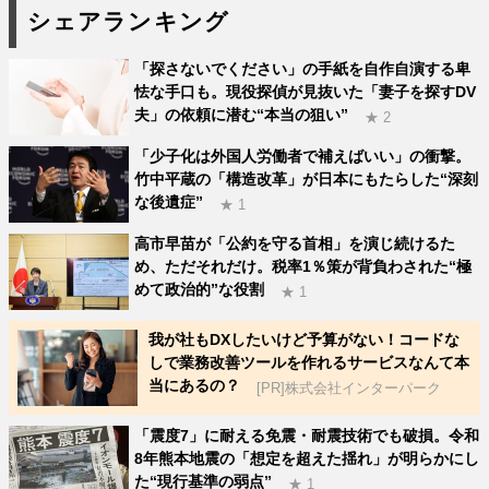
シェアランキング
「探さないでください」の手紙を自作自演する卑
怯な手口も。現役探偵が見抜いた「妻子を探すDV
夫」の依頼に潜む“本当の狙い”
★ 2
「少子化は外国人労働者で補えばいい」の衝撃。
竹中平蔵の「構造改革」が日本にもたらした“深刻
な後遺症”
★ 1
高市早苗が「公約を守る首相」を演じ続けるた
め、ただそれだけ。税率1％策が背負わされた“極
めて政治的”な役割
★ 1
我が社もDXしたいけど予算がない！コードな
しで業務改善ツールを作れるサービスなんて本
当にあるの？
[PR]株式会社インターパーク
「震度7」に耐える免震・耐震技術でも破損。令和
8年熊本地震の「想定を超えた揺れ」が明らかにし
た“現行基準の弱点”
★ 1