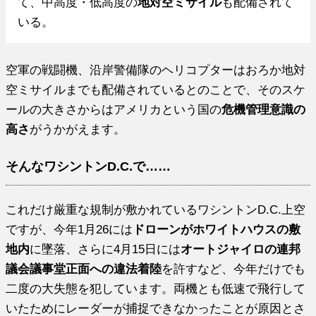
て、中高度・低高度の
地対空ミサイル
も配備されて
いる。
空軍の戦闘機、沿岸警備隊のヘリコプターはおろか地対
空ミサイルまでも配備されているとのことで、そのスケ
ールの大きさからはアメリカという国の
危機管理意識の
高さ
がうかがえます。
そんなワシントンD.C.で……
これだけ厳重な規制が敷かれているワシントンD.C.上空
ですが、今年1月26には
ドローンがホワイトハウスの敷
地内
に墜落、さらに4月15日には
オートジャイロの連邦
議会議事堂正面への違法着陸
を許すなど、今年だけでも
二度の大失態を犯しています。両機とも低速で飛行して
いたためにレーダーが捕捉できなかったことが原因とさ