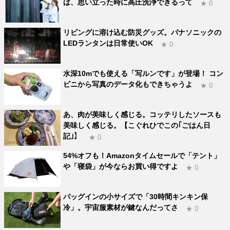
ば、思い立った時に高圧洗浄できるって
★ 0
リビングに溶け込む防災グッズ。パナソニックの
LEDランタンは日常使いOK
★ 0
水深10mでも使える「写ルンです」が登場！ コン
ビニから写真のデータ化もできちゃうよ
★ 0
あ、肉が美味しく感じる。コッテリしたソースも
美味しく感じる。【こぐれひでこの｢ごはん日
記｣】
★ 0
54%オフも！Amazonタイムセールで「テント」
や「寝袋」が今ならお買い得ですよ
★ 0
バッグインの小サイズで「30時間キンキン保
冷」。宇宙服素材が鍵なんだってさ
★ 0