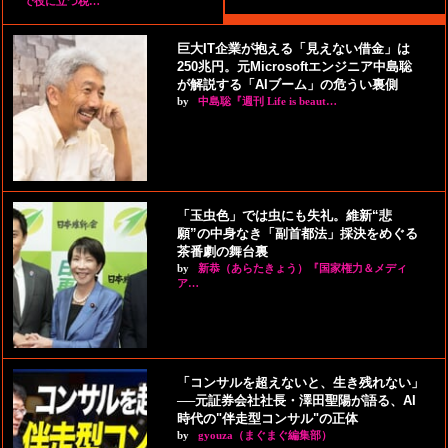
で役に立つ税…
巨大IT企業が抱える「見えない借金」は
250兆円。元Microsoftエンジニア中島聡
が解説する「AIブーム」の危うい裏側
by
中島聡『週刊 Life is beaut…
「玉虫色」では虫にも失礼。維新“悲
願”の中身なき「副首都法」採決をめぐる
茶番劇の舞台裏
by
新恭（あらたきょう）『国家権力＆メディ
ア…
「コンサルを超えないと、生き残れない」
──元証券会社社長・澤田聖陽が語る、AI
時代の"伴走型コンサル"の正体
by
gyouza（まぐまぐ編集部）