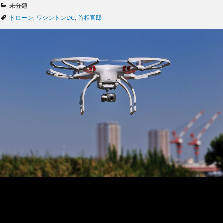
カ
未分類
テ
タ
ドローン
,
ワシントンDC
,
首相官邸
ゴ
グ
リ
ー