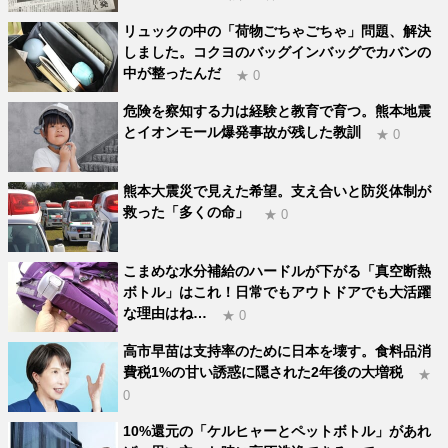
リュックの中の「荷物ごちゃごちゃ」問題、解決
しました。コクヨのバッグインバッグでカバンの
中が整ったんだ
★ 0
危険を察知する力は経験と教育で育つ。熊本地震
とイオンモール爆発事故が残した教訓
★ 0
熊本大震災で見えた希望。支え合いと防災体制が
救った「多くの命」
★ 0
こまめな水分補給のハードルが下がる「真空断熱
ボトル」はこれ！日常でもアウトドアでも大活躍
な理由はね…
★ 0
高市早苗は支持率のために日本を壊す。食料品消
費税1%の甘い誘惑に隠された2年後の大増税
★
0
10%還元の「ケルヒャーとペットボトル」があれ