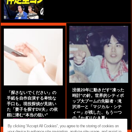
没後20年に動きだす“凍った
「探さないでください」の
時計”の針。世界的シティポ
手紙を自作自演する卑怯な
ップ大ブームの先駆者・滝
手口も。現役探偵が見抜い
沢洋一と「マジカル・シテ
た「妻子を探すDV夫」の依
ィー」が残した、もう一つ
頼に潜む“本当の狙い”
の『かぎりなき夏』
by
阿部泰尚『伝説の探偵』
by
都鳥 流星
By clicking “Accept All Cookies”, you agree to the storing of cookies on
your device to enhance site navigation, analyze site usage, and assist in