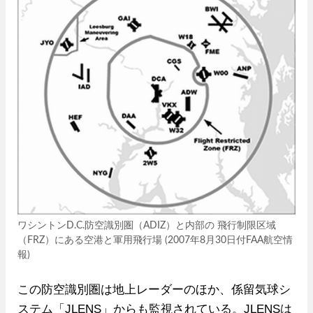
ワシントンD.C.防空識別圏（ADIZ）と内部の 飛行制限区域
（FRZ）にある空港と軍用飛行場 (2007年8月30日付FAA航空情
報)
この防空識別圏は地上レーダーのほか、係留気球シ
ステム「JLENS」からも監視されている。JLENSは