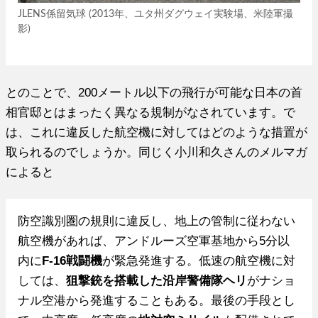
JLENS係留気球 (2013年、ユタ州ダグウェイ実験場、米陸軍撮
影)
とのことで、200メートル以下の飛行が可能な日本の首
相官邸とはまったく異なる規制がなされています。で
は、これに違反した航空機に対してはどのような措置が
取られるのでしょうか。同じく小川和久さんのメルマガ
によると
防空識別圏の規則に違反し、地上の管制に従わない
航空機があれば、アンドルーズ空軍基地から5分以
内に
F-16戦闘機
が緊急発進する。低速の航空機に対
しては、
狙撃銃を搭載した沿岸警備隊ヘリ
がナショ
ナル空港から発進することもある。最後の手段とし