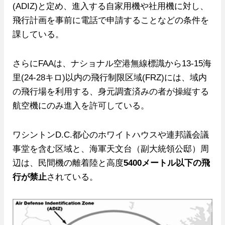
(ADIZ)と定め、進入する自家用機や社用機に対し、
飛行計画を事前に電話で申請することなどの条件を
課している。
さらにFAAは、ナショナル空港無線標識から13‐15海
里(24‐28キロ)以内の飛行制限区域(FRZ)には、域内
の飛行場を利用する、身元調査済みの者が操縦する
航空機にのみ進入を許可している。
ワシントンD.C.都心のホワイトハウスや連邦議会議
事堂を含む区域と、海軍天文台（副大統領公邸）周
辺は、民間機の離着陸と高度
5400メートル以下の飛
行が禁止
されている。