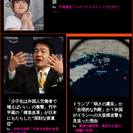
訓
by
引地達也『ジャーナリスティックなやさし
い…
「少子化は外国人労働者で
トランプ「弱さの露呈」か
補えばいい」の衝撃。竹中
「合理的な判断」か？米国
平蔵の「構造改革」が日本
がイランへの大規模攻撃を
にもたらした“深刻な後遺
見送った理由
症”
by
最後の調停官 島田久仁彦の
by
大村大次郎『大村大次郎の本音
『無敵の交渉・…