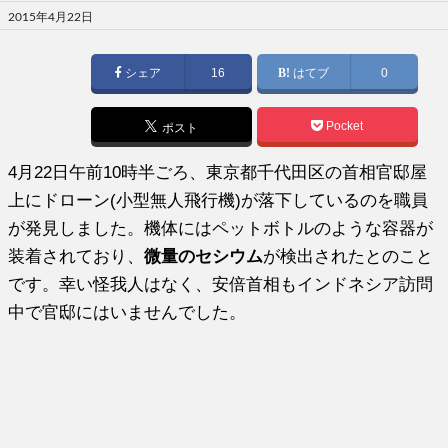
投
2015年4月22日
稿
日:
シェア
16
はてブ
0
Pocket
ポスト
4月22日午前10時半ごろ、東京都千代田区の首相官邸屋
上にドローン(小型無人飛行機)が落下しているのを職員
が発見しました。機体にはペットボトルのような容器が
装着されており、
微量のセシウム
が検出されたとのこと
です。幸い怪我人はなく、安倍首相もインドネシア訪問
中で官邸にはいませんでした。