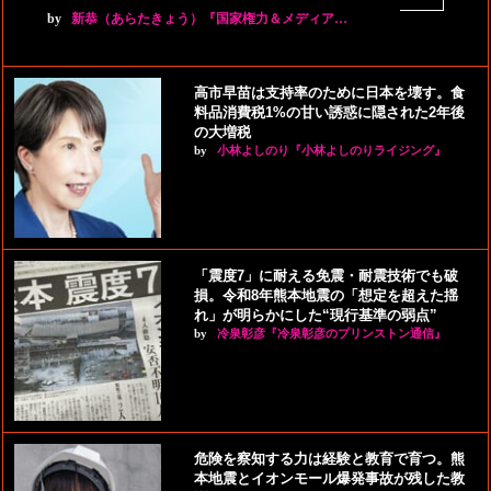
by
新恭（あらたきょう）『国家権力＆メディア…
高市早苗は支持率のために日本を壊す。食
料品消費税1%の甘い誘惑に隠された2年後
の大増税
by
小林よしのり『小林よしのりライジング』
「震度7」に耐える免震・耐震技術でも破
損。令和8年熊本地震の「想定を超えた揺
れ」が明らかにした“現行基準の弱点”
by
冷泉彰彦『冷泉彰彦のプリンストン通信』
危険を察知する力は経験と教育で育つ。熊
本地震とイオンモール爆発事故が残した教