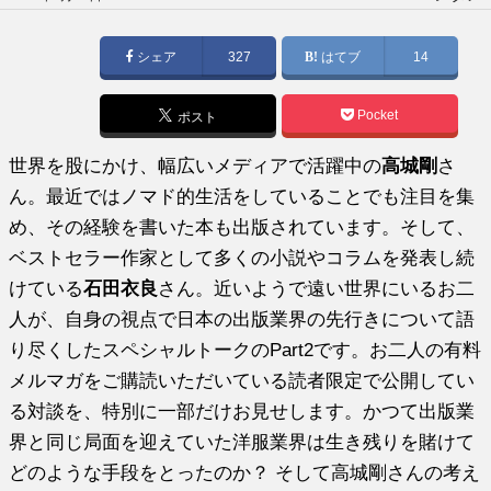
稿
日:
シェア
327
はてブ
14
Pocket
ポスト
世界を股にかけ、幅広いメディアで活躍中の
高城剛
さ
ん。最近ではノマド的生活をしていることでも注目を集
め、その経験を書いた本も出版されています。そして、
ベストセラー作家として多くの小説やコラムを発表し続
けている
石田衣良
さん。近いようで遠い世界にいるお二
人が、自身の視点で日本の出版業界の先行きについて語
り尽くしたスペシャルトークのPart2です。お二人の有料
メルマガをご購読いただいている読者限定で公開してい
る対談を、特別に一部だけお見せします。かつて出版業
界と同じ局面を迎えていた洋服業界は生き残りを賭けて
どのような手段をとったのか？ そして高城剛さんの考え