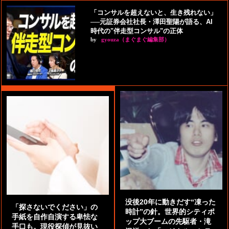
「コンサルを超えないと、生き残れない」
──元証券会社社長・澤田聖陽が語る、AI
時代の"伴走型コンサル"の正体
by
gyouza（まぐまぐ編集部）
没後20年に動きだす“凍った
「探さないでください」の
時計”の針。世界的シティポ
手紙を自作自演する卑怯な
ップ大ブームの先駆者・滝
手口も。現役探偵が見抜い