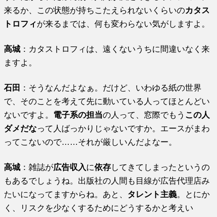
来るか、この状態が持ちこたえられないくらいの
カタス
トロフィ
が来るまでは、何も変わらない気がしますよ。
高城
：カタストロフィは、遠くないうちに間違いなく来
ますよ。
石田
：そうなんだよなぁ。だけど、いわゆる紙の世界
で、そのことを考えて先に動いている人ってほとんどい
ないですよ。
電子系の担当
の人って、窓際でもう
この人
ダメだな
って人ばっかりじゃないですか。エースがまわ
ってこないので……それが厳しいんだよなー。
高城
：雑誌が
広告収入
に
依存
してきてしまったというの
もあるでしょうね。出版社の人間も目線が広告代理店み
たいになってますからね。あと、
タレント主義
。とにか
く、リスクを少なくするためにどうするかと考えい