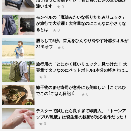
違います
★ 0
モンベルの「魔法みたいな折りたたみリュック」
が旅行で大活躍！大容量なのにこんなに小さくな
るとは
★ 0
濡らして5秒。首元をひんやり冷やす冷感タオルが
22％オフ
★ 0
旅行用の「とにかく軽いリュック」見つけた！ 大
容量でタフなのにペットボトル1本分の軽さとは…
★ 0
鯵干物のまぜ寿司が意外にも美味しい【こぐれひ
でこの｢ごはん日記｣】
★ 0
テスターで試したら良すぎて即購入。「トーンア
ップUV乳液」は資生堂の技術が光る名作だった！
★ 0