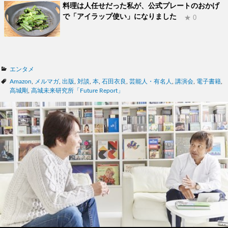
料理は人任せだった私が、公式プレートのおかげ
で「アイラップ使い」になりました
★ 0
カ
エンタメ
テ
タ
Amazon
,
メルマガ
,
出版
,
対談
,
本
,
石田衣良
,
芸能人・有名人
,
講演会
,
電子書籍
,
ゴ
グ
高城剛
,
高城未来研究所「Future Report」
リ
ー