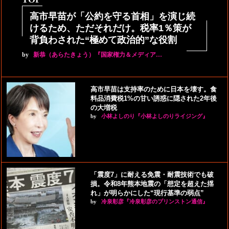
高市早苗が「公約を守る首相」を演じ続
けるため、ただそれだけ。税率1％策が
背負わされた“極めて政治的”な役割
by
新恭（あらたきょう）『国家権力＆メディア…
高市早苗は支持率のために日本を壊す。食
料品消費税1%の甘い誘惑に隠された2年後
の大増税
by
小林よしのり『小林よしのりライジング』
「震度7」に耐える免震・耐震技術でも破
損。令和8年熊本地震の「想定を超えた揺
れ」が明らかにした“現行基準の弱点”
by
冷泉彰彦『冷泉彰彦のプリンストン通信』