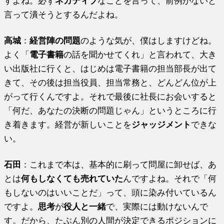
すよね。必ず
ネガティブ
なことを言って、前例がないと
言って潰そうとするんだよね。
高城
：
経営陣の問題
のような気が、僕はしますけどね。
よく「
電子書籍
の話を聞かせてくれ」と言われて、大き
い出版社に行くと、はじめは電子書籍の担当部長が出て
きて、その後は担当役員、担当常務と、どんどん位が上
がって行くんですよ。それで最後に社長にお会いすると
「何だ、あなたの決断の問題じゃん」というところに行
き着きます。経営が新しいことを
ジャッジメント
できな
い。
石田
：これまで本は、基本的に刷って問屋に卸せば、あ
とは
何もしなくても売れていた
んですよね。それで「何
もしないのはいいことだ」って、頭に染み付いているん
ですよ。
思考
が
役人と一緒
で、実際には動けないんで
す。だから、たぶん別の人間が決定できるポジションに