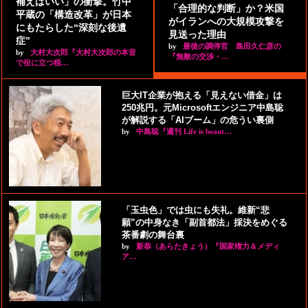
補えばいい」の衝撃。竹中
「合理的な判断」か？米国
平蔵の「構造改革」が日本
がイランへの大規模攻撃を
にもたらした“深刻な後遺
見送った理由
症”
by
最後の調停官 島田久仁彦の
by
大村大次郎『大村大次郎の本音
『無敵の交渉・…
で役に立つ税…
巨大IT企業が抱える「見えない借金」は
250兆円。元Microsoftエンジニア中島聡
が解説する「AIブーム」の危うい裏側
by
中島聡『週刊 Life is beaut…
「玉虫色」では虫にも失礼。維新“悲
願”の中身なき「副首都法」採決をめぐる
茶番劇の舞台裏
by
新恭（あらたきょう）『国家権力＆メディ
ア…