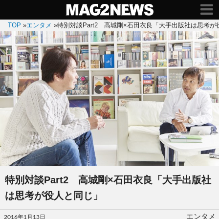
TOP
»
エンタメ
»
特別対談Part2 高城剛×石田衣良「大手出版社は思考
特別対談Part2 高城剛×石田衣良「大手出版社
は思考が役人と同じ」
投
エンタメ
2016年1月13日