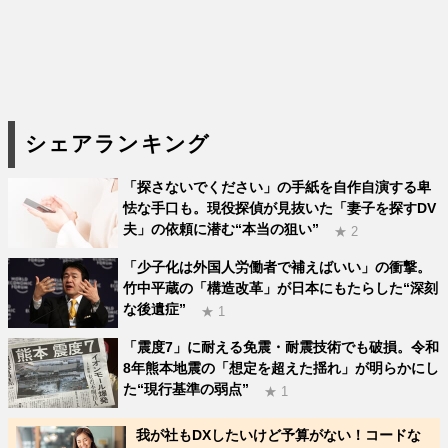
シェアランキング
「探さないでください」の手紙を自作自演する卑
怯な手口も。現役探偵が見抜いた「妻子を探すDV
夫」の依頼に潜む“本当の狙い”
★ 2
「少子化は外国人労働者で補えばいい」の衝撃。
竹中平蔵の「構造改革」が日本にもたらした“深刻
な後遺症”
★ 1
「震度7」に耐える免震・耐震技術でも破損。令和
8年熊本地震の「想定を超えた揺れ」が明らかにし
た“現行基準の弱点”
★ 1
我が社もDXしたいけど予算がない！コードな