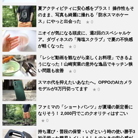
夏アクティビティに安心感をプラス！ 操作性もそ
のまま、写真も綺麗に撮れる「防水スマホケー
ス」にやっと出会った
★ 0
ニオイが気になる頭皮に、週2回のスペシャルケ
ア。ダヴィネスの「海塩スクラブ」で夏の不快感
が軽くなった
★ 0
「レシピ動画を観ながら楽しくお料理」できるよ
うになった！山崎実業の意外な逸品でキッチン狭
い問題も改善
★ 0
スマホ代を抑えたいあなたへ。OPPOのAIカメラ
モデルが3万円切ってます
★ 0
ファミマの「ショートパンツ」が夏場の新定番に
なりそう！ 2,000円でこのクオリティはすごい
★ 0
持ち運び・普段の保管・いざという時の使い勝手3
拍子揃った簡易トイレ！もしものときの安心感が