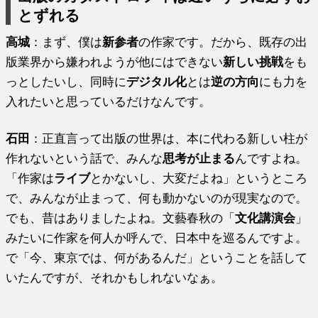
とずれる
高城
：まず、僕は
新参者
の作家です。だから、既存の出
版業界から嫌われようが他にはできない
新しい挑戦
をも
っとしたいし、同時に
デジタル化
とは
逆の方向
にも力を
入れたいと思っているだけなんです。
石田
：正直言って出版の世界は、本に代わる新しい柱が
作れないという話で、みんな
思考が止まる
んですよね。
「作家は
ライブ
とかないし、大変だよね」というところ
で、みんなが止まって、何も動かないのが現実なので。
でも、昔はありましたよね。文藝春秋の「
文化講演会
」
みたいに作家を何人か呼んで、日本中を巡るんですよ。
で「今、東京では、何があるんだ」ということを話して
いたんですが、それかもしれないなぁ。