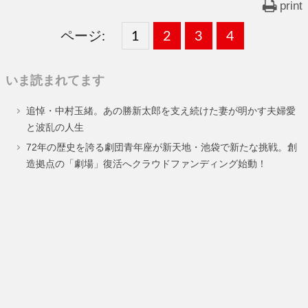
print
ページ:
固
1
固
2
,
固
3
,
固
4
,
定
定
定
定
いま読まれてます
ペ
ペ
ペ
ペ
追悼・中村玉緒。あの勝新太郎を支え続けた妻が明かす夫婦愛
ー
ー
ー
ー
と波乱の人生
ジ
ジ
ジ
ジ
72年の歴史を誇る劇団青年座が新天地・池袋で新たな挑戦。創
造拠点の「劇場」復活へクラウドファンディング始動！