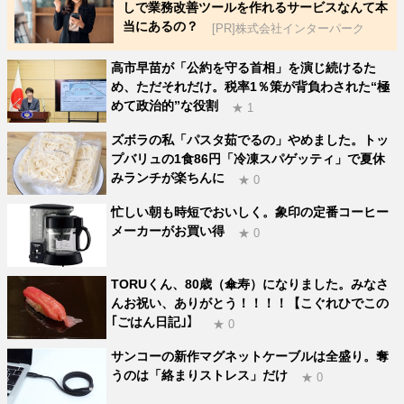
しで業務改善ツールを作れるサービスなんて本
当にあるの？
[PR]株式会社インターパーク
高市早苗が「公約を守る首相」を演じ続けるた
め、ただそれだけ。税率1％策が背負わされた“極
めて政治的”な役割
★ 1
ズボラの私「パスタ茹でるの」やめました。トッ
プバリュの1食86円「冷凍スパゲッティ」で夏休
みランチが楽ちんに
★ 0
忙しい朝も時短でおいしく。象印の定番コーヒー
メーカーがお買い得
★ 0
TORUくん、80歳（傘寿）になりました。みなさ
んお祝い、ありがとう！！！！【こぐれひでこの
｢ごはん日記｣】
★ 0
サンコーの新作マグネットケーブルは全盛り。奪
うのは「絡まりストレス」だけ
★ 0