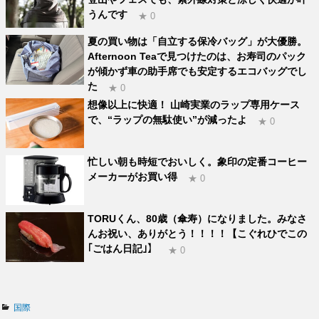
うんです
★ 0
夏の買い物は「自立する保冷バッグ」が大優勝。
Afternoon Teaで見つけたのは、お寿司のパック
が傾かず車の助手席でも安定するエコバッグでし
た
★ 0
想像以上に快適！ 山崎実業のラップ専用ケース
で、“ラップの無駄使い”が減ったよ
★ 0
忙しい朝も時短でおいしく。象印の定番コーヒー
メーカーがお買い得
★ 0
TORUくん、80歳（傘寿）になりました。みなさ
んお祝い、ありがとう！！！！【こぐれひでこの
｢ごはん日記｣】
★ 0
カ
国際