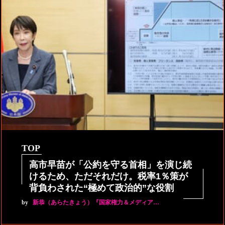
TOP
高市早苗が「公約を守る首相」を演じ続
けるため、ただそれだけ。税率1％策が
背負わされた“極めて政治的”な役割
by
新恭（あらたきょう）『国家権力＆メディア…