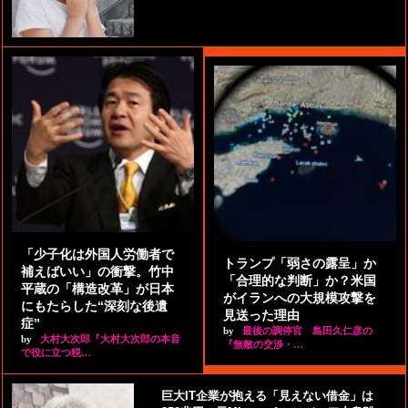
「少子化は外国人労働者で
トランプ「弱さの露呈」か
補えばいい」の衝撃。竹中
「合理的な判断」か？米国
平蔵の「構造改革」が日本
がイランへの大規模攻撃を
にもたらした“深刻な後遺
見送った理由
症”
by
最後の調停官 島田久仁彦の
by
大村大次郎『大村大次郎の本音
『無敵の交渉・…
で役に立つ税…
巨大IT企業が抱える「見えない借金」は