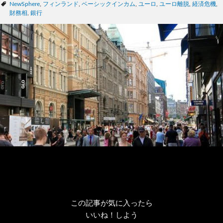
テ
タ
NewSphere
,
フィンランド
,
ベーシックインカム
,
ユーロ
,
ユーロ離脱
,
経済危機
,
ゴ
グ
財務相
,
銀行
リ
ー
この記事が気に入ったら
いいね！しよう