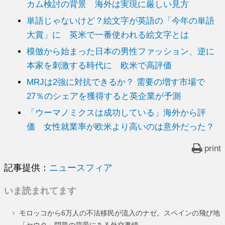
カム検討の背景 海外は実現に厳しい見方
単語じゃないけど？絵文字が英語の「今年の単語
大賞」に 英米で一番使われる絵文字とは
模倣から始まった日本の男性ファッション、逆に
本家を刺激する時代に 欧米で高評価
MRJは2強に対抗できるか？ 需要の増す市場で
27％のシェアを獲得すると英企業が予測
「ウーマノミクスは成功している」海外から評
価 女性就業率が欧米より高いのは意外だった？
print
記事提供：
ニュースフィア
いま読まれてます
モロッコから6万人の不法移民が流入のナゼ。スペインの飛び地
「セウタ」問題の背景にある外交事情