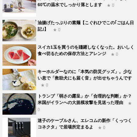
60℃の温水でしっかり落とします
★ 0
油揚げたっぷりの素麺【こぐれひでこの｢ごはん日
記｣】
★ 0
スイカ1玉を買うのを躊躇しなくなった。おいしく
食べ切るための保存方法とアレンジ
★ 0
キーホルダーなのに「本気の防災グッズ」。少な
い息で「救助犬にも届く音」が出せちゃうんです
★ 0
トランプ「弱さの露呈」か「合理的な判断」か？
米国がイランへの大規模攻撃を見送った理由
★
0
迷子のケーブルさん、エレコムの新作「くっつく
コネクタ」で居場所定まるよ
★ 0