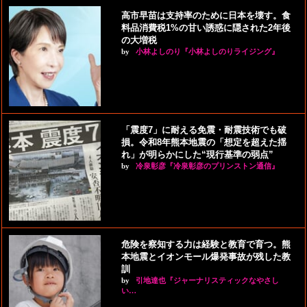
高市早苗は支持率のために日本を壊す。食
料品消費税1%の甘い誘惑に隠された2年後
の大増税
by
小林よしのり『小林よしのりライジング』
「震度7」に耐える免震・耐震技術でも破
損。令和8年熊本地震の「想定を超えた揺
れ」が明らかにした“現行基準の弱点”
by
冷泉彰彦『冷泉彰彦のプリンストン通信』
危険を察知する力は経験と教育で育つ。熊
本地震とイオンモール爆発事故が残した教
訓
by
引地達也『ジャーナリスティックなやさし
い…