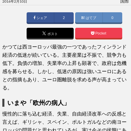
投
国際
2016年2月10日
稿
日:
シェア
2
はてブ
0
Pocket
ポスト
かつては西ヨーロッパ最強の一つであったフィンランド
経済の低迷が続いている。主要産業は不振で、競争力も
低下。負債の増加、失業率の上昇も顕著で、政府は危機
感を募らせる。しかし、低迷の原因は強いユーロにある
との指摘もあり、ユーロ圏離脱を求める声が高まってい
る。
いまや「欧州の病人」
慢性的に落ち込む経済、失業、自由経済改革への反感と
言えば、ギリシャ、スペイン、ポルトガルなどの南ヨー
ロッパの問題だと思われているが、実は今その状態にあ