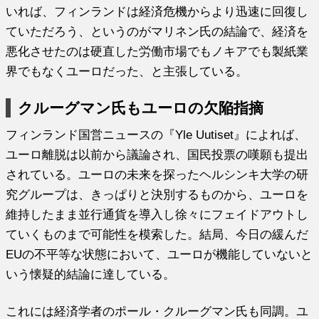
いれば、フィンランドは経済危機からより迅速に回復し
ていただろう、というのがマリネン氏の結論で、経済を
悪化させたのは硬直した労働市場でもノキアでも製紙業
界でもなくユーロだった、と主張している。
クルーグマン氏もユーロの欠陥指摘
フィンランド国営ニュースの『Yle Uutiset』によれば、
ユーロ離脱は以前から議論され、国民投票の嘆願も提出
されている。ユーロの未来を探ったヘルシンキ大学の研
究グループは、きっぱりと決別するものから、ユーロを
維持したまま並行通貨を導入し徐々にフェイドアウトし
ていくものまで可能性を模索した。結局、今日の緩んだ
EUの不平等な状態において、ユーロが機能していないと
いう懐疑的結論に達している。
これには経済学者のポール・クルーグマン氏も同調。ユ