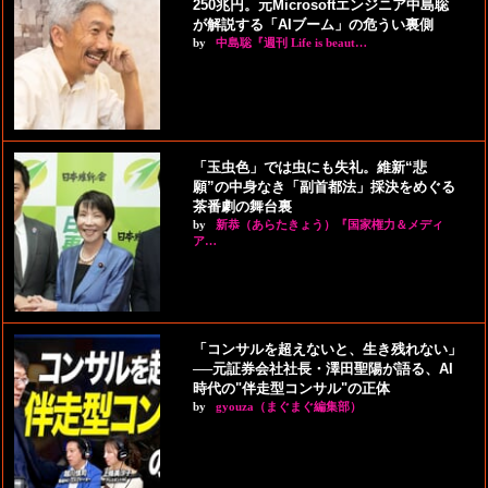
250兆円。元Microsoftエンジニア中島聡
が解説する「AIブーム」の危うい裏側
by
中島聡『週刊 Life is beaut…
「玉虫色」では虫にも失礼。維新“悲
願”の中身なき「副首都法」採決をめぐる
茶番劇の舞台裏
by
新恭（あらたきょう）『国家権力＆メディ
ア…
「コンサルを超えないと、生き残れない」
──元証券会社社長・澤田聖陽が語る、AI
時代の"伴走型コンサル"の正体
by
gyouza（まぐまぐ編集部）