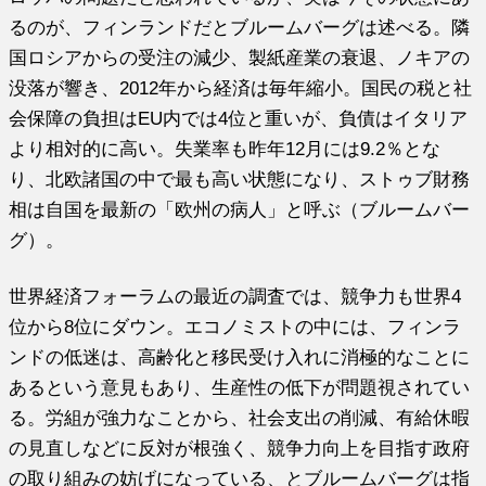
るのが、フィンランドだとブルームバーグは述べる。隣
国ロシアからの受注の減少、製紙産業の衰退、ノキアの
没落が響き、2012年から経済は毎年縮小。国民の税と社
会保障の負担はEU内では4位と重いが、負債はイタリア
より相対的に高い。失業率も昨年12月には9.2％とな
り、北欧諸国の中で最も高い状態になり、ストゥブ財務
相は自国を最新の「欧州の病人」と呼ぶ（ブルームバー
グ）。
世界経済フォーラムの最近の調査では、競争力も世界4
位から8位にダウン。エコノミストの中には、フィンラ
ンドの低迷は、高齢化と移民受け入れに消極的なことに
あるという意見もあり、生産性の低下が問題視されてい
る。労組が強力なことから、社会支出の削減、有給休暇
の見直しなどに反対が根強く、競争力向上を目指す政府
の取り組みの妨げになっている、とブルームバーグは指