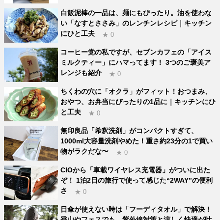
白飯泥棒の一品は、麺にもぴったり。油を使わな
い「なすとささみ」のレンチンレシピ｜キッチン
にひと工夫
★ 0
コーヒー党の私ですが、セブンカフェの「アイス
ミルクティー」にハマってます！ 3つのご褒美ア
レンジも紹介
★ 0
ちくわの穴に「オクラ」がフィット！おつまみ、
おやつ、お弁当にぴったりの1品に｜キッチンにひ
と工夫
★ 0
無印良品「希釈洗剤」がコンパクトすぎて、
1000ml大容量洗剤やめた！重さ約23分の1で買い
物がラクだな〜
★ 0
CIOから「車載ワイヤレス充電器」がついに出た
ぞ！ 1泊2日の旅行で使って感じた“2WAY”の便利
さ
★ 0
日傘が使えない時は「フーディタオル」で解決！
登山やフェスでも、紫外線対策と涼しく快適が叶