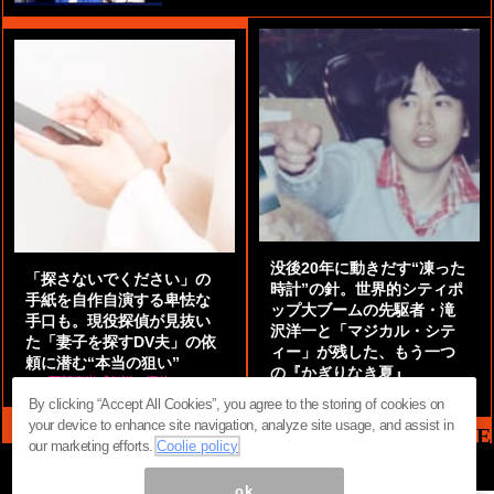
没後20年に動きだす“凍った
「探さないでください」の
時計”の針。世界的シティポ
手紙を自作自演する卑怯な
ップ大ブームの先駆者・滝
手口も。現役探偵が見抜い
沢洋一と「マジカル・シテ
た「妻子を探すDV夫」の依
ィー」が残した、もう一つ
頼に潜む“本当の狙い”
の『かぎりなき夏』
by
阿部泰尚『伝説の探偵』
by
都鳥 流星
By clicking “Accept All Cookies”, you agree to the storing of cookies on
your device to enhance site navigation, analyze site usage, and assist in
MAG2 NEWS HEADLINE
our marketing efforts.
Coolie policy
ok