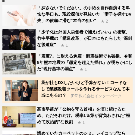
「探さないでください」の手紙を自作自演する卑
怯な手口も。現役探偵が見抜いた「妻子を探すDV
夫」の依頼に潜む“本当の狙い”
★ 2
「少子化は外国人労働者で補えばいい」の衝撃。
竹中平蔵の「構造改革」が日本にもたらした“深刻
な後遺症”
★ 1
「震度7」に耐える免震・耐震技術でも破損。令和
8年熊本地震の「想定を超えた揺れ」が明らかにし
た“現行基準の弱点”
★ 1
我が社もDXしたいけど予算がない！コードな
しで業務改善ツールを作れるサービスなんて本
当にあるの？
[PR]株式会社インターパーク
高市早苗が「公約を守る首相」を演じ続けるた
め、ただそれだけ。税率1％策が背負わされた“極
めて政治的”な役割
★ 1
諦めていたカーペットのシミ。レイコップなら