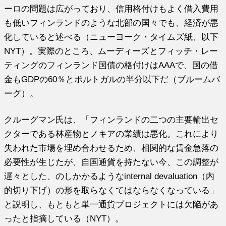
ーロの問題は広がっており、信用格付けもよく借入費用
も低いフィンランドのような北部の国々でも、経済が悪
化していると述べる（ニューヨーク・タイムズ紙、以下
NYT）。実際のところ、ムーディーズとフィッチ・レー
ティングのフィンランド国債の格付けはAAAで、国の借
金もGDPの60％とポルトガルの半分以下だ（ブルームバ
ーグ）。
クルーグマン氏は、「フィンランドの二つの主要輸出セ
クターである林産物とノキアの業績は悪化。これにより
失われた市場を埋め合わせるため、相関的な賃金急落の
必要性が生じたが、自国通貨を持たない今、この調整が
遅々とした、のしかかるようなinternal devaluation（内
的切り下げ）の形を取らなくてはならなくなっている」
と説明し、もともと単一通貨プロジェクトには欠陥があ
ったと指摘している（NYT）。