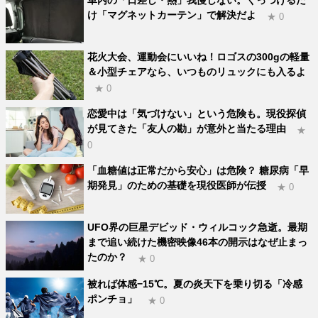
け「マグネットカーテン」で解決だよ
★ 0
花火大会、運動会にいいね！ロゴスの300gの軽量
＆小型チェアなら、いつものリュックにも入るよ
★ 0
恋愛中は「気づけない」という危険も。現役探偵
が見てきた「友人の勘」が意外と当たる理由
★
0
「血糖値は正常だから安心」は危険？ 糖尿病「早
期発見」のための基礎を現役医師が伝授
★ 0
UFO界の巨星デビッド・ウィルコック急逝。最期
まで追い続けた機密映像46本の開示はなぜ止まっ
たのか？
★ 0
被れば体感−15℃。夏の炎天下を乗り切る「冷感
ポンチョ」
★ 0