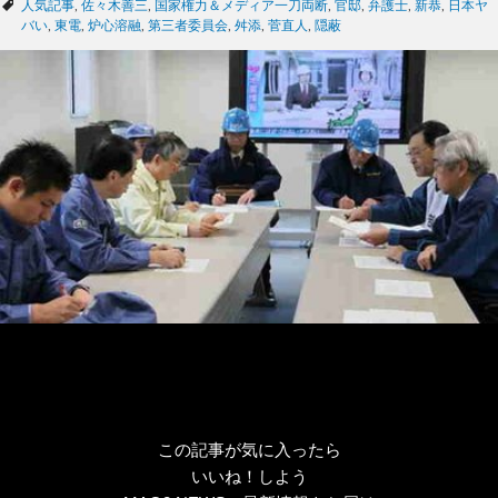
タ
人気記事
,
佐々木善三
,
国家権力＆メディア一刀両断
,
官邸
,
弁護士
,
新恭
,
日本ヤ
ゴ
グ
バい
,
東電
,
炉心溶融
,
第三者委員会
,
舛添
,
菅直人
,
隠蔽
リ
ー
この記事が気に入ったら
いいね！しよう