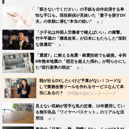
「探さないでください」の手紙を自作自演する卑
怯な手口も。現役探偵が見抜いた「妻子を探すDV
夫」の依頼に潜む“本当の狙い”
★ 2
「少子化は外国人労働者で補えばいい」の衝撃。
竹中平蔵の「構造改革」が日本にもたらした“深刻
な後遺症”
★ 1
「震度7」に耐える免震・耐震技術でも破損。令和
8年熊本地震の「想定を超えた揺れ」が明らかにし
た“現行基準の弱点”
★ 1
我が社もDXしたいけど予算がない！コードな
しで業務改善ツールを作れるサービスなんて本
当にあるの？
[PR]株式会社インターパーク
見えない収納が苦手な私の定番。10年愛用してい
る無印良品「ワイヤーバスケット」のリアルな活
用法
★ 0
車内の「日差し・熱」我慢しない。くっつけるだ