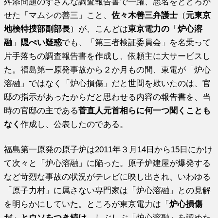
舛添問題のずさんな調査報告書で一躍、悪名をとどろか
せた「マムシの善三」こと、
佐々木善三弁護士
（
元東京
地検特捜部副部長
）が、こんどは
東京電力の
「
炉心溶
融
」
隠ぺい疑惑
でも、「第三者検証委員会」を名乗って
片手落ちの調査報告書を作成し、依頼主に大サービスし
た。福島第一原発事故から２か月もの間、東電が「炉心
溶融」ではなく「炉心損傷」だと世間を欺いたのは、官
邸の指示があったからだと思わせる内容の報告書を、当
時の官邸の主である
菅直人元首相らに何一つ聞くことも
なく
作成し、公表したのである。
福島第一原発の原子炉は2011年３月14日から15日にかけ
て次々と「炉心溶融」に陥った。原子炉建屋が爆発する
など苛烈な事故の状況がテレビに映し出され、いわゆる
「原子力村」に属さない専門家は「炉心溶融」との見解
を明らかにしていた。ところが東京電力は「
炉心損傷
だ
」
とウソをつき続け
、しぶしぶ「炉心溶融」を認めた