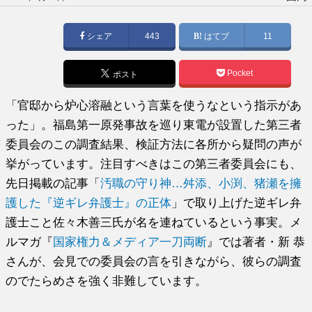
稿
日:
シェア
443
はてブ
11
Pocket
ポスト
「官邸から炉心溶融という言葉を使うなという指示があ
った」。福島第一原発事故を巡り東電が設置した第三者
委員会のこの調査結果、検証方法に各所から疑問の声が
挙がっています。注目すべきはこの第三者委員会にも、
先日掲載の記事「
汚職の守り神…舛添、小渕、猪瀬を擁
護した『逆ギレ弁護士』の正体
」で取り上げた逆ギレ弁
護士こと佐々木善三氏が名を連ねているという事実。メ
ルマガ『
国家権力＆メディア一刀両断
』では著者・新 恭
さんが、会見での委員会の言を引きながら、彼らの調査
のでたらめさを強く非難しています。