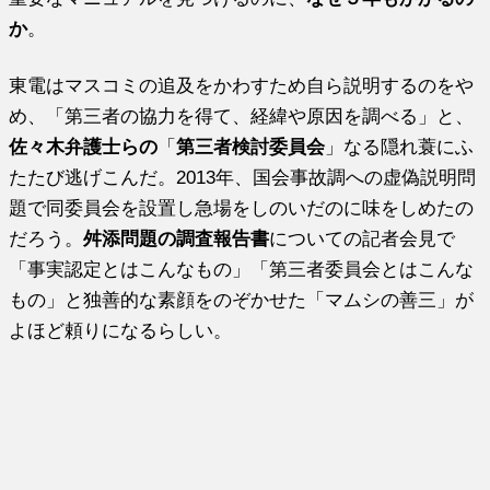
か
。
東電はマスコミの追及をかわすため自ら説明するのをや
め、「第三者の協力を得て、経緯や原因を調べる」と、
佐々木弁護士らの
「
第三者検討委員会
」なる隠れ蓑にふ
たたび逃げこんだ。2013年、国会事故調への虚偽説明問
題で同委員会を設置し急場をしのいだのに味をしめたの
だろう。
舛添問題の調査報告書
についての記者会見で
「事実認定とはこんなもの」「第三者委員会とはこんな
もの」と独善的な素顔をのぞかせた「マムシの善三」が
よほど頼りになるらしい。