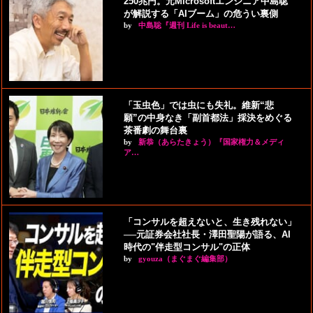
250兆円。元Microsoftエンジニア中島聡
が解説する「AIブーム」の危うい裏側
by
中島聡『週刊 Life is beaut…
「玉虫色」では虫にも失礼。維新“悲
願”の中身なき「副首都法」採決をめぐる
茶番劇の舞台裏
by
新恭（あらたきょう）『国家権力＆メディ
ア…
「コンサルを超えないと、生き残れない」
──元証券会社社長・澤田聖陽が語る、AI
時代の"伴走型コンサル"の正体
by
gyouza（まぐまぐ編集部）