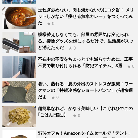
玉ねぎ炒めない、肉も焼かないのにコク旨！ メリ
ットしかない「痩せる無水カレー」をつくってみ
た
★ 0
模様替えしなくても、部屋の雰囲気は変えられ
る。掃除グッズを±0にするだけで、生活感がスッ
と消えたんだ
★ 0
不在中の不安をちょっとでも減らすために。工事
不要で取り付けられる「防犯アイテム」3選
★ 0
暑い、蒸れる…夏の外出のストレスが激減！ワー
クマンの「持続冷感なショートパンツ」が超快適
だよ
★ 0
超簡単なれど、かなり美味しい【こぐれひでこの
｢ごはん日記｣】
★ 0
57%オフも！Amazonタイムセールで「テント」