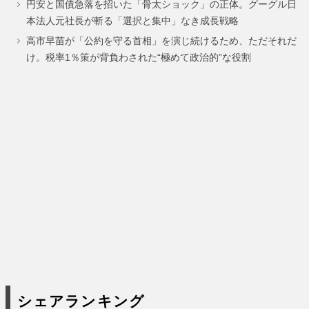
円安と国債急落を招いた「骨太ショック」の正体。グーグル日
ー
ー
ー
ー
本法人元社長が斬る「選択と集中」なき成長戦略
ジ
ジ
ジ
ジ
高市早苗が「公約を守る首相」を演じ続けるため、ただそれだ
け。税率1％策が背負わされた“極めて政治的”な役割
シェアランキング