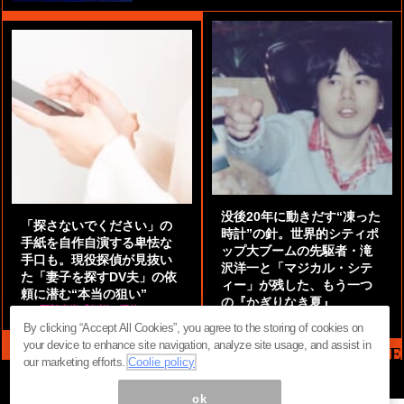
没後20年に動きだす“凍った
「探さないでください」の
時計”の針。世界的シティポ
手紙を自作自演する卑怯な
ップ大ブームの先駆者・滝
手口も。現役探偵が見抜い
沢洋一と「マジカル・シテ
た「妻子を探すDV夫」の依
ィー」が残した、もう一つ
頼に潜む“本当の狙い”
の『かぎりなき夏』
by
阿部泰尚『伝説の探偵』
by
都鳥 流星
By clicking “Accept All Cookies”, you agree to the storing of cookies on
your device to enhance site navigation, analyze site usage, and assist in
MAG2 NEWS HEADLINE
our marketing efforts.
Coolie policy
ok