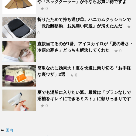
や「ネッククーラー」が今ならお買い得ですよ
★ 0
折りたためて持ち運び◎。ハニカムクッションで
「長距離移動、お尻痛い問題」が消えたんだ
★
0
直接当てるのが1番。アイスカイロが「夏の暑さ・
冷房の寒さ」どっちも解決してくれた
★ 0
簡単なのに効果大！夏を快適に乗り切る「お手軽
な裏ワザ」2選
★ 0
夏でも湯船に入りたい派。最近は「ブラシなしで
浴槽をキレイにできるミスト」に頼りっきりです
★ 0
カ
国内
テ