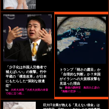
「少子化は外国人労働者で
トランプ「弱さの露呈」か
補えばいい」の衝撃。竹中
「合理的な判断」か？米国
平蔵の「構造改革」が日本
がイランへの大規模攻撃を
にもたらした“深刻な後遺
見送った理由
症”
by
最後の調停官 島田久仁彦の
by
大村大次郎『大村大次郎の本音
『無敵の交渉・…
で役に立つ税…
巨大IT企業が抱える「見えない借金」は