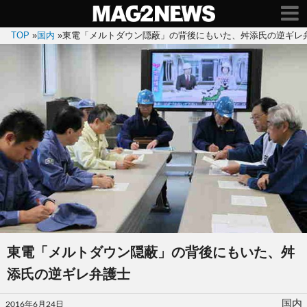
TOP
»
国内
»
東電「メルトダウン隠蔽」の背後にもいた、舛添氏の逆ギレ
東電「メルトダウン隠蔽」の背後にもいた、舛
添氏の逆ギレ弁護士
投
国内
2016年6月24日