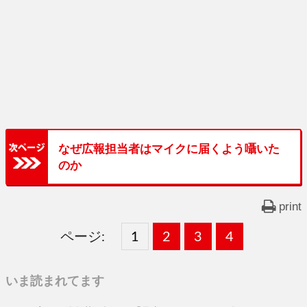
なぜ広報担当者はマイクに届くよう囁いた
のか
print
ページ:
固
1
固
2
,
固
3
,
固
4
,
定
定
定
定
いま読まれてます
ペ
ペ
ペ
ペ