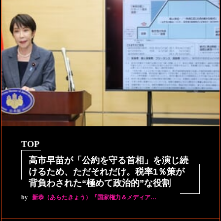
TOP
高市早苗が「公約を守る首相」を演じ続
けるため、ただそれだけ。税率1％策が
背負わされた“極めて政治的”な役割
by
新恭（あらたきょう）『国家権力＆メディア…