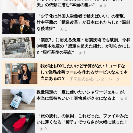
夫」の依頼に潜む“本当の狙い”
★ 2
「少子化は外国人労働者で補えばいい」の衝撃。
竹中平蔵の「構造改革」が日本にもたらした“深刻
な後遺症”
★ 1
「震度7」に耐える免震・耐震技術でも破損。令和
8年熊本地震の「想定を超えた揺れ」が明らかにし
た“現行基準の弱点”
★ 1
我が社もDXしたいけど予算がない！コードな
しで業務改善ツールを作れるサービスなんて本
当にあるの？
[PR]株式会社インターパーク
数量限定の「夏に使いたいシャワージェル」が、
本当に気持ちいい！爽快感がクセになるよ
★ 0
「旅の疲れ」の原因、これだった。ファイルみた
いに薄くなる「椅子」でつらさが大幅に減った！
★ 0