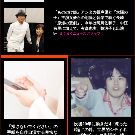
『もののけ姫』アシタカ役声優と『太陽の
子』主演女優らの朗読と音楽で紡ぐ長崎
「原爆の悲劇」。今年は阿川佐和子、中江
有里に加えて、有森也実、魏涼子も出演
by
まぐまぐニュース スタッフ
没後20年に動きだす“凍った
「探さないでください」の
時計”の針。世界的シティポ
手紙を自作自演する卑怯な