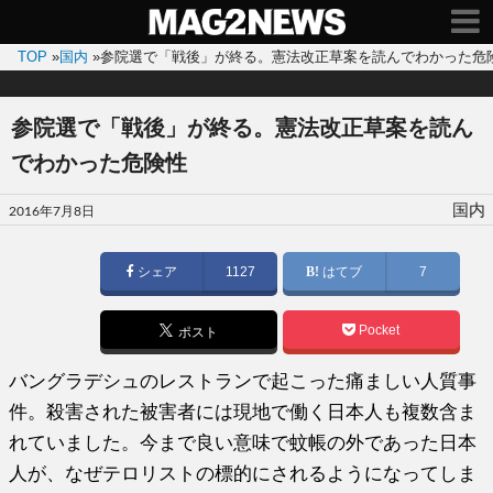
TOP
»
国内
»
参院選で「戦後」が終る。憲法改正草案を読んでわかった危
参院選で「戦後」が終る。憲法改正草案を読ん
でわかった危険性
投
国内
2016年7月8日
稿
日:
シェア
1127
はてブ
7
Pocket
ポスト
バングラデシュのレストランで起こった痛ましい人質事
件。殺害された被害者には現地で働く日本人も複数含ま
れていました。今まで良い意味で蚊帳の外であった日本
人が、なぜテロリストの標的にされるようになってしま