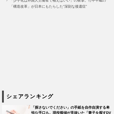
ジ
ジ
ジ
ジ
「少子化は外国人労働者で補えばいい」の衝撃。竹中平蔵の
「構造改革」が日本にもたらした“深刻な後遺症”
シェアランキング
「探さないでください」の手紙を自作自演する卑
怯な手口も。現役探偵が見抜いた「妻子を探すDV