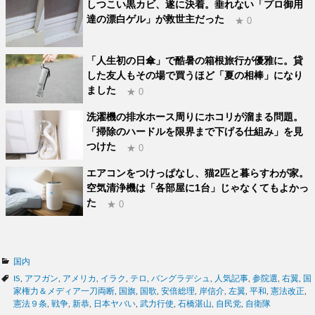
しつこい黒カビ、遂に決着。垂れない「プロ御用
達の漂白ゲル」が救世主だった
★ 0
「人生初の日傘」で酷暑の箱根旅行が優雅に。貸
した友人もその場で買うほど「夏の相棒」になり
ました
★ 0
洗濯機の排水ホース周りにホコリが溜まる問題。
「掃除のハードルを限界まで下げる仕組み」を見
つけた
★ 0
エアコンをつけっぱなし、猫2匹と暮らすわが家。
空気清浄機は「各部屋に1台」じゃなくてもよかっ
た
★ 0
カ
国内
テ
タ
IS
,
アフガン
,
アメリカ
,
イラク
,
テロ
,
バングラデシュ
,
人気記事
,
参院選
,
右翼
,
国
ゴ
グ
家権力＆メディア一刀両断
,
国旗
,
国歌
,
安倍総理
,
岸信介
,
左翼
,
平和
,
憲法改正
,
リ
憲法９条
,
戦争
,
新恭
,
日本ヤバい
,
武力行使
,
石橋湛山
,
自民党
,
自衛隊
ー