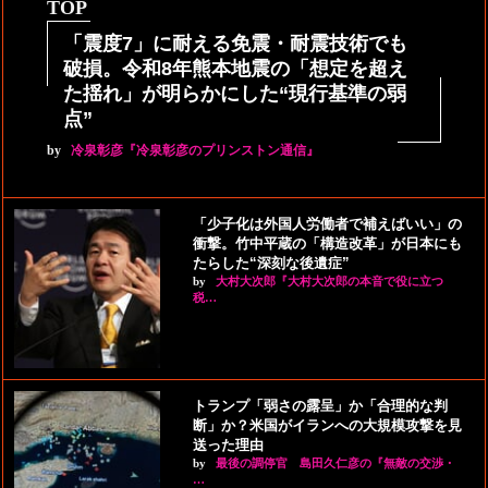
TOP
「震度7」に耐える免震・耐震技術でも
破損。令和8年熊本地震の「想定を超え
た揺れ」が明らかにした“現行基準の弱
点”
by
冷泉彰彦『冷泉彰彦のプリンストン通信』
「少子化は外国人労働者で補えばいい」の
衝撃。竹中平蔵の「構造改革」が日本にも
たらした“深刻な後遺症”
by
大村大次郎『大村大次郎の本音で役に立つ
税…
トランプ「弱さの露呈」か「合理的な判
断」か？米国がイランへの大規模攻撃を見
送った理由
by
最後の調停官 島田久仁彦の『無敵の交渉・
…