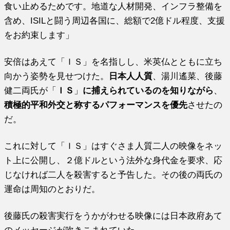
食い止めるためです。地道な人材開発、インフラ整備を
含め、ISILと闘う周辺各国に、総額で2億ドル程度、支援
をお約束します」
安倍はあえて「ＩＳ」を名指しし、米英仏とともに立ち
向かう姿勢を見せつけた。
日本人人質
、湯川遙菜、後藤
健二両氏が「
ＩＳ
」
に捕えられているのを知りながら
、
積極的平和外交と称するパフォーマンスを優先
させたの
だ。
これに対して「ＩＳ」はすぐさま人質二人の映像をネッ
ト上に公開し、２億ドルという法外な身代金を要求、応
じなければ二人を殺害すると予告した。その後の両氏の
運命は周知のとおりだ。
後藤氏の殺害実行をうかがわせる映像には日本政府あて