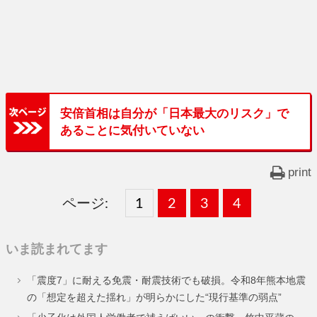
安倍首相は自分が「日本最大のリスク」で
あることに気付いていない
print
ページ:
固
1
固
2
,
固
3
,
固
4
,
定
定
定
定
いま読まれてます
ペ
ペ
ペ
ペ
「震度7」に耐える免震・耐震技術でも破損。令和8年熊本地震
ー
ー
ー
ー
の「想定を超えた揺れ」が明らかにした“現行基準の弱点”