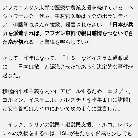
アフガニスタン東部で医療や農業支援を続けている「ペ
シャワール会」代表、中村哲医師は同会のボランティ
ア、伊藤和也さんが拉致、殺害されたさい、「
日本が兵
力を派遣すれば
、
アフガン東部で親日感情をつないでき
た糸が切れる
」と警鐘を鳴らしていた。
そして、昨年になって、「ＩＳ」などイスラム過激派
に、「日本は敵」と認識させたであろう決定的な事件が
起きた。
積極的平和主義を内外にアピールするため、エジプト、
ヨルダン、イスラエル、パレスチナを昨年１月に訪問し
た安倍首相はカイロにおいて次のように宣言した。
「イラク、シリアの難民・避難民支援、トルコ、レバノ
ンへの支援をするのは、ISILがもたらす脅威を少しでも