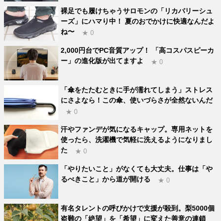
裸足でも履けちゃうサロモンの「リカバリーシュ
ーズ」にハマり中！ 夏のおでかけに快適なんだよ
ね〜
★ 0
2,000円台でPC音質アップ！ 「高コスパスピーカ
ー」の進化版が出てますよ
★ 0
「傘をたたむときに手が濡れてしまう」ストレス
にさよなら！この傘、使いづらさが全然ないんだ
★ 0
汗やファンデが気になるキャップ。専用ネットを
使ったら、洗濯機で気軽に洗えるようになりまし
た
★ 0
「やりたいこと」がなくても大丈夫。仕事は「や
るべきこと」から道が開ける
★ 0
有名タレントの呼びかけで支援が殺到。梨5000個
盗難の「絶望」を「希望」に変えた善意の連鎖