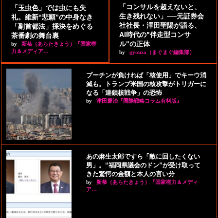
「コンサルを超えないと、
「玉虫色」では虫にも失
生き残れない」──元証券会
礼。維新“悲願”の中身なき
社社長・澤田聖陽が語る、
「副首都法」採決をめぐる
AI時代の"伴走型コンサ
茶番劇の舞台裏
ル"の正体
by
新恭（あらたきょう）『国家権
力＆メディア…
by
gyouza（まぐまぐ編集部）
プーチンが負ければ「核使用」でキーウ消
滅も。トランプ米国の核攻撃がトリガーに
なる「連鎖核戦争」の恐怖
by
津田慶治『国際戦略コラム有料版』
あの麻生太郎ですら「敵に回したくない
男」。“福岡県議会のドン”が受け取って
きた驚愕の金額と本人の言い分
by
新恭（あらたきょう）『国家権力＆メディ
ア…