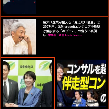
巨大IT企業が抱える「見えない借金」は
250兆円。元Microsoftエンジニア中島聡
が解説する「AIブーム」の危うい裏側
by
中島聡『週刊 Life is beaut…