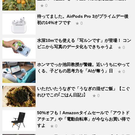
★ 0
待ってました。AirPods Pro 3がプライムデー後
初の14%オフです
★ 0
水深10mでも使える「写ルンです」が登場！ コン
ビニから写真のデータ化もできちゃうよ
★ 0
ホンマでっか池田教授が警鐘。近いうちにやって
くる、子どもの思考力を「AIが奪う」日
★ 0
いただいたうなぎで「うなぎの混ぜご飯」【こぐ
れひでこの｢ごはん日記｣】
★ 0
50%オフも！Amazonタイムセールで「アウトド
アチェア」や「電動自転車」が今ならお買い得で
すよ
★ 0