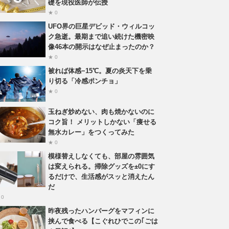
礎を現役医師が伝授
★ 0
UFO界の巨星デビッド・ウィルコッ
ク急逝。最期まで追い続けた機密映
像46本の開示はなぜ止まったのか？
★ 0
被れば体感−15℃。夏の炎天下を乗
り切る「冷感ポンチョ」
★ 0
玉ねぎ炒めない、肉も焼かないのに
コク旨！ メリットしかない「痩せる
無水カレー」をつくってみた
★ 0
模様替えしなくても、部屋の雰囲気
は変えられる。掃除グッズを±0にす
るだけで、生活感がスッと消えたん
だ
 0
昨夜残ったハンバーグをマフィンに
挟んで食べる【こぐれひでこの｢ごは