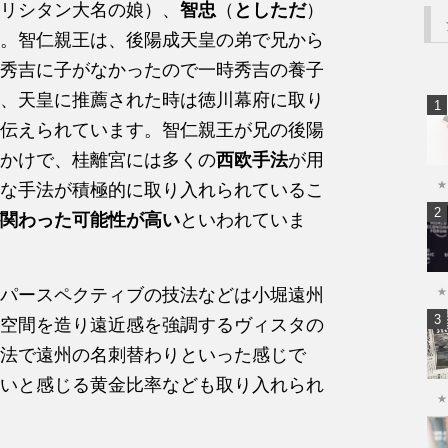
リシタン大名の娘）、
智忠
（
としただ
）
。智仁親王は、後陽成天皇の弟で兄から
秀吉に子がなかったので一時秀吉の養子
、天皇に推薦された時は徳川幕府に取り
伝えられています。智仁親王が兄の後陽
かけで、桂離宮には多くの
西欧手法
が用
★
な手法が積極的に取り入れられているこ
関わった可能性が高い
といわれていま
パースペクティブの技法などは小堀遠州
★
空間を造り遠近感を強調するヴィスタの
法で遠州の名刺替わりといった感じで
いと感じる黄金比率なども取り入れられ
★