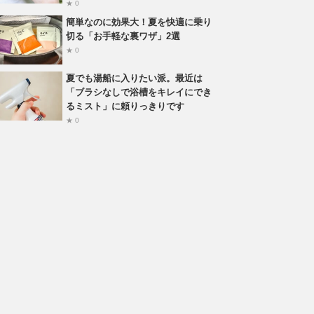
★ 0
簡単なのに効果大！夏を快適に乗り
切る「お手軽な裏ワザ」2選
★ 0
夏でも湯船に入りたい派。最近は
「ブラシなしで浴槽をキレイにでき
るミスト」に頼りっきりです
★ 0