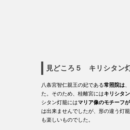
見どころ５ キリシタン
八条宮智仁親王の妃である
常照院は
、
た。そのため、桂離宮には
キリシタン
シタン灯籠には
マリア像のモチーフが
は出来ませんでしたが、形の違う灯籠
も楽しいものでした。