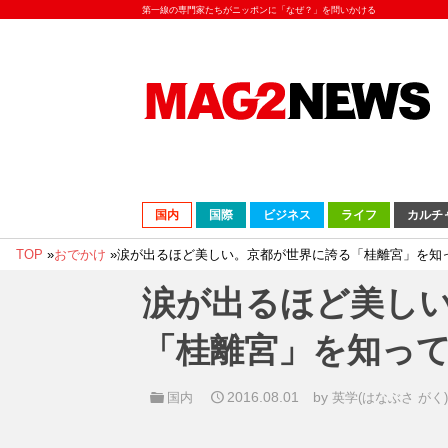
第一線の専門家たちがニッポンに「なぜ？」を問いかける
国内
国際
ビジネス
ライフ
カルチ
TOP
»
おでかけ
»
涙が出るほど美しい。京都が世界に誇る「桂離宮」を知
涙が出るほど美し
「桂離宮」を知っ
2016.08.01
by
国内
英学(はなぶさ が