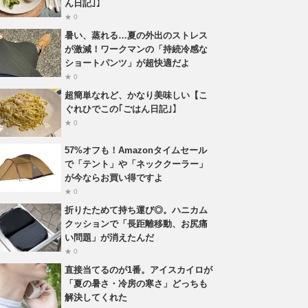
ん日記｣】
★ 0
暑い、蒸れる…夏の外出のストレス
が激減！ワークマンの「持続冷感な
ショートパンツ」が超快適だよ
★ 0
超簡単なれど、かなり美味しい【こ
ぐれひでこの｢ごはん日記｣】
★ 0
57%オフも！Amazonタイムセール
で「テント」や「ネッククーラー」
が今ならお買い得ですよ
★ 0
折りたためて持ち運び◎。ハニカム
クッションで「長距離移動、お尻痛
い問題」が消えたんだ
★ 0
直接当てるのが1番。アイスカイロが
「夏の暑さ・冷房の寒さ」どっちも
解決してくれた