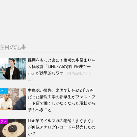
注目の記事
採用をもっと楽に！選考の歩留まりを
大幅改善「LINE×AIの採用管理ツー
ル」が効果的なワケ
（株式会社アイシ
ス）
中島聡が警告。米国で初任給2千万円
ジネス
だった情報工学の新卒生がファストフ
ード店で働くしかなくなった現状から
学ぶべきこと
IT企業でメルマガの老舗「まぐまぐ」
ンタメ
が何故アナログレコードを発売したの
か？