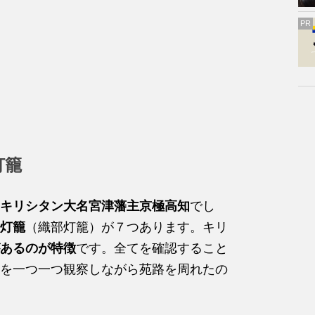
PR
灯籠
キリシタン大名宮津藩主京極高知
でし
灯籠
（織部灯籠）が７つあります。キリ
あるのが特徴
です。全てを確認すること
を一つ一つ観察しながら苑路を周れたの