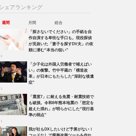
シェアランキング
週間
月間
総合
「探さないでください」の手紙を自
作自演する卑怯な手口も。現役探偵
が見抜いた「妻子を探すDV夫」の依
頼に潜む“本当の狙い”
 2
「少子化は外国人労働者で補えばい
い」の衝撃。竹中平蔵の「構造改
革」が日本にもたらした“深刻な後遺
症”
 1
「震度7」に耐える免震・耐震技術で
も破損。令和8年熊本地震の「想定を
超えた揺れ」が明らかにした“現行基
準の弱点”
 1
我が社もDXしたいけど予算がない！
コードなしで業務改善ツールを作れ