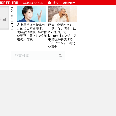
ま
ぐ
ま
ぐ
ニ
高市早苗は支持率の
巨大IT企業が抱える
ュ
ために日本を壊す。
「見えない借金」は
ー
食料品消費税1%の甘
250兆円。元
い誘惑に隠された2年
Microsoftエンジニア
後の大増税
中島聡が解説する
「AIブーム」の危う
い裏側