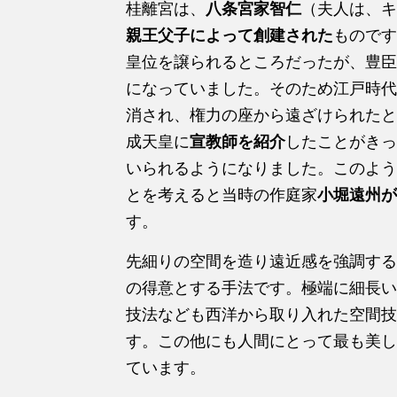
桂離宮は、
八条宮家智仁
（夫人は、キ
親王父子によって創建された
ものです
皇位を譲られるところだったが、豊臣
になっていました。そのため江戸時代
消され、権力の座から遠ざけられたと
成天皇に
宣教師を紹介
したことがきっ
いられるようになりました。このよう
とを考えると当時の作庭家
小堀遠州が
す。
先細りの空間を造り遠近感を強調する
の得意とする手法です。極端に細長い
技法なども西洋から取り入れた空間技
す。この他にも人間にとって最も美し
ています。