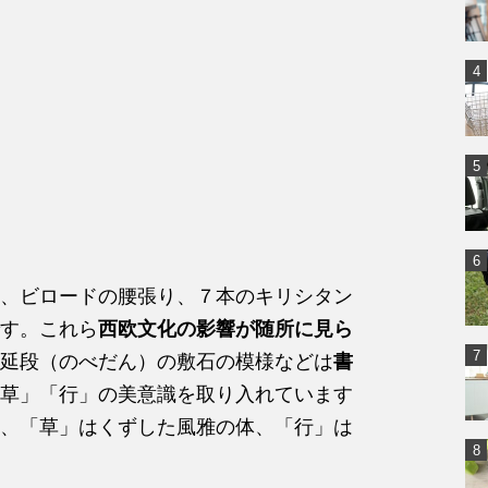
、ビロードの腰張り、７本のキリシタン
す。これら
西欧文化の影響が随所に見ら
延段（のべだん）の敷石の模様などは
書
草」「行」の美意識を取り入れています
、「草」はくずした風雅の体、「行」は