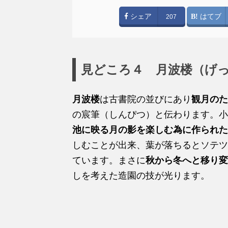
シェア
はてブ
207
見どころ４ 月波楼（げ
月波楼
は古書院の並びにあり
観月のた
の宸筆（しんぴつ）と伝わります。小
池に映る月の影を楽しむ為に作られた
しむことが出来、葉が落ちるとソテツ
ています。まさに
秋から冬へと移り変
しを考えた造園の技が光ります。