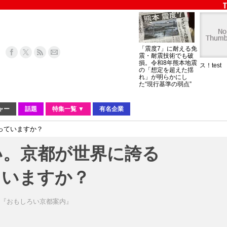
「震度7」に耐える免
震・耐震技術でも破
損。令和8年熊本地震
ス！test
の「想定を超えた揺
れ」が明らかにし
た“現行基準の弱点”
ャー
話題
特集一覧 ▼
有名企業
っていますか？
い。京都が世界に誇る
ていますか？
く)『おもしろい京都案内』