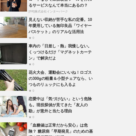
るサービスなんて本当にあるの？
[PR]株式会社インターパーク
見えない収納が苦手な私の定番。10
年愛用している無印良品「ワイヤー
バスケット」のリアルな活用法
★ 0
車内の「日差し・熱」我慢しない。
くっつけるだけ「マグネットカーテ
ン」で解決だよ
★ 0
花火大会、運動会にいいね！ロゴス
の300gの軽量＆小型チェアなら、い
つものリュックにも入るよ
★ 0
恋愛中は「気づけない」という危険
も。現役探偵が見てきた「友人の
勘」が意外と当たる理由
★ 0
「血糖値は正常だから安心」は危
険？ 糖尿病「早期発見」のための基