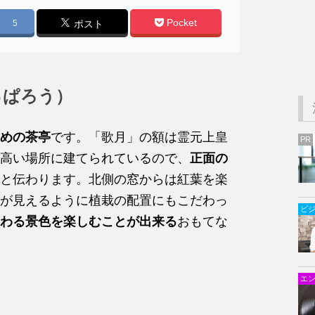
Pocket
5
ポスト
っぱろう）
めの茶亭
です。「歌月」の額は霊元上皇
PR
高い場所に建てられているので、
正面の
と伝わります。北側の窓からは紅葉を楽
が見えるように植栽の配置にもこだわっ
ビ
わる景色を楽しむことが出来る
おもてな
エ