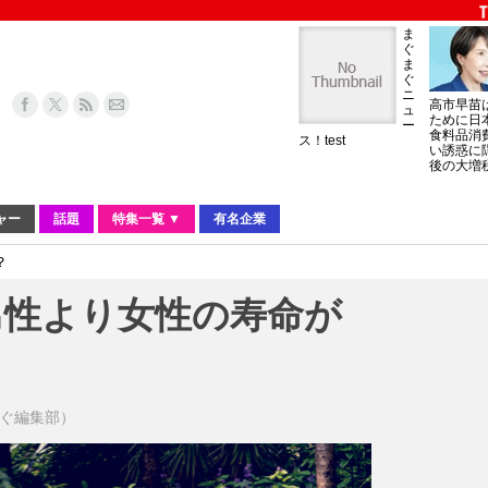
ま
ぐ
ま
ぐ
ニ
高市早苗
ュ
ために日
ー
食料品消
ス！test
い誘惑に
後の大増
ャー
話題
特集一覧 ▼
有名企業
？
男性より女性の寿命が
？
ぐまぐ編集部）