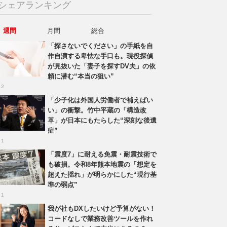
シェアランキング
週間
月間
総合
「探さないでください」の手紙を自
作自演する卑怯な手口も。現役探偵
が見抜いた「妻子を探すDV夫」の依
頼に潜む“本当の狙い”
 2
「少子化は外国人労働者で補えばい
い」の衝撃。竹中平蔵の「構造改
革」が日本にもたらした“深刻な後遺
症”
 1
「震度7」に耐える免震・耐震技術で
も破損。令和8年熊本地震の「想定を
超えた揺れ」が明らかにした“現行基
準の弱点”
 1
我が社もDXしたいけど予算がない！
コードなしで業務改善ツールを作れ