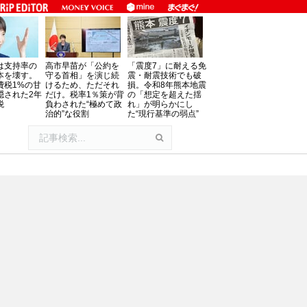
は支持率の
高市早苗が「公約を
「震度7」に耐える免
本を壊す。
守る首相」を演じ続
震・耐震技術でも破
費税1%の甘
けるため、ただそれ
損。令和8年熊本地震
隠された2年
だけ。税率1％策が背
の「想定を超えた揺
税
負わされた“極めて政
れ」が明らかにし
治的”な役割
た“現行基準の弱点”