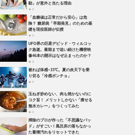
勘」が意外と当たる理由
★ 0
「血糖値は正常だから安心」は危
険？ 糖尿病「早期発見」のための基
礎を現役医師が伝授
★ 0
UFO界の巨星デビッド・ウィルコッ
ク急逝。最期まで追い続けた機密映
像46本の開示はなぜ止まったのか？
★ 0
被れば体感−15℃。夏の炎天下を乗
り切る「冷感ポンチョ」
★ 0
玉ねぎ炒めない、肉も焼かないのに
コク旨！ メリットしかない「痩せる
無水カレー」をつくってみた
★ 0
掃除のプロが作った「不思議なパッ
ド」がすごい！風呂床の落ちなかっ
た蓄積汚れをリセットできた