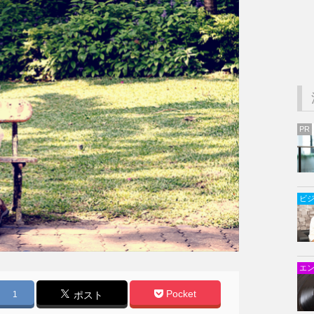
PR
ビ
エ
Pocket
1
ポスト