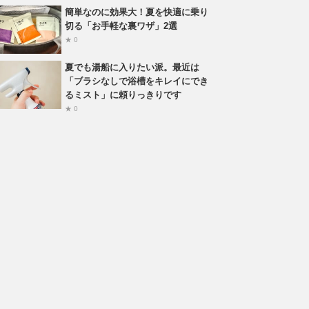
簡単なのに効果大！夏を快適に乗り
切る「お手軽な裏ワザ」2選
★ 0
夏でも湯船に入りたい派。最近は
「ブラシなしで浴槽をキレイにでき
るミスト」に頼りっきりです
★ 0