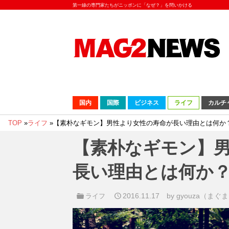
第一線の専門家たちがニッポンに「なぜ？」を問いかける
国内
国際
ビジネス
ライフ
カルチ
TOP
»
ライフ
»
【素朴なギモン】男性より女性の寿命が長い理由とは何か
【素朴なギモン】
長い理由とは何か
2016.11.17
by gyouza（ま
ライフ