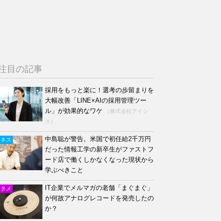
注目の記事
採用をもっと楽に！選考の歩留まりを
大幅改善「LINE×AIの採用管理ツー
ル」が効果的なワケ
（株式会社アイシ
ス）
中島聡が警告。米国で初任給2千万円
ジネス
だった情報工学の新卒生がファストフ
ード店で働くしかなくなった現状から
学ぶべきこと
IT企業でメルマガの老舗「まぐまぐ」
ンタメ
が何故アナログレコードを発売したの
か？