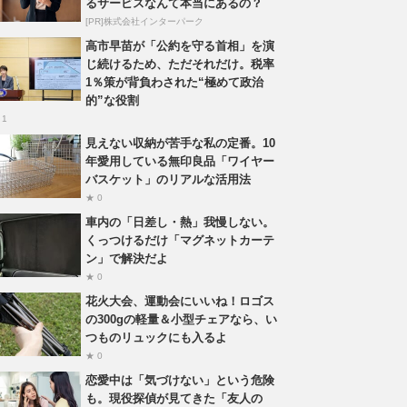
るサービスなんて本当にあるの？
[PR]株式会社インターパーク
高市早苗が「公約を守る首相」を演
じ続けるため、ただそれだけ。税率
1％策が背負わされた“極めて政治
的”な役割
 1
見えない収納が苦手な私の定番。10
年愛用している無印良品「ワイヤー
バスケット」のリアルな活用法
★ 0
車内の「日差し・熱」我慢しない。
くっつけるだけ「マグネットカーテ
ン」で解決だよ
★ 0
花火大会、運動会にいいね！ロゴス
の300gの軽量＆小型チェアなら、い
つものリュックにも入るよ
★ 0
恋愛中は「気づけない」という危険
も。現役探偵が見てきた「友人の