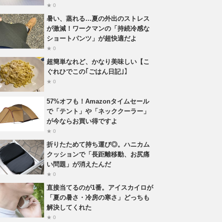
★ 0
暑い、蒸れる…夏の外出のストレス
が激減！ワークマンの「持続冷感な
ショートパンツ」が超快適だよ
★ 0
超簡単なれど、かなり美味しい【こ
ぐれひでこの｢ごはん日記｣】
★ 0
57%オフも！Amazonタイムセール
で「テント」や「ネッククーラー」
が今ならお買い得ですよ
★ 0
折りたためて持ち運び◎。ハニカム
クッションで「長距離移動、お尻痛
い問題」が消えたんだ
★ 0
直接当てるのが1番。アイスカイロが
「夏の暑さ・冷房の寒さ」どっちも
解決してくれた
★ 0