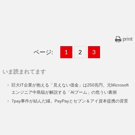
print
ページ:
固
1
固
2
,
固
3
,
定
定
定
いま読まれてます
ペ
ペ
ペ
巨大IT企業が抱える「見えない借金」は250兆円。元Microsoft
ー
ー
ー
エンジニア中島聡が解説する「AIブーム」の危うい裏側
ジ
ジ
ジ
7pay事件が結んだ縁。PayPayとセブン＆アイ資本提携の背景