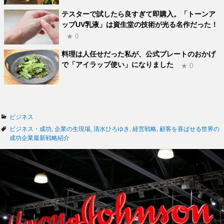
テスターで試したら良すぎて即購入。「トーンア
ップUV乳液」は資生堂の技術が光る名作だった！
★ 0
料理は人任せだった私が、公式プレートのおかげ
で「アイラップ使い」になりました
★ 0
カ
ビジネス
テ
タ
ビジネス・成功
,
企業の生現場
,
清水ひろゆき
,
経営戦略
,
顧客を喜ばせる世界の
ゴ
グ
成功企業最新戦略紹介
リ
ー