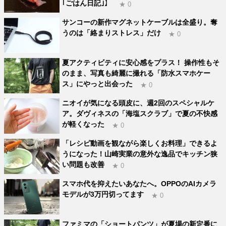
｢ごはん日記｣】
★ 0
サンコーの新作マグネットケーブルは全盛り。奪
うのは「絡まりストレス」だけ
★ 0
夏アクティビティに安心感をプラス！ 操作性もそ
のまま、写真も綺麗に撮れる「防水スマホケー
ス」にやっと出会った
★ 0
ニオイが気になる頭皮に、週2回のスペシャルケ
ア。ダヴィネスの「海塩スクラブ」で夏の不快感
が軽くなった
★ 0
「レシピ動画を観ながら楽しくお料理」できるよ
うになった！山崎実業の意外な逸品でキッチン狭
い問題も改善
★ 0
スマホ代を抑えたいあなたへ。OPPOのAIカメラ
モデルが3万円切ってます
★ 0
ファミマの「ショートパンツ」が夏場の新定番に