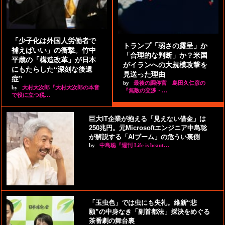
「少子化は外国人労働者で
トランプ「弱さの露呈」か
補えばいい」の衝撃。竹中
「合理的な判断」か？米国
平蔵の「構造改革」が日本
がイランへの大規模攻撃を
にもたらした“深刻な後遺
見送った理由
症”
by
最後の調停官 島田久仁彦の
by
大村大次郎『大村大次郎の本音
『無敵の交渉・…
で役に立つ税…
巨大IT企業が抱える「見えない借金」は
250兆円。元Microsoftエンジニア中島聡
が解説する「AIブーム」の危うい裏側
by
中島聡『週刊 Life is beaut…
「玉虫色」では虫にも失礼。維新“悲
願”の中身なき「副首都法」採決をめぐる
茶番劇の舞台裏