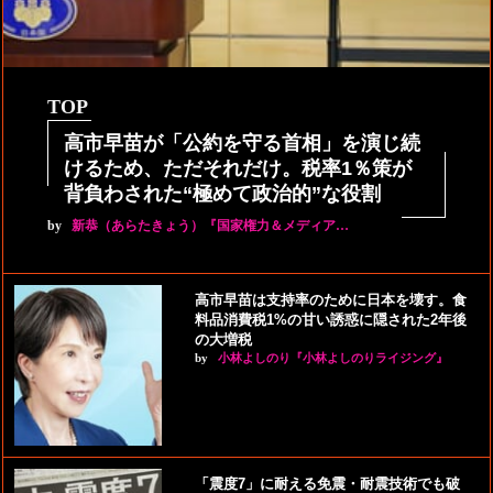
TOP
高市早苗が「公約を守る首相」を演じ続
けるため、ただそれだけ。税率1％策が
背負わされた“極めて政治的”な役割
by
新恭（あらたきょう）『国家権力＆メディア…
高市早苗は支持率のために日本を壊す。食
料品消費税1%の甘い誘惑に隠された2年後
の大増税
by
小林よしのり『小林よしのりライジング』
「震度7」に耐える免震・耐震技術でも破