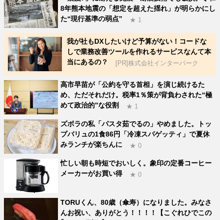
8年熊本地震の「想定を超えた揺れ」が明らかにし
た“現行基準の弱点”
★ 1
我が社もDXしたいけど予算がない！コードな
しで業務改善ツールを作れるサービスなんて本
当にあるの？
[PR]株式会社インターパーク
高市早苗が「公約を守る首相」を演じ続けるた
め、ただそれだけ。税率1％策が背負わされた“極
めて政治的”な役割
★ 1
ズボラの私「パスタ茹でるの」やめました。トッ
プバリュの1食86円「冷凍スパゲッティ」で夏休
みランチが楽ちんに
★ 0
忙しい朝も時短でおいしく。象印の定番コーヒー
メーカーがお買い得
★ 0
TORUくん、80歳（傘寿）になりました。みなさ
んお祝い、ありがとう！！！！【こぐれひでこの