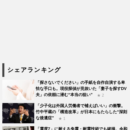
シェアランキング
「探さないでください」の手紙を自作自演する卑
怯な手口も。現役探偵が見抜いた「妻子を探すDV
夫」の依頼に潜む“本当の狙い”
★ 2
「少子化は外国人労働者で補えばいい」の衝撃。
竹中平蔵の「構造改革」が日本にもたらした“深刻
な後遺症”
★ 1
「震度7」に耐える免震・耐震技術でも破損。令和