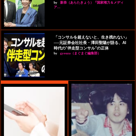
by
新恭（あらたきょう）『国家権力＆メディ
ア…
「コンサルを超えないと、生き残れない」
──元証券会社社長・澤田聖陽が語る、AI
時代の"伴走型コンサル"の正体
by
gyouza（まぐまぐ編集部）