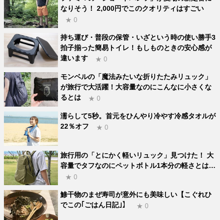
なりそう！ 2,000円でこのクオリティはすごい
★ 0
持ち運び・普段の保管・いざという時の使い勝手3
拍子揃った簡易トイレ！もしものときの安心感が
違います
★ 0
モンベルの「魔法みたいな折りたたみリュック」
が旅行で大活躍！大容量なのにこんなに小さくな
るとは
★ 0
濡らして5秒。首元をひんやり冷やす冷感タオルが
22％オフ
★ 0
旅行用の「とにかく軽いリュック」見つけた！ 大
容量でタフなのにペットボトル1本分の軽さとは…
★ 0
鯵干物のまぜ寿司が意外にも美味しい【こぐれひ
でこの｢ごはん日記｣】
★ 0