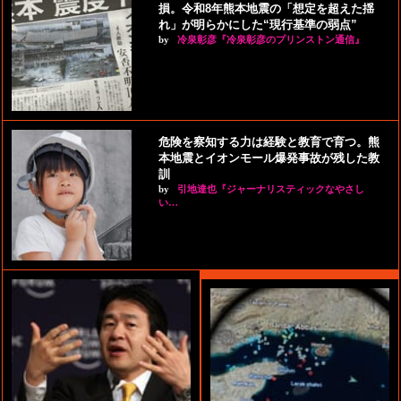
損。令和8年熊本地震の「想定を超えた揺
れ」が明らかにした“現行基準の弱点”
by
冷泉彰彦『冷泉彰彦のプリンストン通信』
危険を察知する力は経験と教育で育つ。熊
本地震とイオンモール爆発事故が残した教
訓
by
引地達也『ジャーナリスティックなやさし
い…