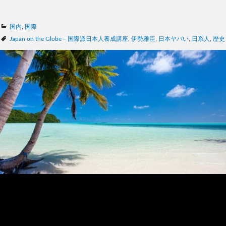
カ
国内
,
国際
テ
タ
Japan on the Globe－国際派日本人養成講座
,
伊勢雅臣
,
日本ヤバい
,
日系人
,
歴史
ゴ
グ
リ
ー