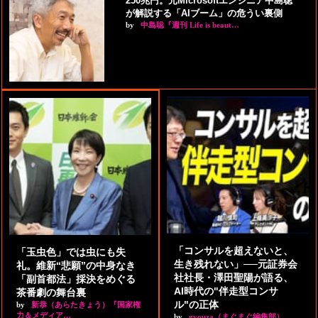
250兆円。元Microsoftエンジニア中島聡
が解説する「AIブーム」の危うい裏側
by
中島聡『週刊 Life is beaut…
「コンサルを超えないと、
「玉虫色」では虫にも失
生き残れない」──元証券会
礼。維新“悲願”の中身なき
社社長・澤田聖陽が語る、
「副首都法」採決をめぐる
AI時代の"伴走型コンサ
茶番劇の舞台裏
ル"の正体
by
新恭（あらたきょう）『国家権
力＆メディア…
by
gyouza（まぐまぐ編集部）