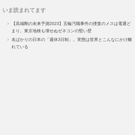
定
定
定
定
定
いま読まれてます
ペ
ペ
ペ
ペ
ペ
【高城剛の未来予測2023】五輪汚職事件の捜査のメスは電通ど
ー
ー
ー
ー
ー
まり。東京地検も壊せぬゼネコンの堅い壁
ジ
ジ
ジ
ジ
ジ
名ばかりの日本の「週休3日制」。実態は世界とこんなにかけ離
れている