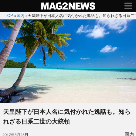
TOP
»
国内
»
天皇陛下が日本人名に気付かれた逸話も。知られざる日系二
天皇陛下が日本人名に気付かれた逸話も。知ら
れざる日系二世の大統領
投
国内
2017年5月23日