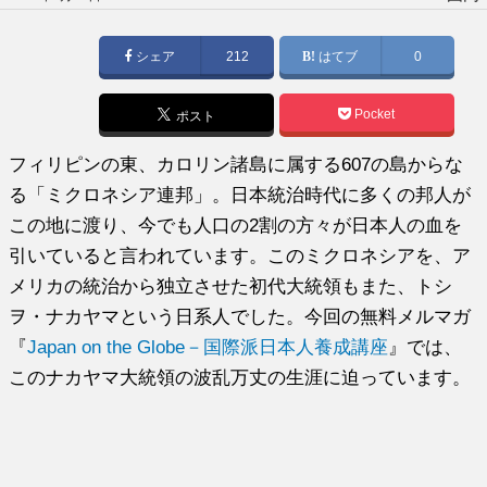
稿
日:
シェア
212
はてブ
0
Pocket
ポスト
フィリピンの東、カロリン諸島に属する607の島からな
る「ミクロネシア連邦」。日本統治時代に多くの邦人が
この地に渡り、今でも人口の2割の方々が日本人の血を
引いていると言われています。このミクロネシアを、ア
メリカの統治から独立させた初代大統領もまた、トシ
ヲ・ナカヤマという日系人でした。今回の無料メルマガ
『
Japan on the Globe－国際派日本人養成講座
』では、
このナカヤマ大統領の波乱万丈の生涯に迫っています。