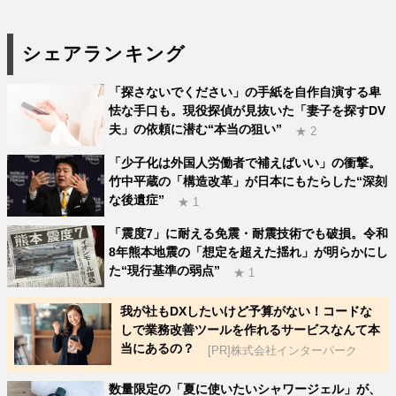
シェアランキング
「探さないでください」の手紙を自作自演する卑
怯な手口も。現役探偵が見抜いた「妻子を探すDV
夫」の依頼に潜む“本当の狙い”
★ 2
「少子化は外国人労働者で補えばいい」の衝撃。
竹中平蔵の「構造改革」が日本にもたらした“深刻
な後遺症”
★ 1
「震度7」に耐える免震・耐震技術でも破損。令和
8年熊本地震の「想定を超えた揺れ」が明らかにし
た“現行基準の弱点”
★ 1
我が社もDXしたいけど予算がない！コードな
しで業務改善ツールを作れるサービスなんて本
当にあるの？
[PR]株式会社インターパーク
数量限定の「夏に使いたいシャワージェル」が、