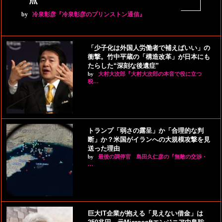
点”
by
冷泉彰彦『冷泉彰彦のプリンストン通信』
「少子化は外国人労働者で補えばいい」の
衝撃。竹中平蔵の「構造改革」が日本にも
たらした“深刻な後遺症”
by
大村大次郎『大村大次郎の本音で役に立つ
税…
トランプ「弱さの露呈」か「合理的な判
断」か？米国がイランへの大規模攻撃を見
送った理由
by
最後の調停官 島田久仁彦の『無敵の交渉・
…
巨大IT企業が抱える「見えない借金」は