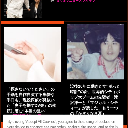
by
まぐまぐニュース スタッフ
没後20年に動きだす“凍った
「探さないでください」の
時計”の針。世界的シティポ
手紙を自作自演する卑怯な
ップ大ブームの先駆者・滝
手口も。現役探偵が見抜い
沢洋一と「マジカル・シテ
た「妻子を探すDV夫」の依
ィー」が残した、もう一つ
頼に潜む“本当の狙い”
の『かぎりなき夏』
by
阿部泰尚『伝説の探偵』
by
都鳥 流星
By clicking “Accept All Cookies”, you agree to the storing of cookies on
your device to enhance site navigation, analyze site usage, and assist in