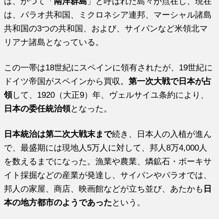
は、かつて「
南洋群島
」と呼ばれた島々が点在し、現在
は、パラオ共和国、ミクロネシア連邦、マーシャル諸島
共和国の3つの共和国、および、サイパンなど米領北マ
リアナ諸島となっている。
この一帯は18世紀にスペインに領有されたが、19世紀に
ドイツ帝国がスペインから買収。
第一次大戦で日本が占
領
して、1920（大正9）年、ヴェルサイユ条約により、
日本の委任統治領
となった。
日本統治は第二次大戦末まで
続き、日本人の入植が進ん
で、最盛期には現地人5万人に対して、邦人8万4,000人
を数えるまでになった。漁業や農業、燐鉱石・ボーキサ
イト採掘などの産業が発達し、サイパンやパラオでは、
邦人の家屋、商店、映画館などが立ち並び、あたかも
日
本の地方都市のようであった
という。