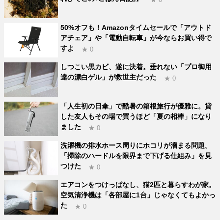
50%オフも！Amazonタイムセールで「アウトド
アチェア」や「電動自転車」が今ならお買い得で
すよ
★ 0
しつこい黒カビ、遂に決着。垂れない「プロ御用
達の漂白ゲル」が救世主だった
★ 0
「人生初の日傘」で酷暑の箱根旅行が優雅に。貸
した友人もその場で買うほど「夏の相棒」になり
ました
★ 0
洗濯機の排水ホース周りにホコリが溜まる問題。
「掃除のハードルを限界まで下げる仕組み」を見
つけた
★ 0
エアコンをつけっぱなし、猫2匹と暮らすわが家。
空気清浄機は「各部屋に1台」じゃなくてもよかっ
た
★ 0