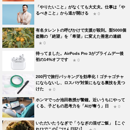
「やりたいこと」がなくても大丈夫。仕事は「や
るべきこと」から道が開ける
★ 0
有名タレントの呼びかけで支援が殺到。梨5000個
盗難の「絶望」を「希望」に変えた善意の連鎖
★ 0
待ってました。AirPods Pro 3がプライムデー後
初の14%オフです
★ 0
200円で旅行パッキングを効率化！ゴチャゴチャ
にならないし、ロスバゲ対策にもなる裏技を見つ
けた
★ 0
ホンマでっか池田教授が警鐘。近いうちにやって
くる、子どもの思考力を「AIが奪う」日
★ 0
いただいたうなぎで「うなぎの混ぜご飯」【こぐ
れひでこの｢ごはん日記｣】
★ 0