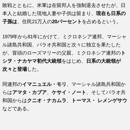
敗戦とともに、米軍は在留邦人を強制退去させたが、日
本人と結婚した現地人妻や子供は留まり、
現在も日系の
子孫は
、住民21万人の
20パーセント
を占めるという。
1979年から81年にかけて、ミクロネシア連邦、マーシャ
ル諸島共和国、パラオ共和国と次々に独立を果たした
が、冒頭のローズマリーの父親、ミクロネシア連邦の
ト
シヲ・ナカヤマ初代大統領
をはじめ、
日系の大統領が
次々と登場
した。
同連邦の
イマニュエル・モリ
、マーシャル諸島共和国か
らは
アマタ・カブア
、
ケサイ・ノート
、そしてパラオ共
和国からは
クニオ・ナカムラ
、
トーマス・ レメンゲサウ
などである。