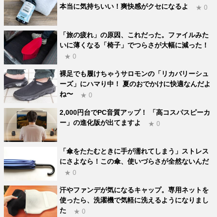
本当に気持ちいい！爽快感がクセになるよ
★ 0
「旅の疲れ」の原因、これだった。ファイルみた
いに薄くなる「椅子」でつらさが大幅に減った！
★ 0
裸足でも履けちゃうサロモンの「リカバリーシュ
ーズ」にハマり中！ 夏のおでかけに快適なんだよ
ね〜
★ 0
2,000円台でPC音質アップ！ 「高コスパスピーカ
ー」の進化版が出てますよ
★ 0
「傘をたたむときに手が濡れてしまう」ストレス
にさよなら！この傘、使いづらさが全然ないんだ
★ 0
汗やファンデが気になるキャップ。専用ネットを
使ったら、洗濯機で気軽に洗えるようになりまし
た
★ 0