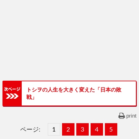
トシヲの人生を大きく変えた「日本の敗
戦」
print
ページ:
固
1
固
2
,
固
3
,
固
4
,
固
5
,