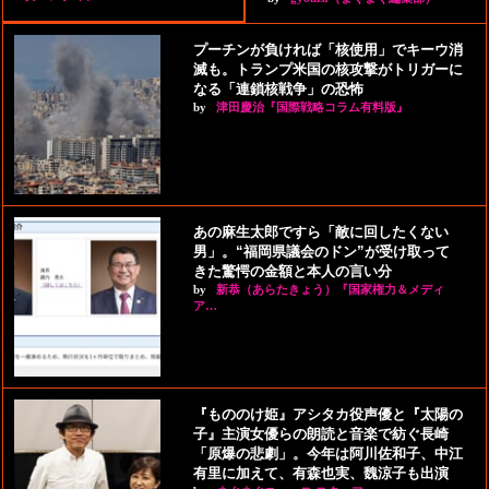
プーチンが負ければ「核使用」でキーウ消
滅も。トランプ米国の核攻撃がトリガーに
なる「連鎖核戦争」の恐怖
by
津田慶治『国際戦略コラム有料版』
あの麻生太郎ですら「敵に回したくない
男」。“福岡県議会のドン”が受け取って
きた驚愕の金額と本人の言い分
by
新恭（あらたきょう）『国家権力＆メディ
ア…
『もののけ姫』アシタカ役声優と『太陽の
子』主演女優らの朗読と音楽で紡ぐ長崎
「原爆の悲劇」。今年は阿川佐和子、中江
有里に加えて、有森也実、魏涼子も出演