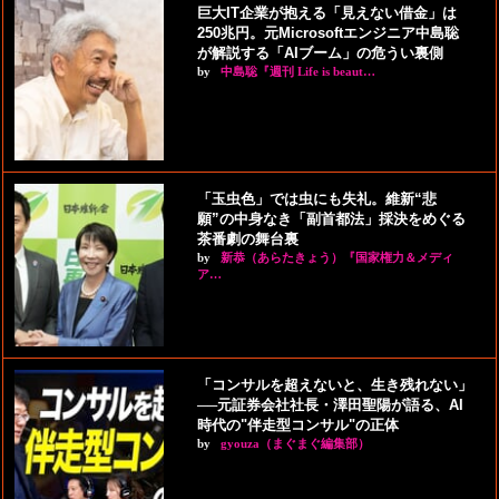
巨大IT企業が抱える「見えない借金」は
250兆円。元Microsoftエンジニア中島聡
が解説する「AIブーム」の危うい裏側
by
中島聡『週刊 Life is beaut…
「玉虫色」では虫にも失礼。維新“悲
願”の中身なき「副首都法」採決をめぐる
茶番劇の舞台裏
by
新恭（あらたきょう）『国家権力＆メディ
ア…
「コンサルを超えないと、生き残れない」
──元証券会社社長・澤田聖陽が語る、AI
時代の"伴走型コンサル"の正体
by
gyouza（まぐまぐ編集部）