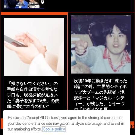
没後20年に動きだす“凍った
「探さないでください」の
時計”の針。世界的シティポ
手紙を自作自演する卑怯な
ップ大ブームの先駆者・滝
手口も。現役探偵が見抜い
沢洋一と「マジカル・シテ
た「妻子を探すDV夫」の依
ィー」が残した、もう一つ
頼に潜む“本当の狙い”
の『かぎりなき夏』
by
阿部泰尚『伝説の探偵』
by
都鳥 流星
By clicking “Accept All Cookies”, you agree to the storing of cookies on
your device to enhance site navigation, analyze site usage, and assist in
MAG2 NEWS HEADLINE
our marketing efforts.
Coolie policy