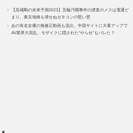
ペ
ペ
【高城剛の未来予測2023】五輪汚職事件の捜査のメスは電通ど
ー
ー
まり。東京地検も壊せぬゼネコンの堅い壁
ジ
ジ
あの有名女優の無修正動画も流出。中国サイトに大量アップで
AV業界大混乱、モザイクに隠された“やらせ”もバレた？