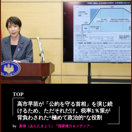
TOP
高市早苗が「公約を守る首相」を演じ続
けるため、ただそれだけ。税率1％策が
背負わされた“極めて政治的”な役割
by
新恭（あらたきょう）『国家権力＆メディア…