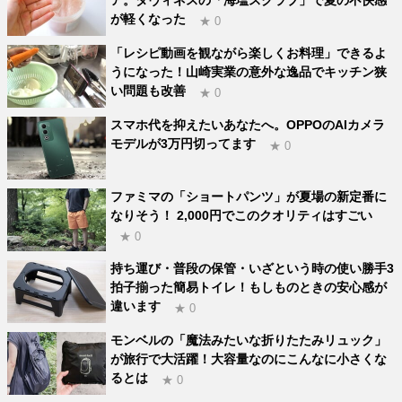
ア。ダヴィネスの「海塩スクラブ」で夏の不快感
が軽くなった
★ 0
「レシピ動画を観ながら楽しくお料理」できるよ
うになった！山崎実業の意外な逸品でキッチン狭
い問題も改善
★ 0
スマホ代を抑えたいあなたへ。OPPOのAIカメラ
モデルが3万円切ってます
★ 0
ファミマの「ショートパンツ」が夏場の新定番に
なりそう！ 2,000円でこのクオリティはすごい
★ 0
持ち運び・普段の保管・いざという時の使い勝手3
拍子揃った簡易トイレ！もしものときの安心感が
違います
★ 0
モンベルの「魔法みたいな折りたたみリュック」
が旅行で大活躍！大容量なのにこんなに小さくな
るとは
★ 0