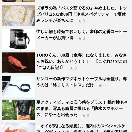
ズボラの私「パスタ茹でるの」やめました。トッ
プバリュの1食86円「冷凍スパゲッティ」で夏休
みランチが楽ちんに
★ 0
忙しい朝も時短でおいしく。象印の定番コーヒー
メーカーがお買い得
★ 0
TORUくん、80歳（傘寿）になりました。みなさ
んお祝い、ありがとう！！！！【こぐれひでこの
｢ごはん日記｣】
★ 0
サンコーの新作マグネットケーブルは全盛り。奪
うのは「絡まりストレス」だけ
★ 0
夏アクティビティに安心感をプラス！ 操作性もそ
のまま、写真も綺麗に撮れる「防水スマホケー
ス」にやっと出会った
★ 0
ニオイが気になる頭皮に、週2回のスペシャルケ