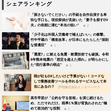
シェアランキング
「探さないでください」の手紙を自作自演する卑
怯な手口も。現役探偵が見抜いた「妻子を探すDV
夫」の依頼に潜む“本当の狙い”
★ 2
「少子化は外国人労働者で補えばいい」の衝撃。
竹中平蔵の「構造改革」が日本にもたらした“深刻
な後遺症”
★ 1
「震度7」に耐える免震・耐震技術でも破損。令和
8年熊本地震の「想定を超えた揺れ」が明らかにし
た“現行基準の弱点”
★ 1
我が社もDXしたいけど予算がない！コードな
しで業務改善ツールを作れるサービスなんて本
当にあるの？
[PR]株式会社インターパーク
高市早苗が「公約を守る首相」を演じ続けるた
め、ただそれだけ。税率1％策が背負わされた“極
めて政治的”な役割
★ 1