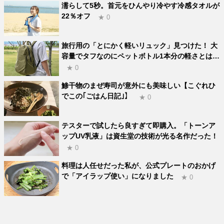
濡らして5秒。首元をひんやり冷やす冷感タオルが
22％オフ
★ 0
旅行用の「とにかく軽いリュック」見つけた！ 大
容量でタフなのにペットボトル1本分の軽さとは…
★ 0
鯵干物のまぜ寿司が意外にも美味しい【こぐれひ
でこの｢ごはん日記｣】
★ 0
テスターで試したら良すぎて即購入。「トーンア
ップUV乳液」は資生堂の技術が光る名作だった！
★ 0
料理は人任せだった私が、公式プレートのおかげ
で「アイラップ使い」になりました
★ 0