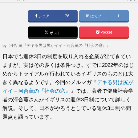
稿
日:
シェア
76
はてブ
1
Pocket
ポスト
by
河合 薫『デキる男は尻がイイ－河合薫の『社会の窓』』
日本でも週休3日の制度を取り入れる企業が出てきてい
ますが、実はその多くは条件つき。すでに2022年のはじ
めからトライアルが行われているイギリスのものとは大
きく異なるようです。今回のメルマガ『
デキる男は尻が
イイ－河合薫の『社会の窓』
』では、著者で健康社会学
者の河合薫さんがイギリスの週休3日制について詳しく
解説。そして、日本がやろうとしている週休3日制の問
題点も語っています。