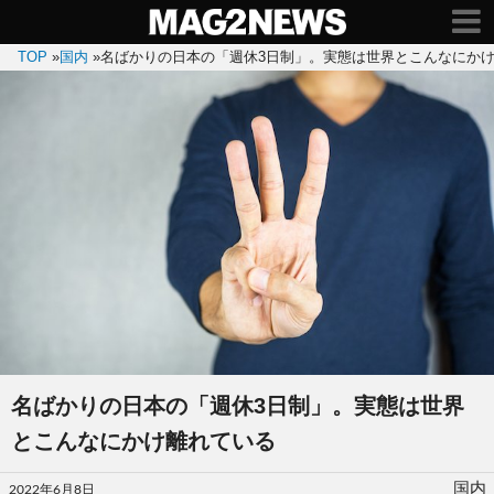
TOP
»
国内
»
名ばかりの日本の「週休3日制」。実態は世界とこんなにか
名ばかりの日本の「週休3日制」。実態は世界
とこんなにかけ離れている
投
国内
2022年6月8日