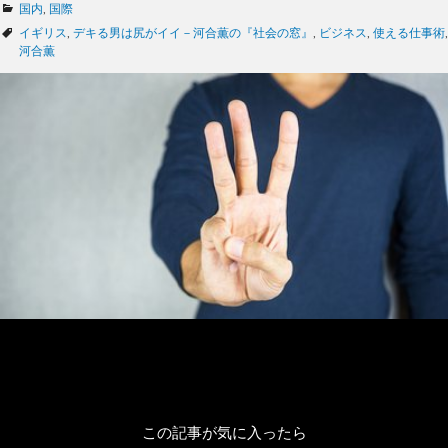
カ
国内
,
国際
テ
タ
イギリス
,
デキる男は尻がイイ－河合薫の『社会の窓』
,
ビジネス
,
使える仕事術
,
ゴ
グ
河合薫
リ
ー
この記事が気に入ったら