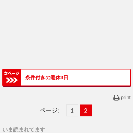
条件付きの週休3日
print
ページ:
固
1
固
2
,
定
定
いま読まれてます