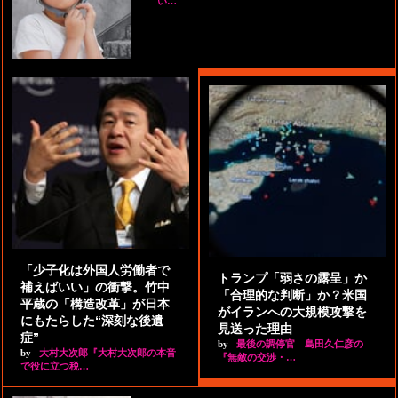
い…
「少子化は外国人労働者で
トランプ「弱さの露呈」か
補えばいい」の衝撃。竹中
「合理的な判断」か？米国
平蔵の「構造改革」が日本
がイランへの大規模攻撃を
にもたらした“深刻な後遺
見送った理由
症”
by
最後の調停官 島田久仁彦の
by
大村大次郎『大村大次郎の本音
『無敵の交渉・…
で役に立つ税…