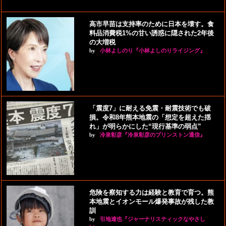
高市早苗は支持率のために日本を壊す。食
料品消費税1%の甘い誘惑に隠された2年後
の大増税
by
小林よしのり『小林よしのりライジング』
「震度7」に耐える免震・耐震技術でも破
損。令和8年熊本地震の「想定を超えた揺
れ」が明らかにした“現行基準の弱点”
by
冷泉彰彦『冷泉彰彦のプリンストン通信』
危険を察知する力は経験と教育で育つ。熊
本地震とイオンモール爆発事故が残した教
訓
by
引地達也『ジャーナリスティックなやさし