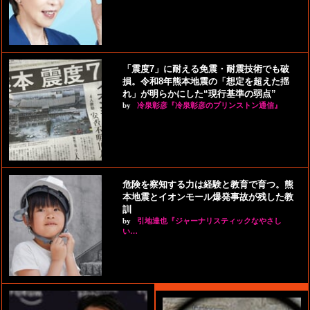
「震度7」に耐える免震・耐震技術でも破
損。令和8年熊本地震の「想定を超えた揺
れ」が明らかにした“現行基準の弱点”
by
冷泉彰彦『冷泉彰彦のプリンストン通信』
危険を察知する力は経験と教育で育つ。熊
本地震とイオンモール爆発事故が残した教
訓
by
引地達也『ジャーナリスティックなやさし
い…