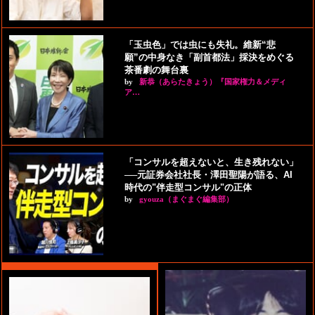
「玉虫色」では虫にも失礼。維新“悲
願”の中身なき「副首都法」採決をめぐる
茶番劇の舞台裏
by
新恭（あらたきょう）『国家権力＆メディ
ア…
「コンサルを超えないと、生き残れない」
──元証券会社社長・澤田聖陽が語る、AI
時代の"伴走型コンサル"の正体
by
gyouza（まぐまぐ編集部）