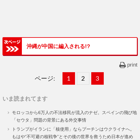
沖縄が中国に編入される!?
print
ページ:
固
1
固
2
,
固
3
,
定
定
定
いま読まれてます
ペ
ペ
ペ
モロッコから6万人の不法移民が流入のナゼ。スペインの飛び地
ー
ー
ー
「セウタ」問題の背景にある外交事情
ジ
ジ
ジ
トランプがイランに「核使用」ならプーチンはウクライナへ。
もはや“不可避の核戦争”とその後の世界を救うため日本が進め