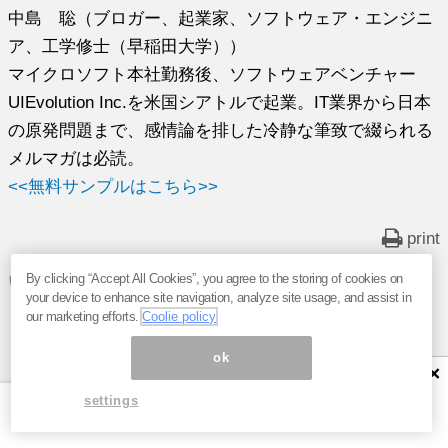
中島 聡（ブロガー、起業家、ソフトウェア・エンジニ
ア、工学修士（早稲田大学））
マイクロソフト本社勤務後、ソフトウェアベンチャー
UIEvolution Inc.を米国シアトルで起業。IT業界から日本
の原発問題まで、感情論を排した冷静な筆致で綴られる
メルマガは必読。
<<無料サンプルはこちら>>
print
By clicking “Accept All Cookies”, you agree to the storing of cookies on
いま読まれてます
your device to enhance site navigation, analyze site usage, and assist in
our marketing efforts.
Coolie policy
巨大IT企業が抱える「見えない借金」は250兆円。元Microsoft
エンジニア中島聡が解説する「AIブーム」の危うい裏側
ok
×
7pay事件が結んだ縁。PayPayとセブン＆アイ資本提携の背景
settings