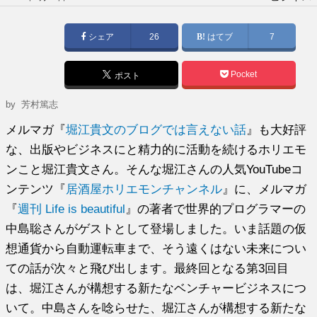
稿
日:
シェア
26
はてブ
7
Pocket
ポスト
by
芳村篤志
メルマガ『
堀江貴文のブログでは言えない話
』も大好評
な、出版やビジネスにと精力的に活動を続けるホリエモ
ンこと堀江貴文さん。そんな堀江さんの人気YouTubeコ
ンテンツ『
居酒屋ホリエモンチャンネル
』に、メルマガ
『
週刊 Life is beautiful
』の著者で世界的プログラマーの
中島聡さんがゲストとして登場しました。いま話題の仮
想通貨から自動運転車まで、そう遠くはない未来につい
ての話が次々と飛び出します。最終回となる第3回目
は、堀江さんが構想する新たなベンチャービジネスにつ
いて。中島さんを唸らせた、堀江さんが構想する新たな