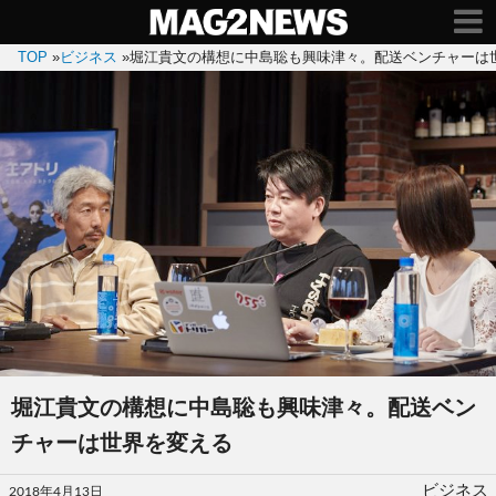
TOP
»
ビジネス
»
堀江貴文の構想に中島聡も興味津々。配送ベンチャーは
堀江貴文の構想に中島聡も興味津々。配送ベン
チャーは世界を変える
投
ビジネス
2018年4月13日