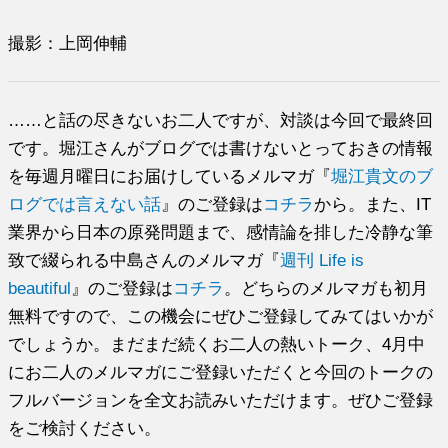
撮影：上岡伸輔
……と話の尽きないお二人ですが、対談は今回で最終回
です。堀江さんがブログでは書けないとっておきの情報
を毎週月曜日にお届けしているメルマガ『
堀江貴文のブ
ログでは言えない話
』のご登録は
コチラ
から。また、IT
業界から日本の原発問題まで、感情論を排した冷静な筆
致で綴られる中島さんのメルマガ『
週刊 Life is
beautiful
』のご登録は
コチラ
。どちらのメルマガも初月
無料ですので、この機会にぜひご登録してみてはいかが
でしょうか。まだまだ続くお二人の熱いトーク、4月中
にお二人のメルマガにご登録いただくと今回のトークの
フルバージョンを全文お読みいただけます。ぜひご登録
をご検討ください。