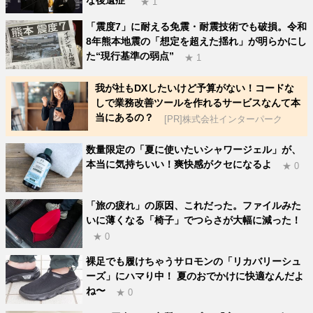
★ 1
「震度7」に耐える免震・耐震技術でも破損。令和
8年熊本地震の「想定を超えた揺れ」が明らかにし
た“現行基準の弱点”
★ 1
我が社もDXしたいけど予算がない！コードな
しで業務改善ツールを作れるサービスなんて本
当にあるの？
[PR]株式会社インターパーク
数量限定の「夏に使いたいシャワージェル」が、
本当に気持ちいい！爽快感がクセになるよ
★ 0
「旅の疲れ」の原因、これだった。ファイルみた
いに薄くなる「椅子」でつらさが大幅に減った！
★ 0
裸足でも履けちゃうサロモンの「リカバリーシュ
ーズ」にハマり中！ 夏のおでかけに快適なんだよ
ね〜
★ 0