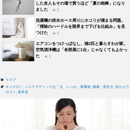
した友人もその場で買うほど「夏の相棒」になり
ました
★ 0
洗濯機の排水ホース周りにホコリが溜まる問題。
「掃除のハードルを限界まで下げる仕組み」を見
つけた
★ 0
エアコンをつけっぱなし、猫2匹と暮らすわが家。
空気清浄機は「各部屋に1台」じゃなくてもよかっ
た
★ 0
カ
ライフ
テ
タ
オンナの！
,
システマティックな「ま、いっか」家事術
,
健康・長生き
,
目からウ
ゴ
グ
ロコ！
,
真井花
リ
ー