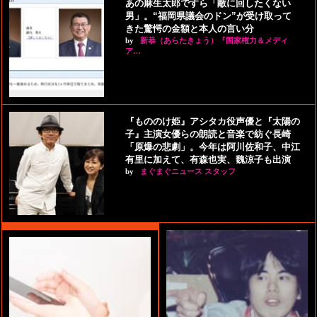
あの麻生太郎ですら「敵に回したくない
男」。“福岡県議会のドン”が受け取って
きた驚愕の金額と本人の言い分
by
新恭（あらたきょう）『国家権力＆メディ
ア…
『もののけ姫』アシタカ役声優と『太陽の
子』主演女優らの朗読と音楽で紡ぐ長崎
「原爆の悲劇」。今年は阿川佐和子、中江
有里に加えて、有森也実、魏涼子も出演
by
まぐまぐニュース スタッフ