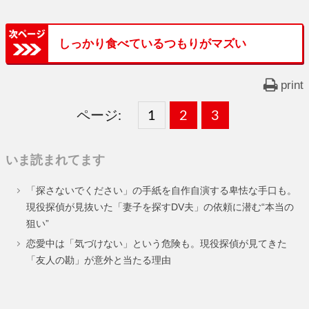
しっかり食べているつもりがマズい
print
ページ:
固
1
固
2
,
固
3
,
定
定
定
いま読まれてます
ペ
ペ
ペ
「探さないでください」の手紙を自作自演する卑怯な手口も。
ー
ー
ー
現役探偵が見抜いた「妻子を探すDV夫」の依頼に潜む“本当の
狙い”
ジ
ジ
ジ
恋愛中は「気づけない」という危険も。現役探偵が見てきた
「友人の勘」が意外と当たる理由