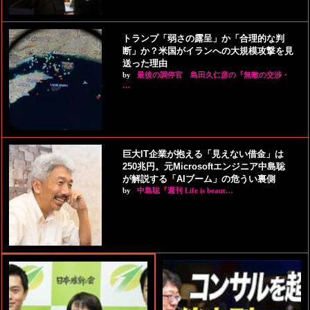
トランプ「弱さの露呈」か「合理的な判
断」か？米国がイランへの大規模攻撃を見
送った理由
by
最後の調停官 島田久仁彦の『無敵の交渉・
…
巨大IT企業が抱える「見えない借金」は
250兆円。元Microsoftエンジニア中島聡
が解説する「AIブーム」の危うい裏側
by
中島聡『週刊 Life is beaut…