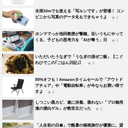
水深10mでも使える「写ルンです」が登場！ コン
ビニから写真のデータ化もできちゃうよ
★ 0
ホンマでっか池田教授が警鐘。近いうちにやって
くる、子どもの思考力を「AIが奪う」日
★ 0
いただいたうなぎで「うなぎの混ぜご飯」【こぐ
れひでこの｢ごはん日記｣】
★ 0
50%オフも！Amazonタイムセールで「アウトド
アチェア」や「電動自転車」が今ならお買い得で
すよ
★ 0
しつこい黒カビ、遂に決着。垂れない「プロ御用
達の漂白ゲル」が救世主だった
★ 0
「人生初の日傘」で酷暑の箱根旅行が優雅に。貸