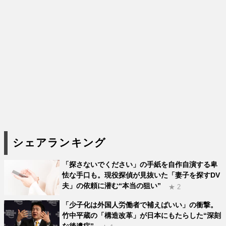
シェアランキング
「探さないでください」の手紙を自作自演する卑
怯な手口も。現役探偵が見抜いた「妻子を探すDV
夫」の依頼に潜む“本当の狙い”
★ 2
「少子化は外国人労働者で補えばいい」の衝撃。
竹中平蔵の「構造改革」が日本にもたらした“深刻
な後遺症”