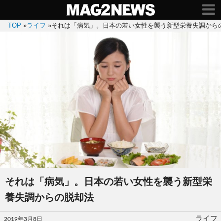
TOP
»
ライフ
»
それは「病気」。日本の若い女性を襲う新型栄養失調から
それは「病気」。日本の若い女性を襲う新型栄
養失調からの脱却法
投
ライフ
2019年3月8日