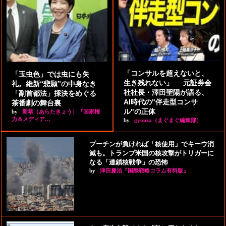
「コンサルを超えないと、
「玉虫色」では虫にも失
生き残れない」──元証券会
礼。維新“悲願”の中身なき
社社長・澤田聖陽が語る、
「副首都法」採決をめぐる
AI時代の"伴走型コンサ
茶番劇の舞台裏
ル"の正体
by
新恭（あらたきょう）『国家権
力＆メディア…
by
gyouza（まぐまぐ編集部）
プーチンが負ければ「核使用」でキーウ消
滅も。トランプ米国の核攻撃がトリガーに
なる「連鎖核戦争」の恐怖
by
津田慶治『国際戦略コラム有料版』