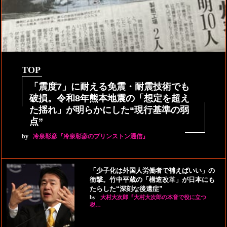
TOP
「震度7」に耐える免震・耐震技術でも
破損。令和8年熊本地震の「想定を超え
た揺れ」が明らかにした“現行基準の弱
点”
by
冷泉彰彦『冷泉彰彦のプリンストン通信』
「少子化は外国人労働者で補えばいい」の
衝撃。竹中平蔵の「構造改革」が日本にも
たらした“深刻な後遺症”
by
大村大次郎『大村大次郎の本音で役に立つ
税…