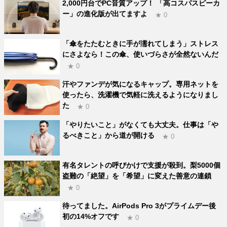
2,000円台でPC音質アップ！ 「高コスパスピーカ
ー」の進化版が出てますよ
★ 0
「傘をたたむときに手が濡れてしまう」ストレス
にさよなら！この傘、使いづらさが全然ないんだ
★ 0
汗やファンデが気になるキャップ。専用ネットを
使ったら、洗濯機で気軽に洗えるようになりまし
た
★ 0
「やりたいこと」がなくても大丈夫。仕事は「や
るべきこと」から道が開ける
★ 0
有名タレントの呼びかけで支援が殺到。梨5000個
盗難の「絶望」を「希望」に変えた善意の連鎖
★ 0
待ってました。AirPods Pro 3がプライムデー後
初の14%オフです
★ 0