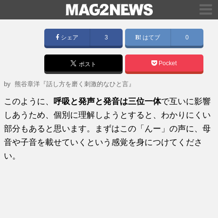
シェア
3
はてブ
0
Pocket
ポスト
by
熊谷章洋『話し方を磨く刺激的なひと言』
このように、
呼吸と発声と発音は三位一体
で互いに影響
しあうため、個別に理解しようとすると、わかりにくい
部分もあると思います。まずはこの「んー」の声に、母
音や子音を載せていくという感覚を身につけてくださ
い。