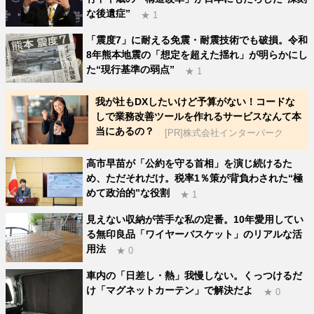
な後遺症”
★ 1
「震度7」に耐える免震・耐震技術でも破損。令和
8年熊本地震の「想定を超えた揺れ」が明らかにし
た“現行基準の弱点”
★ 1
我が社もDXしたいけど予算がない！コードな
しで業務改善ツールを作れるサービスなんて本
当にあるの？
[PR]株式会社インターパーク
高市早苗が「公約を守る首相」を演じ続けるた
め、ただそれだけ。税率1％策が背負わされた“極
めて政治的”な役割
★ 1
見えない収納が苦手な私の定番。10年愛用してい
る無印良品「ワイヤーバスケット」のリアルな活
用法
★ 0
車内の「日差し・熱」我慢しない。くっつけるだ
け「マグネットカーテン」で解決だよ
★ 0