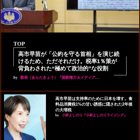
TOP
高市早苗が「公約を守る首相」を演じ続
けるため、ただそれだけ。税率1％策が
背負わされた“極めて政治的”な役割
by
新恭（あらたきょう）『国家権力＆メディア…
高市早苗は支持率のために日本を壊す。食
料品消費税1%の甘い誘惑に隠された2年後
の大増税
by
小林よしのり『小林よしのりライジング』