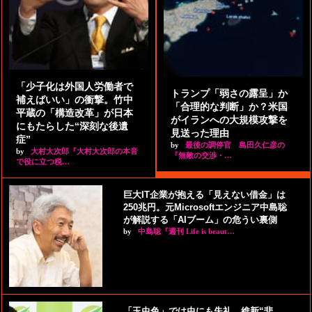
「少子化は外国人労働者で
トランプ「弱さの露呈」か
補えばいい」の衝撃。竹中
「合理的な判断」か？米国
平蔵の「構造改革」が日本
がイランへの大規模攻撃を
にもたらした“深刻な後遺
見送った理由
症”
by
最後の調停官 島田久仁彦の
by
大村大次郎『大村大次郎の本音
『無敵の交渉・…
で役に立つ税…
巨大IT企業が抱える「見えない借金」は
250兆円。元Microsoftエンジニア中島聡
が解説する「AIブーム」の危うい裏側
by
中島聡『週刊 Life is beaut…
「玉虫色」では虫にも失礼。維新“悲