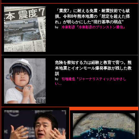
「震度7」に耐える免震・耐震技術でも破
損。令和8年熊本地震の「想定を超えた揺
れ」が明らかにした“現行基準の弱点”
by
冷泉彰彦『冷泉彰彦のプリンストン通信』
危険を察知する力は経験と教育で育つ。熊
本地震とイオンモール爆発事故が残した教
訓
by
引地達也『ジャーナリスティックなやさし
い…