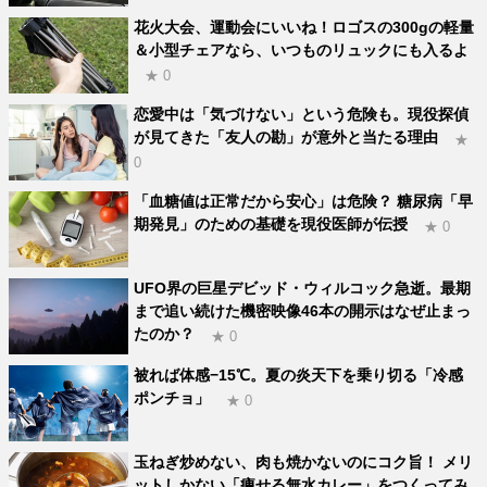
花火大会、運動会にいいね！ロゴスの300gの軽量
＆小型チェアなら、いつものリュックにも入るよ
★ 0
恋愛中は「気づけない」という危険も。現役探偵
が見てきた「友人の勘」が意外と当たる理由
★
0
「血糖値は正常だから安心」は危険？ 糖尿病「早
期発見」のための基礎を現役医師が伝授
★ 0
UFO界の巨星デビッド・ウィルコック急逝。最期
まで追い続けた機密映像46本の開示はなぜ止まっ
たのか？
★ 0
被れば体感−15℃。夏の炎天下を乗り切る「冷感
ポンチョ」
★ 0
玉ねぎ炒めない、肉も焼かないのにコク旨！ メリ
ットしかない「痩せる無水カレー」をつくってみ