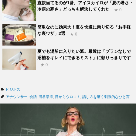
直接当てるのが1番。アイスカイロが「夏の暑さ・
冷房の寒さ」どっちも解決してくれた
★ 0
簡単なのに効果大！夏を快適に乗り切る「お手軽
な裏ワザ」2選
★ 0
夏でも湯船に入りたい派。最近は「ブラシなしで
浴槽をキレイにできるミスト」に頼りっきりです
★ 0
カ
ビジネス
テ
タ
アナウンサー
,
会話
,
熊谷章洋
,
目からウロコ！
,
話し方を磨く刺激的なひと言
ゴ
グ
リ
ー