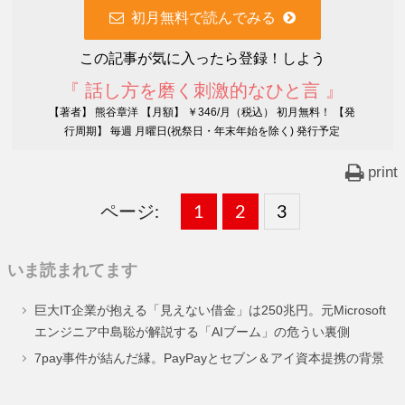
初月無料で読んでみる
この記事が気に入ったら登録！しよう
『 話し方を磨く刺激的なひと言 』
【著者】 熊谷章洋 【月額】 ￥346/月（税込） 初月無料！ 【発
行周期】 毎週 月曜日(祝祭日・年末年始を除く) 発行予定
print
ページ:
固
1
固
2
,
固
3
,
定
定
定
いま読まれてます
ペ
ペ
ペ
巨大IT企業が抱える「見えない借金」は250兆円。元Microsoft
ー
ー
ー
エンジニア中島聡が解説する「AIブーム」の危うい裏側
ジ
ジ
ジ
7pay事件が結んだ縁。PayPayとセブン＆アイ資本提携の背景