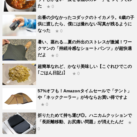
た
★ 0
出番の少なかったコダックのトイカメラ。6歳の子
供に渡したら、僕には撮れない写真が残るように
なった
★ 0
暑い、蒸れる…夏の外出のストレスが激減！ワー
クマンの「持続冷感なショートパンツ」が超快適
だよ
★ 0
超簡単なれど、かなり美味しい【こぐれひでこの
｢ごはん日記｣】
★ 0
57%オフも！Amazonタイムセールで「テント」
や「ネッククーラー」が今ならお買い得ですよ
★ 0
折りたためて持ち運び◎。ハニカムクッションで
「長距離移動、お尻痛い問題」が消えたんだ
★
0