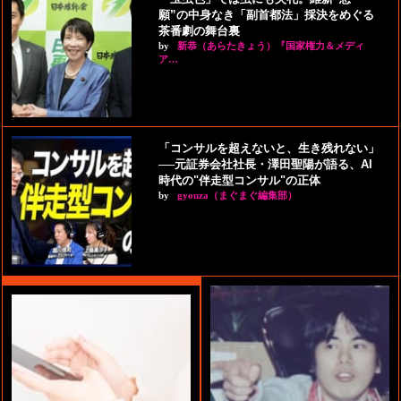
願”の中身なき「副首都法」採決をめぐる
茶番劇の舞台裏
by
新恭（あらたきょう）『国家権力＆メディ
ア…
「コンサルを超えないと、生き残れない」
──元証券会社社長・澤田聖陽が語る、AI
時代の"伴走型コンサル"の正体
by
gyouza（まぐまぐ編集部）