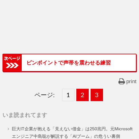
ピンポイントで声帯を震わせる練習
print
ページ:
固
1
固
2
,
固
3
,
定
定
定
いま読まれてます
ペ
ペ
ペ
巨大IT企業が抱える「見えない借金」は250兆円。元Microsoft
ー
ー
ー
エンジニア中島聡が解説する「AIブーム」の危うい裏側