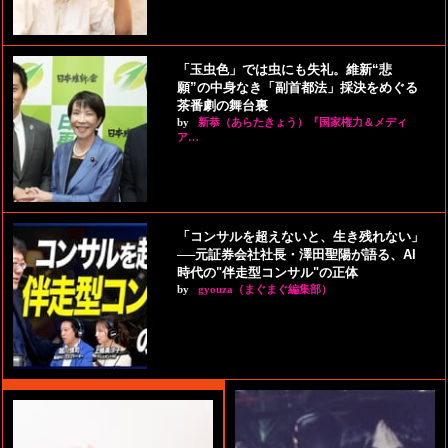
「玉虫色」では虫にも失礼。維新“悲
願”の中身なき「副首都法」採決をめぐる
茶番劇の舞台裏
by
新恭（あらたきょう）『国家権力＆メディ
ア…
「コンサルを超えないと、生き残れない」
──元証券会社社長・澤田聖陽が語る、AI
時代の"伴走型コンサル"の正体
by
gyouza（まぐまぐ編集部）