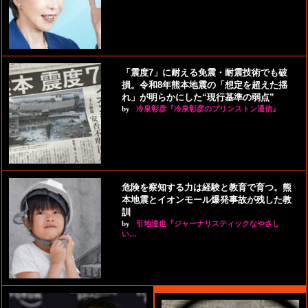
「震度7」に耐える免震・耐震技術でも破
損。令和8年熊本地震の「想定を超えた揺
れ」が明らかにした“現行基準の弱点”
by
冷泉彰彦『冷泉彰彦のプリンストン通信』
危険を察知する力は経験と教育で育つ。熊
本地震とイオンモール爆発事故が残した教
訓
by
引地達也『ジャーナリスティックなやさし
い…