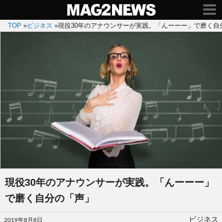
TOP
»
ビジネス
»
現役30年のアナウンサーが実践。「んーーー」で磨く自
現役30年のアナウンサーが実践。「んーーー」
で磨く自分の「声」
投
ビジネス
2019年8月8日