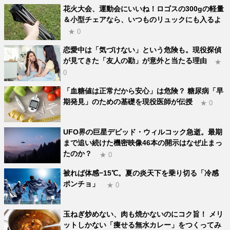
花火大会、運動会にいいね！ロゴスの300gの軽量
＆小型チェアなら、いつものリュックにも入るよ
★ 0
恋愛中は「気づけない」という危険も。現役探偵
が見てきた「友人の勘」が意外と当たる理由
★
0
「血糖値は正常だから安心」は危険？ 糖尿病「早
期発見」のための基礎を現役医師が伝授
★ 0
UFO界の巨星デビッド・ウィルコック急逝。最期
まで追い続けた機密映像46本の開示はなぜ止まっ
たのか？
★ 0
被れば体感−15℃。夏の炎天下を乗り切る「冷感
ポンチョ」
★ 0
玉ねぎ炒めない、肉も焼かないのにコク旨！ メリ
ットしかない「痩せる無水カレー」をつくってみ