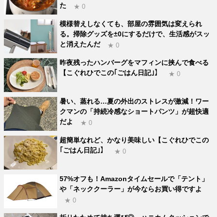
た
★ 0
模様替えしなくても、部屋の雰囲気は変えられ
る。掃除グッズを±0にするだけで、生活感がスッ
と消えたんだ
★ 0
昨夜残ったハンバーグをマフィンに挟んで食べる
【こぐれひでこの｢ごはん日記｣】
★ 0
暑い、蒸れる…夏の外出のストレスが激減！ワー
クマンの「持続冷感なショートパンツ」が超快適
だよ
★ 0
超簡単なれど、かなり美味しい【こぐれひでこの
｢ごはん日記｣】
★ 0
57%オフも！Amazonタイムセールで「テント」
や「ネッククーラー」が今ならお買い得ですよ
★ 0