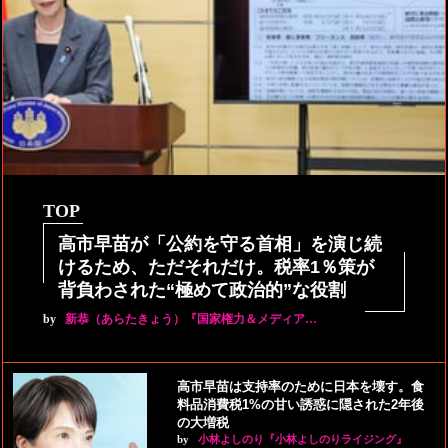
TOP
高市早苗が「公約を守る首相」を演じ続
けるため、ただそれだけ。税率1％策が
背負わされた“極めて政治的”な役割
by
新恭（あらたきょう）『国家権力＆メディア…
高市早苗は支持率のために日本を壊す。食
料品消費税1%の甘い誘惑に隠された2年後
の大増税
by
小林よしのり『小林よしのりライジング』