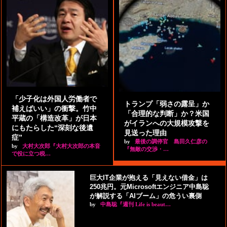
「少子化は外国人労働者で
トランプ「弱さの露呈」か
補えばいい」の衝撃。竹中
「合理的な判断」か？米国
平蔵の「構造改革」が日本
がイランへの大規模攻撃を
にもたらした“深刻な後遺
見送った理由
症”
by
最後の調停官 島田久仁彦の
by
大村大次郎『大村大次郎の本音
『無敵の交渉・…
で役に立つ税…
巨大IT企業が抱える「見えない借金」は
250兆円。元Microsoftエンジニア中島聡
が解説する「AIブーム」の危うい裏側
by
中島聡『週刊 Life is beaut…