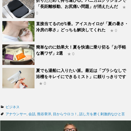
折りたためて持ち運び◎。ハニカムクッションで
「長距離移動、お尻痛い問題」が消えたんだ
★
0
直接当てるのが1番。アイスカイロが「夏の暑さ・
冷房の寒さ」どっちも解決してくれた
★ 0
簡単なのに効果大！夏を快適に乗り切る「お手軽
な裏ワザ」2選
★ 0
夏でも湯船に入りたい派。最近は「ブラシなしで
浴槽をキレイにできるミスト」に頼りっきりです
★ 0
カ
ビジネス
テ
タ
アナウンサー
,
会話
,
熊谷章洋
,
目からウロコ！
,
話し方を磨く刺激的なひと言
ゴ
グ
リ
ー