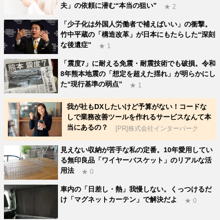
夫」の依頼に潜む“本当の狙い”
★ 2
「少子化は外国人労働者で補えばいい」の衝撃。
竹中平蔵の「構造改革」が日本にもたらした“深刻
な後遺症”
★ 1
「震度7」に耐える免震・耐震技術でも破損。令和
8年熊本地震の「想定を超えた揺れ」が明らかにし
た“現行基準の弱点”
★ 1
我が社もDXしたいけど予算がない！コードな
しで業務改善ツールを作れるサービスなんて本
当にあるの？
[PR]株式会社インターパーク
見えない収納が苦手な私の定番。10年愛用してい
る無印良品「ワイヤーバスケット」のリアルな活
用法
★ 0
車内の「日差し・熱」我慢しない。くっつけるだ
け「マグネットカーテン」で解決だよ
★ 0