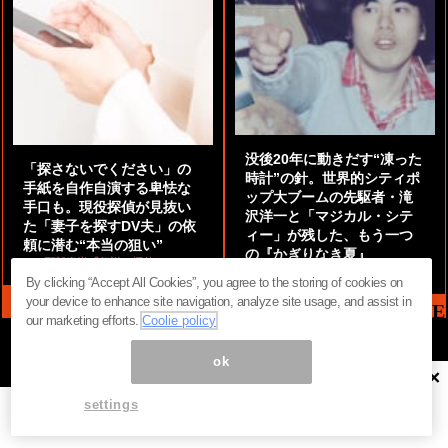
没後20年に動きだす“凍った
「探さないでください」の
時計”の針。世界的シティポ
手紙を自作自演する卑怯な
ップ大ブームの先駆者・滝
手口も。現役探偵が見抜い
沢洋一と「マジカル・シテ
た「妻子を探すDV夫」の依
ィー」が残した、もう一つ
頼に潜む“本当の狙い”
の『かぎりなき夏』
by
阿部泰尚『伝説の探偵』
by
都鳥 流星
By clicking “Accept All Cookies”, you agree to the storing of cookies on
your device to enhance site navigation, analyze site usage, and assist in
MAG2 NEWS HEADLINE
our marketing efforts.
Coolie policy
ok
×
ページ内の商標は全て商標権者に属します。無断転載を禁じます。 ©
まぐまぐ！
settings