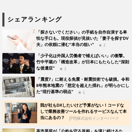
シェアランキング
「探さないでください」の手紙を自作自演する卑
怯な手口も。現役探偵が見抜いた「妻子を探すDV
夫」の依頼に潜む“本当の狙い”
★ 2
「少子化は外国人労働者で補えばいい」の衝撃。
竹中平蔵の「構造改革」が日本にもたらした“深刻
な後遺症”
★ 1
「震度7」に耐える免震・耐震技術でも破損。令和
8年熊本地震の「想定を超えた揺れ」が明らかにし
た“現行基準の弱点”
★ 1
我が社もDXしたいけど予算がない！コードな
しで業務改善ツールを作れるサービスなんて本
当にあるの？
[PR]株式会社インターパーク
高市早苗が「公約を守る首相」を演じ続けるた