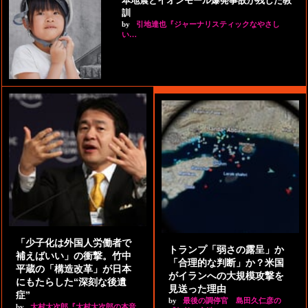
本地震とイオンモール爆発事故が残した教
訓
by
引地達也『ジャーナリスティックなやさし
い…
「少子化は外国人労働者で
トランプ「弱さの露呈」か
補えばいい」の衝撃。竹中
「合理的な判断」か？米国
平蔵の「構造改革」が日本
がイランへの大規模攻撃を
にもたらした“深刻な後遺
見送った理由
症”
by
最後の調停官 島田久仁彦の
by
大村大次郎『大村大次郎の本音