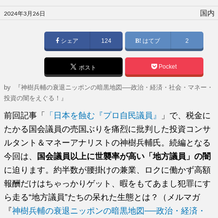
投
国内
2024年3月26日
稿
日:
シェア
124
はてブ
2
Pocket
ポスト
by
『神樹兵輔の衰退ニッポンの暗黒地図──政治・経済・社会・マネー・
投資の闇をえぐる！』
前回記事「
「日本を蝕む『プロ自民議員』
」で、税金に
たかる国会議員の売国ぶりを痛烈に批判した投資コンサ
ルタント＆マネーアナリストの神樹兵輔氏。続編となる
今回は、
国会議員以上に世襲率が高い「地方議員」の闇
に迫ります。約半数が腰掛けの兼業、ロクに働かず高額
報酬だけはちゃっかりゲット、暇をもてあまし犯罪にす
ら走る“地方議員”たちの呆れた生態とは？（メルマガ
『
神樹兵輔の衰退ニッポンの暗黒地図──政治・経済・