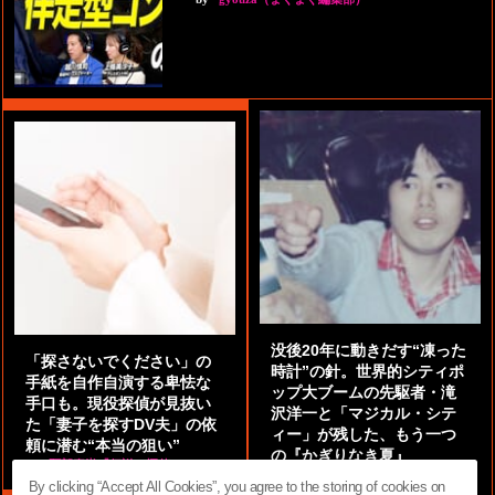
没後20年に動きだす“凍った
「探さないでください」の
時計”の針。世界的シティポ
手紙を自作自演する卑怯な
ップ大ブームの先駆者・滝
手口も。現役探偵が見抜い
沢洋一と「マジカル・シテ
た「妻子を探すDV夫」の依
ィー」が残した、もう一つ
頼に潜む“本当の狙い”
の『かぎりなき夏』
by
阿部泰尚『伝説の探偵』
by
都鳥 流星
By clicking “Accept All Cookies”, you agree to the storing of cookies on