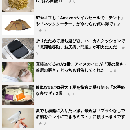
｢ごはん日記｣】
★ 0
57%オフも！Amazonタイムセールで「テント」
や「ネッククーラー」が今ならお買い得ですよ
★ 0
折りたためて持ち運び◎。ハニカムクッションで
「長距離移動、お尻痛い問題」が消えたんだ
★
0
直接当てるのが1番。アイスカイロが「夏の暑さ・
冷房の寒さ」どっちも解決してくれた
★ 0
簡単なのに効果大！夏を快適に乗り切る「お手軽
な裏ワザ」2選
★ 0
夏でも湯船に入りたい派。最近は「ブラシなしで
浴槽をキレイにできるミスト」に頼りっきりです
★ 0