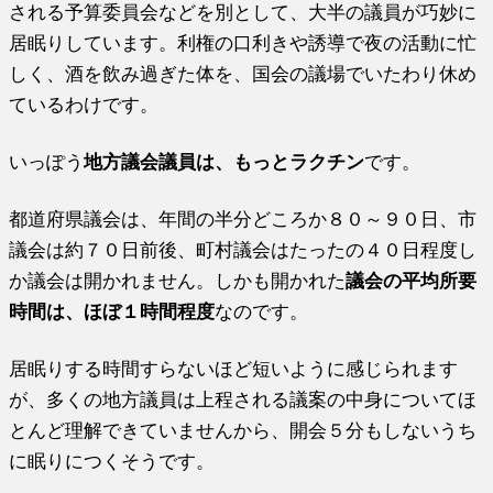
される予算委員会などを別として、大半の議員が巧妙に
居眠りしています。利権の口利きや誘導で夜の活動に忙
しく、酒を飲み過ぎた体を、国会の議場でいたわり休め
ているわけです。
いっぽう
地方議会議員は、もっとラクチン
です。
都道府県議会は、年間の半分どころか８０～９０日、市
議会は約７０日前後、町村議会はたったの４０日程度し
か議会は開かれません。しかも開かれた
議会の平均所要
時間は、ほぼ１時間程度
なのです。
居眠りする時間すらないほど短いように感じられます
が、多くの地方議員は上程される議案の中身についてほ
とんど理解できていませんから、開会５分もしないうち
に眠りにつくそうです。