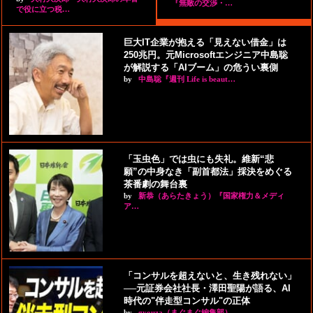
『無敵の交渉・…
で役に立つ税…
巨大IT企業が抱える「見えない借金」は
250兆円。元Microsoftエンジニア中島聡
が解説する「AIブーム」の危うい裏側
by
中島聡『週刊 Life is beaut…
「玉虫色」では虫にも失礼。維新“悲
願”の中身なき「副首都法」採決をめぐる
茶番劇の舞台裏
by
新恭（あらたきょう）『国家権力＆メディ
ア…
「コンサルを超えないと、生き残れない」
──元証券会社社長・澤田聖陽が語る、AI
時代の"伴走型コンサル"の正体
by
gyouza（まぐまぐ編集部）