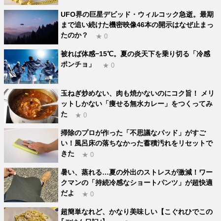
UFO界の巨星デビッド・ウィルコック急逝。最期
まで追い続けた機密映像46本の開示はなぜ止まっ
たのか？
★ 0
被れば体感−15℃。夏の炎天下を乗り切る「冷感
ポンチョ」
★ 0
玉ねぎ炒めない、肉も焼かないのにコク旨！ メリ
ットしかない「痩せる無水カレー」をつくってみ
た
★ 0
掃除のプロが作った「不思議なパッド」がすご
い！風呂床の落ちなかった蓄積汚れをリセットで
きた
★ 0
暑い、蒸れる…夏の外出のストレスが激減！ワー
クマンの「持続冷感なショートパンツ」が超快適
だよ
★ 0
超簡単なれど、かなり美味しい【こぐれひでこの