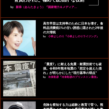
背負わされた“極めて政治的”な役割
by
新恭（あらたきょう）『国家権力＆メディア…
高市早苗は支持率のために日本を壊す。食
料品消費税1%の甘い誘惑に隠された2年後
の大増税
by
小林よしのり『小林よしのりライジング』
「震度7」に耐える免震・耐震技術でも破
損。令和8年熊本地震の「想定を超えた揺
れ」が明らかにした“現行基準の弱点”
by
冷泉彰彦『冷泉彰彦のプリンストン通信』
危険を察知する力は経験と教育で育つ。熊