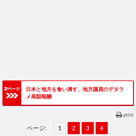
日本と地方を食い潰す、地方議員のデタラ
メ高額報酬
print
ページ:
固
1
固
2
,
固
3
,
固
4
,