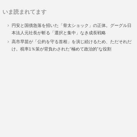
定
定
定
定
いま読まれてます
ペ
ペ
ペ
ペ
円安と国債急落を招いた「骨太ショック」の正体。グーグル日
ー
ー
ー
ー
本法人元社長が斬る「選択と集中」なき成長戦略
ジ
ジ
ジ
ジ
高市早苗が「公約を守る首相」を演じ続けるため、ただそれだ
け。税率1％策が背負わされた“極めて政治的”な役割