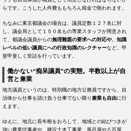
らです。こうした人件費ももちろん税金で賄われます。
ちなみに東京都議会の場合は、議員定数１２７名に対
し、議会局として１５０名もの専業スタッフが用意され
て、都議会議員からの
無理難題の要求への対応や、知識
レベルの低い議員にへの行政知識のレクチャー
など、甲
斐甲斐しく世話を行っています。
働かない“痴呆議員”の実態。半数以上が自
営と兼業
地方議員というのは、特別職の地方公務員ですから、自
治体から仕事を請け負う仕事でない限り
兼業も自由
に行
えます。
ゆえに、地元に長年根をおろして、地域との結びつきが
強い農業従事者や、建設土木工事業、風呂屋や八百屋、