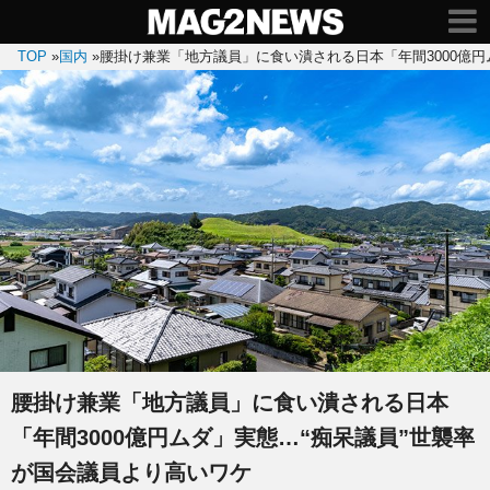
TOP
»
国内
»
腰掛け兼業「地方議員」に食い潰される日本「年間3000億円
腰掛け兼業「地方議員」に食い潰される日本
「年間3000億円ムダ」実態…“痴呆議員”世襲率
が国会議員より高いワケ