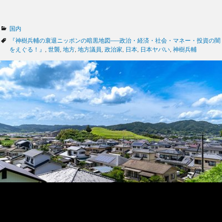
カ
国内
テ
タ
『神樹兵輔の衰退ニッポンの暗黒地図──政治・経済・社会・マネー・投資の闇
ゴ
グ
をえぐる！』
,
世襲
,
地方
,
地方議員
,
政治家
,
日本
,
日本ヤバい
,
神樹兵輔
リ
ー