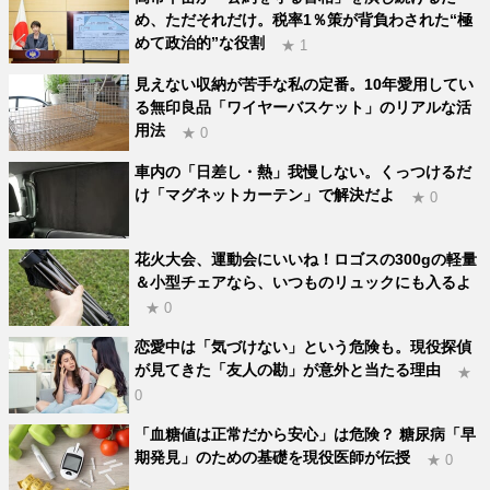
め、ただそれだけ。税率1％策が背負わされた“極
めて政治的”な役割
★ 1
見えない収納が苦手な私の定番。10年愛用してい
る無印良品「ワイヤーバスケット」のリアルな活
用法
★ 0
車内の「日差し・熱」我慢しない。くっつけるだ
け「マグネットカーテン」で解決だよ
★ 0
花火大会、運動会にいいね！ロゴスの300gの軽量
＆小型チェアなら、いつものリュックにも入るよ
★ 0
恋愛中は「気づけない」という危険も。現役探偵
が見てきた「友人の勘」が意外と当たる理由
★
0
「血糖値は正常だから安心」は危険？ 糖尿病「早
期発見」のための基礎を現役医師が伝授
★ 0