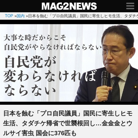
TOP
»
国内
»
日本を蝕む「プロ自民議員」国民に寄生しヒモ生活、タダチケ
日本を蝕む「プロ自民議員」国民に寄生しヒモ
生活、タダチケ帰省で世襲根回し…金金金とウ
ルサイ害虫 国会に376匹も