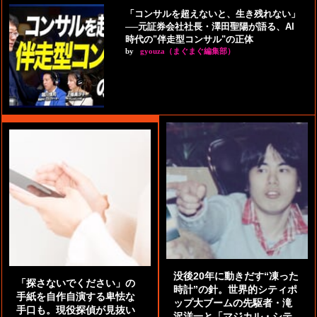
「コンサルを超えないと、生き残れない」
──元証券会社社長・澤田聖陽が語る、AI
時代の"伴走型コンサル"の正体
by
gyouza（まぐまぐ編集部）
没後20年に動きだす“凍った
「探さないでください」の
時計”の針。世界的シティポ
手紙を自作自演する卑怯な
ップ大ブームの先駆者・滝
手口も。現役探偵が見抜い
沢洋一と「マジカル・シテ