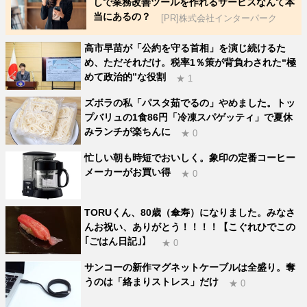
しで業務改善ツールを作れるサービスなんて本
当にあるの？
[PR]株式会社インターパーク
高市早苗が「公約を守る首相」を演じ続けるた
め、ただそれだけ。税率1％策が背負わされた“極
めて政治的”な役割
★ 1
ズボラの私「パスタ茹でるの」やめました。トッ
プバリュの1食86円「冷凍スパゲッティ」で夏休
みランチが楽ちんに
★ 0
忙しい朝も時短でおいしく。象印の定番コーヒー
メーカーがお買い得
★ 0
TORUくん、80歳（傘寿）になりました。みなさ
んお祝い、ありがとう！！！！【こぐれひでこの
｢ごはん日記｣】
★ 0
サンコーの新作マグネットケーブルは全盛り。奪
うのは「絡まりストレス」だけ
★ 0