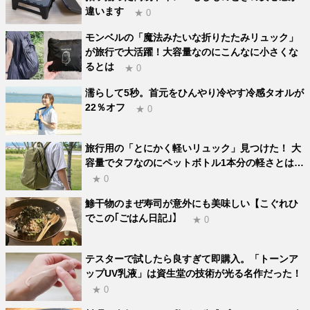
違います
★ 0
モンベルの「魔法みたいな折りたたみリュック」
が旅行で大活躍！大容量なのにこんなに小さくな
るとは
★ 0
濡らして5秒。首元をひんやり冷やす冷感タオルが
22％オフ
★ 0
旅行用の「とにかく軽いリュック」見つけた！ 大
容量でタフなのにペットボトル1本分の軽さとは…
★ 0
鯵干物のまぜ寿司が意外にも美味しい【こぐれひ
でこの｢ごはん日記｣】
★ 0
テスターで試したら良すぎて即購入。「トーンア
ップUV乳液」は資生堂の技術が光る名作だった！
★ 0