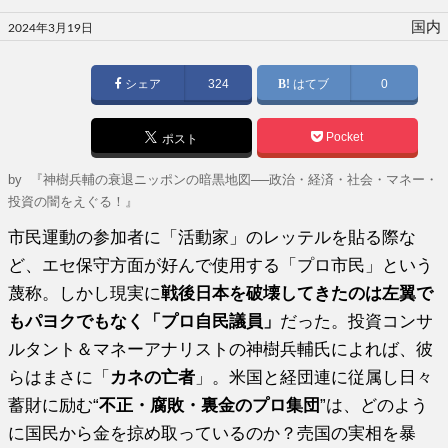
投
国内
2024年3月19日
稿
日:
シェア
324
はてブ
0
Pocket
ポスト
by
『神樹兵輔の衰退ニッポンの暗黒地図──政治・経済・社会・マネー・
投資の闇をえぐる！』
市民運動の参加者に「活動家」のレッテルを貼る際な
ど、エセ保守方面が好んで使用する「プロ市民」という
蔑称。しかし現実に
戦後日本を破壊してきたのは左翼で
もパヨクでもなく「プロ自民議員」
だった。投資コンサ
ルタント＆マネーアナリストの神樹兵輔氏によれば、彼
らはまさに「
カネの亡者
」。米国と経団連に従属し日々
蓄財に励む“
不正・腐敗・裏金のプロ集団
”は、どのよう
に国民から金を掠め取っているのか？売国の実相を暴