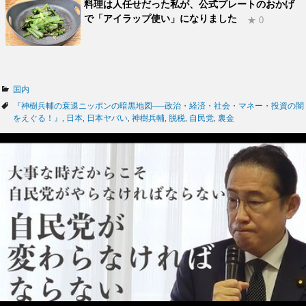
料理は人任せだった私が、公式プレートのおかげ
で「アイラップ使い」になりました
★ 0
カ
国内
テ
タ
『神樹兵輔の衰退ニッポンの暗黒地図──政治・経済・社会・マネー・投資の闇
ゴ
グ
をえぐる！』
,
日本
,
日本ヤバい
,
神樹兵輔
,
脱税
,
自民党
,
裏金
リ
ー