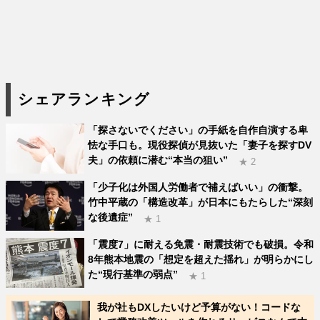
シェアランキング
「探さないでください」の手紙を自作自演する卑
怯な手口も。現役探偵が見抜いた「妻子を探すDV
夫」の依頼に潜む“本当の狙い”
★ 2
「少子化は外国人労働者で補えばいい」の衝撃。
竹中平蔵の「構造改革」が日本にもたらした“深刻
な後遺症”
★ 1
「震度7」に耐える免震・耐震技術でも破損。令和
8年熊本地震の「想定を超えた揺れ」が明らかにし
た“現行基準の弱点”
★ 1
我が社もDXしたいけど予算がない！コードな