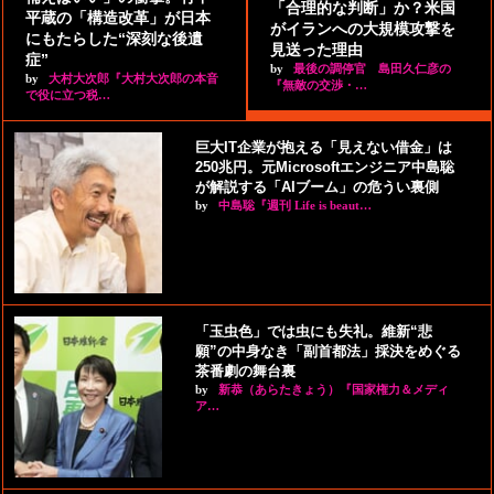
「合理的な判断」か？米国
平蔵の「構造改革」が日本
がイランへの大規模攻撃を
にもたらした“深刻な後遺
見送った理由
症”
by
最後の調停官 島田久仁彦の
by
大村大次郎『大村大次郎の本音
『無敵の交渉・…
で役に立つ税…
巨大IT企業が抱える「見えない借金」は
250兆円。元Microsoftエンジニア中島聡
が解説する「AIブーム」の危うい裏側
by
中島聡『週刊 Life is beaut…
「玉虫色」では虫にも失礼。維新“悲
願”の中身なき「副首都法」採決をめぐる
茶番劇の舞台裏
by
新恭（あらたきょう）『国家権力＆メディ
ア…