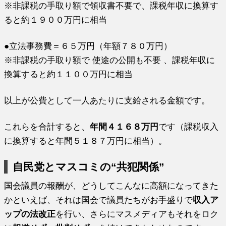
※非課税の手取り額で領収書不要で、課税年収に換算す
ると約１９００万円に相当
●立法事務費＝６５万円（年額７８０万円）
※非課税の手取り額で 使途の公開も不要 、課税年収に
換算すると約１１００万円に相当
以上が公費として一人あたりに支給される金額です。
これらを合計すると、
年間４１６８万円
です（課税収入
に換算すると年間５１８７万円に相当）。
自民党とマスコミの“共犯関係”
国会議員の報酬が、どうしてこんなに高額になってきた
かといえば、それは国会で議員たちがお手盛りで
収入ア
ップの法改正
を行い、さらにマスメディアもそれをロク