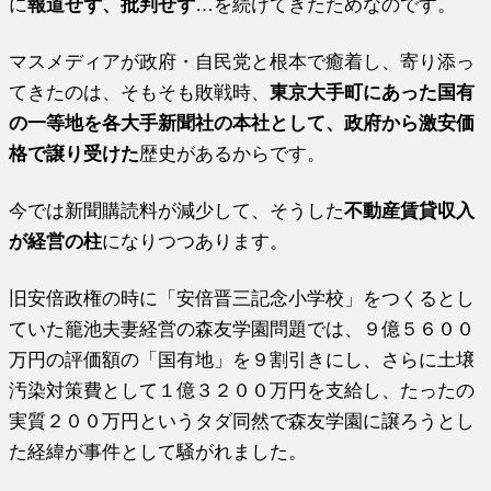
に
報道せず、批判せず
…を続けてきたためなのです。
マスメディアが政府・自民党と根本で癒着し、寄り添っ
てきたのは、そもそも敗戦時、
東京大手町にあった国有
の一等地を各大手新聞社の本社として、政府から激安価
格で譲り受けた
歴史があるからです。
今では新聞購読料が減少して、そうした
不動産賃貸収入
が経営の柱
になりつつあります。
旧安倍政権の時に「安倍晋三記念小学校」をつくるとし
ていた籠池夫妻経営の森友学園問題では、９億５６００
万円の評価額の「国有地」を９割引きにし、さらに土壌
汚染対策費として１億３２００万円を支給し、たったの
実質２００万円というタダ同然で森友学園に譲ろうとし
た経緯が事件として騒がれました。