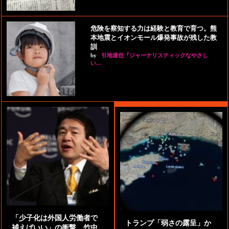
危険を察知する力は経験と教育で育つ。熊
本地震とイオンモール爆発事故が残した教
訓
by
引地達也『ジャーナリスティックなやさし
い…
「少子化は外国人労働者で
トランプ「弱さの露呈」か
補えばいい」の衝撃。竹中