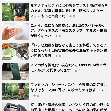
夏アクティビティに安心感をプラス！ 操作性もそ
のまま、写真も綺麗に撮れる「防水スマホケー
ス」にやっと出会った
★ 0
ニオイが気になる頭皮に、週2回のスペシャルケ
ア。ダヴィネスの「海塩スクラブ」で夏の不快感
が軽くなった
★ 0
「レシピ動画を観ながら楽しくお料理」できるよ
うになった！山崎実業の意外な逸品でキッチン狭
い問題も改善
★ 0
スマホ代を抑えたいあなたへ。OPPOのAIカメラ
モデルが3万円切ってます
★ 0
ファミマの「ショートパンツ」が夏場の新定番に
なりそう！ 2,000円でこのクオリティはすごい
★ 0
持ち運び・普段の保管・いざという時の使い勝手3
拍子揃った簡易トイレ！もしものときの安心感が