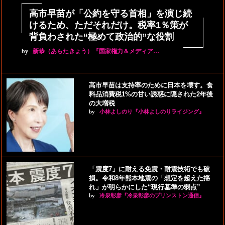
高市早苗が「公約を守る首相」を演じ続
けるため、ただそれだけ。税率1％策が
背負わされた“極めて政治的”な役割
by
新恭（あらたきょう）『国家権力＆メディア…
高市早苗は支持率のために日本を壊す。食
料品消費税1%の甘い誘惑に隠された2年後
の大増税
by
小林よしのり『小林よしのりライジング』
「震度7」に耐える免震・耐震技術でも破
損。令和8年熊本地震の「想定を超えた揺
れ」が明らかにした“現行基準の弱点”
by
冷泉彰彦『冷泉彰彦のプリンストン通信』