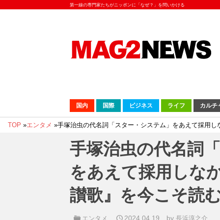
第一線の専門家たちがニッポンに「なぜ？」を問いかける
国内
国際
ビジネス
ライフ
カルチ
TOP
»
エンタメ
»
手塚治虫の代名詞「スター・システム」をあえて採用し
手塚治虫の代名詞
をあえて採用しな
讃歌』を今こそ読
2024.04.19
by
エンタメ
長浜淳之介