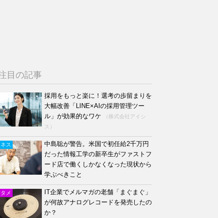
注目の記事
採用をもっと楽に！選考の歩留まりを
大幅改善「LINE×AIの採用管理ツー
ル」が効果的なワケ
（株式会社アイシ
ス）
中島聡が警告。米国で初任給2千万円
ジネス
だった情報工学の新卒生がファストフ
ード店で働くしかなくなった現状から
学ぶべきこと
IT企業でメルマガの老舗「まぐまぐ」
ンタメ
が何故アナログレコードを発売したの
か？