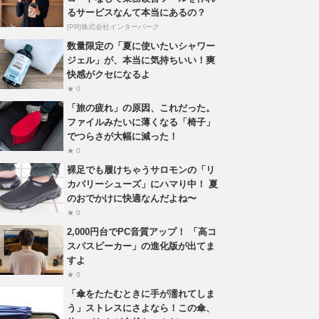
るサービスなんて本当にあるの？
[PR]株式会社インターパーク
数量限定の「夏に使いたいシャワー
ジェル」が、本当に気持ちいい！爽
快感がクセになるよ
★ 0
「旅の疲れ」の原因、これだった。
ファイルみたいに薄くなる「椅子」
でつらさが大幅に減った！
★ 0
裸足でも履けちゃうサロモンの「リ
カバリーシューズ」にハマり中！ 夏
のおでかけに快適なんだよね〜
★ 0
2,000円台でPC音質アップ！ 「高コ
スパスピーカー」の進化版が出てま
すよ
★ 0
「傘をたたむときに手が濡れてしま
う」ストレスにさよなら！この傘、