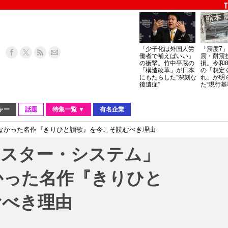
「少子化は外国人労
「震度7
働者で補えばいい」
震・耐震
の衝撃。竹中平蔵の
損。令和
「構造改革」が日本
の「想定
にもたらした“深刻な
れ」が明
後遺症”
た“現行基
ャー
話題
特集一覧 ▼
有名企業
なかった名作『きりひと讃歌』を今こそ読むべき理由
「スター・システム」
かった名作『きりひと
むべき理由