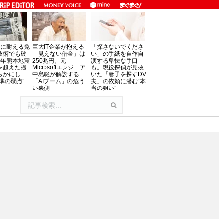
」に耐える免
巨大IT企業が抱える
「探さないでくださ
技術でも破
「見えない借金」は
い」の手紙を自作自
8年熊本地震
250兆円。元
演する卑怯な手口
を超えた揺
Microsoftエンジニア
も。現役探偵が見抜
らかにし
中島聡が解説する
いた「妻子を探すDV
準の弱点”
「AIブーム」の危う
夫」の依頼に潜む“本
い裏側
当の狙い”