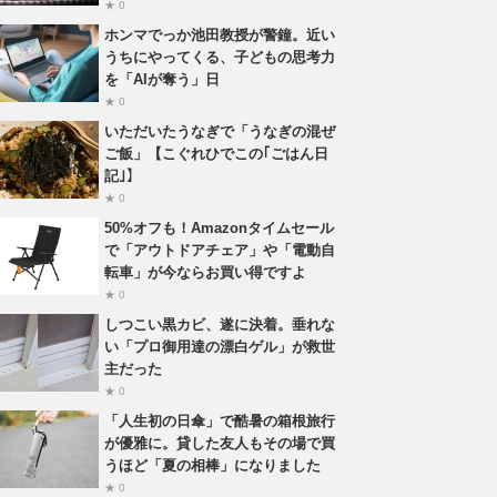
★ 0
ホンマでっか池田教授が警鐘。近い
うちにやってくる、子どもの思考力
を「AIが奪う」日
★ 0
いただいたうなぎで「うなぎの混ぜ
ご飯」【こぐれひでこの｢ごはん日
記｣】
★ 0
50%オフも！Amazonタイムセール
で「アウトドアチェア」や「電動自
転車」が今ならお買い得ですよ
★ 0
しつこい黒カビ、遂に決着。垂れな
い「プロ御用達の漂白ゲル」が救世
主だった
★ 0
「人生初の日傘」で酷暑の箱根旅行
が優雅に。貸した友人もその場で買
うほど「夏の相棒」になりました
★ 0