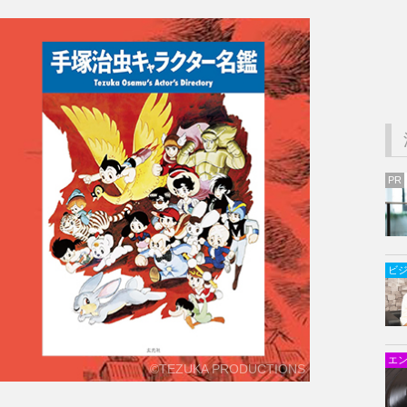
PR
ビ
エ
©️TEZUKA PRODUCTIONS