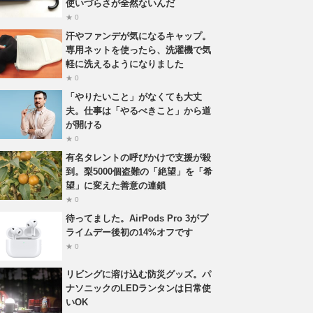
使いづらさが全然ないんだ
★ 0
汗やファンデが気になるキャップ。
専用ネットを使ったら、洗濯機で気
軽に洗えるようになりました
★ 0
「やりたいこと」がなくても大丈
夫。仕事は「やるべきこと」から道
が開ける
★ 0
有名タレントの呼びかけで支援が殺
到。梨5000個盗難の「絶望」を「希
望」に変えた善意の連鎖
★ 0
待ってました。AirPods Pro 3がプ
ライムデー後初の14%オフです
★ 0
リビングに溶け込む防災グッズ。パ
ナソニックのLEDランタンは日常使
いOK