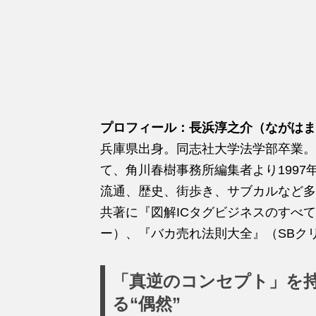
プロフィール：長浜淳之介（ながはま
兵庫県出身。同志社大学法学部卒業。
て、角川春樹事務所編集者より1997
流通、歴史、街歩き、サブカルなど多
共著に『図解ICタグビジネスのすべ
ー）、『バカ売れ法則大全』（SBク
「真逆のコンセプト」を
る“偶然”