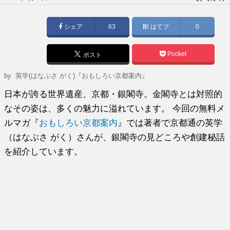
稿
日:
シェア
63
はてブ
0
Pocket
ポスト
by
英学(はなぶさ がく)『おもしろい京都案内』
日本が誇る世界遺産、京都・銀閣寺。金閣寺とは対照的
なその姿は、多くの魅力に溢れています。 今回の無料メ
ルマガ『
おもしろい京都案内
』では著者で京都通の英学
（はなぶさ がく）さんが、銀閣寺の見どころや創建秘話
を紹介しています。