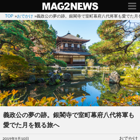
TOP
»
おでかけ
»
義政公の夢の跡。銀閣寺で室町幕府八代将軍も愛でた月
義政公の夢の跡。銀閣寺で室町幕府八代将軍も
愛でた月を観る旅へ
投
おでかけ
2019年9月10日