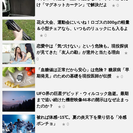
け「マグネットカーテン」で解決だよ
★ 0
花火大会、運動会にいいね！ロゴスの300gの軽量
＆小型チェアなら、いつものリュックにも入るよ
★ 0
恋愛中は「気づけない」という危険も。現役探偵
が見てきた「友人の勘」が意外と当たる理由
★
0
「血糖値は正常だから安心」は危険？ 糖尿病「早
期発見」のための基礎を現役医師が伝授
★ 0
UFO界の巨星デビッド・ウィルコック急逝。最期
まで追い続けた機密映像46本の開示はなぜ止まっ
たのか？
★ 0
被れば体感−15℃。夏の炎天下を乗り切る「冷感
ポンチョ」
★ 0