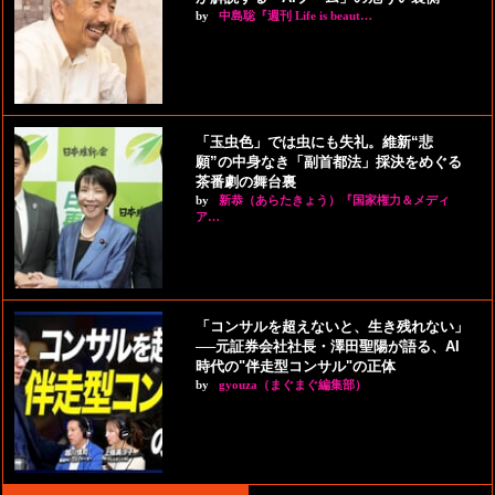
by
中島聡『週刊 Life is beaut…
「玉虫色」では虫にも失礼。維新“悲
願”の中身なき「副首都法」採決をめぐる
茶番劇の舞台裏
by
新恭（あらたきょう）『国家権力＆メディ
ア…
「コンサルを超えないと、生き残れない」
──元証券会社社長・澤田聖陽が語る、AI
時代の"伴走型コンサル"の正体
by
gyouza（まぐまぐ編集部）