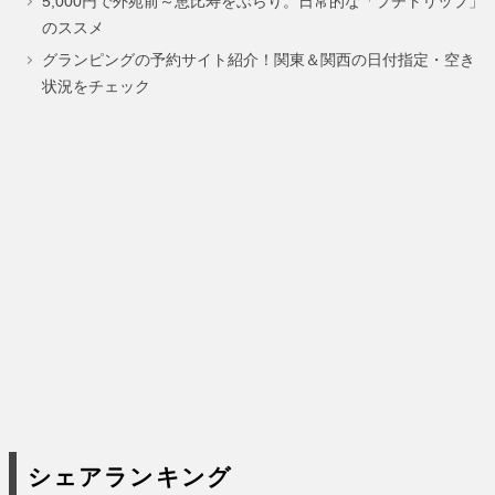
5,000円で外苑前～恵比寿をぶらり。日常的な「プチトリップ」
ー
ー
ー
のススメ
ジ
ジ
ジ
グランピングの予約サイト紹介！関東＆関西の日付指定・空き
状況をチェック
シェアランキング