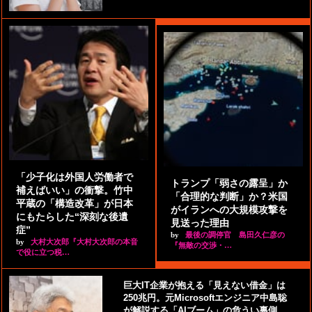
「少子化は外国人労働者で
トランプ「弱さの露呈」か
補えばいい」の衝撃。竹中
「合理的な判断」か？米国
平蔵の「構造改革」が日本
がイランへの大規模攻撃を
にもたらした“深刻な後遺
見送った理由
症”
by
最後の調停官 島田久仁彦の
by
大村大次郎『大村大次郎の本音
『無敵の交渉・…
で役に立つ税…
巨大IT企業が抱える「見えない借金」は
250兆円。元Microsoftエンジニア中島聡
が解説する「AIブーム」の危うい裏側