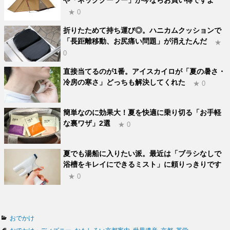
や「ネッククーラー」が今ならお買い得ですよ
★ 0
折りたためて持ち運び◎。ハニカムクッションで
「長距離移動、お尻痛い問題」が消えたんだ
★
0
直接当てるのが1番。アイスカイロが「夏の暑さ・
冷房の寒さ」どっちも解決してくれた
★ 0
簡単なのに効果大！夏を快適に乗り切る「お手軽
な裏ワザ」2選
★ 0
夏でも湯船に入りたい派。最近は「ブラシなしで
浴槽をキレイにできるミスト」に頼りっきりです
★ 0
カ
おでかけ
テ