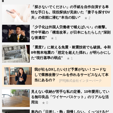
「探さないでください」の手紙を自作自演する卑
怯な手口も。現役探偵が見抜いた「妻子を探すDV
夫」の依頼に潜む“本当の狙い”
★ 2
「少子化は外国人労働者で補えばいい」の衝撃。
竹中平蔵の「構造改革」が日本にもたらした“深刻
な後遺症”
★ 1
「震度7」に耐える免震・耐震技術でも破損。令和
8年熊本地震の「想定を超えた揺れ」が明らかにし
た“現行基準の弱点”
★ 1
我が社もDXしたいけど予算がない！コードな
しで業務改善ツールを作れるサービスなんて本
当にあるの？
[PR]株式会社インターパーク
見えない収納が苦手な私の定番。10年愛用してい
る無印良品「ワイヤーバスケット」のリアルな活
用法
★ 0
車内の「日差し・熱」我慢しない。くっつけるだ