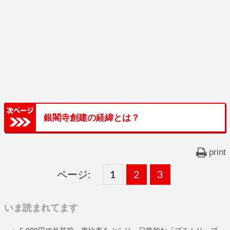
銀閣寺創建の経緯とは？
print
ページ:
固
1
固
2
,
固
3
,
定
定
定
いま読まれてます
ペ
ペ
ペ