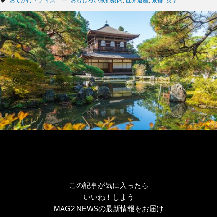
タ
おでかけ・ディズニー
,
おもしろい京都案内
,
世界遺産
,
京都
,
英学
ゴ
グ
リ
ー
この記事が気に入ったら
いいね！しよう
MAG2 NEWSの最新情報をお届け