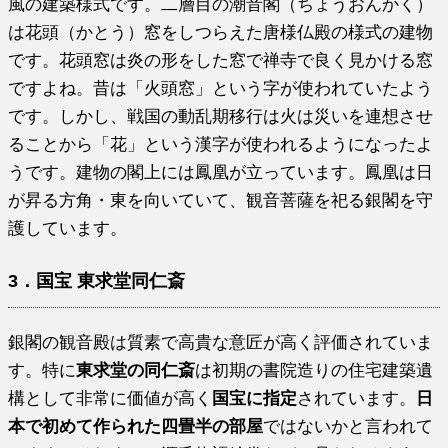
風の建築様式です。二層目の潮音閣（ちょうおんかく）
は花頭（かとう）窓をしつらえた唐様仏殿の様式の建物
です。花頭窓は炎の形をした窓で禅寺で良く見かける窓
ですよね。昔は「火頭窓」という字が使われていたよう
です。しかし、戦国の動乱期移行は火は災いを連想させ
ることから「花」という漢字が使われるようになったよ
うです。建物の閣上には鳳凰が立っています。鳳凰は日
が昇る方角・東を向いていて、観音菩薩を祀る銀閣を守
護しています。
3．国宝
東求
堂同仁斎
銀閣の観音殿は質素で高貴な意匠が高く評価されていま
す。特に
東求堂の同仁斎
は初期の書院造りの住宅建築遺
構として非常に価値が高く
国宝に指定
されています。
日
本で初めて作られた四畳半の部屋
ではないかと言われて