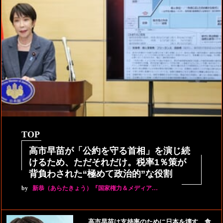
TOP
高市早苗が「公約を守る首相」を演じ続
けるため、ただそれだけ。税率1％策が
背負わされた“極めて政治的”な役割
by
新恭（あらたきょう）『国家権力＆メディア…
高市早苗は支持率のために日本を壊す。食