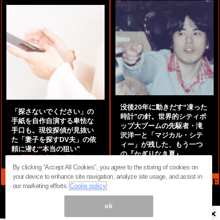
没後20年に動きだす“凍った
「探さないでください」の
時計”の針。世界的シティポ
手紙を自作自演する卑怯な
ップ大ブームの先駆者・滝
手口も。現役探偵が見抜い
沢洋一と「マジカル・シテ
た「妻子を探すDV夫」の依
ィー」が残した、もう一つ
頼に潜む“本当の狙い”
の『かぎりなき夏』
by
阿部泰尚『伝説の探偵』
by
都鳥 流星
By clicking “Accept All Cookies”, you agree to the storing of cookies on
your device to enhance site navigation, analyze site usage, and assist in
MAG2 NEWS HEADLINE
our marketing efforts.
Coolie policy
ok
×
ページ内の商標は全て商標権者に属します。無断転載を禁じます。 ©