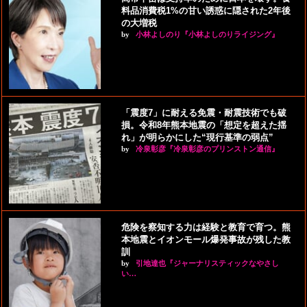
料品消費税1%の甘い誘惑に隠された2年後
の大増税
by
小林よしのり『小林よしのりライジング』
「震度7」に耐える免震・耐震技術でも破
損。令和8年熊本地震の「想定を超えた揺
れ」が明らかにした“現行基準の弱点”
by
冷泉彰彦『冷泉彰彦のプリンストン通信』
危険を察知する力は経験と教育で育つ。熊
本地震とイオンモール爆発事故が残した教
訓
by
引地達也『ジャーナリスティックなやさし
い…