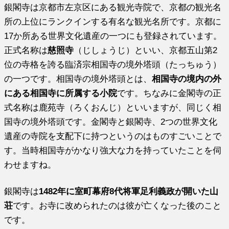
銀閣寺は京都市左京区にある観光寺院で、京都の観光名
所の上位にランクインする有名な観光名所です。京都に
17か所ある世界文化遺産の一つにも登録されています。
正式名称は
慈照寺
（じしょうじ）といい、京都五山第2
位の寺格を誇る臨済宗相国寺の境外塔頭（たっちゅう）
の一つです。相国寺の境外塔頭とは、
相国寺の境内の外
にある相国寺に所属する小院
です。ちなみに金閣寺の正
式名称は鹿苑寺（ろくおんじ）といいますが、同じく相
国寺の境外塔頭です。金閣寺と銀閣寺、2つの世界文化
遺産の寺院を支配下に持つというのはものすごいことで
す。
当時相国寺がかなり強大な力を持っていたことを伺
わせますね。
銀閣寺は
1482年に室町幕府8代将軍足利義政が開いた山
荘
です。お寺に改められたのは彼が亡くなった後のこと
です。