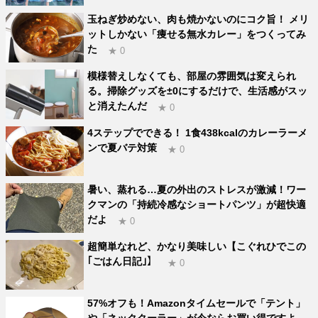
玉ねぎ炒めない、肉も焼かないのにコク旨！ メリ
ットしかない「痩せる無水カレー」をつくってみ
た
★ 0
模様替えしなくても、部屋の雰囲気は変えられ
る。掃除グッズを±0にするだけで、生活感がスッ
と消えたんだ
★ 0
4ステップでできる！ 1食438kcalのカレーラーメ
ンで夏バテ対策
★ 0
暑い、蒸れる…夏の外出のストレスが激減！ワー
クマンの「持続冷感なショートパンツ」が超快適
だよ
★ 0
超簡単なれど、かなり美味しい【こぐれひでこの
｢ごはん日記｣】
★ 0
57%オフも！Amazonタイムセールで「テント」