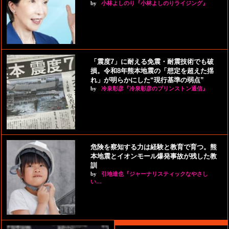
by
小林よしのり『小林よしのりライジング』
「震度7」に耐える免震・耐震技術でも破
損。令和8年熊本地震の「想定を超えた揺
れ」が明らかにした“現行基準の弱点”
by
冷泉彰彦『冷泉彰彦のプリンストン通信』
危険を察知する力は経験と教育で育つ。熊
本地震とイオンモール爆発事故が残した教
訓
by
引地達也『ジャーナリスティックなやさし
い…