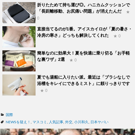
折りたためて持ち運び◎。ハニカムクッションで
「長距離移動、お尻痛い問題」が消えたんだ
★
0
直接当てるのが1番。アイスカイロが「夏の暑さ・
冷房の寒さ」どっちも解決してくれた
★ 0
簡単なのに効果大！夏を快適に乗り切る「お手軽
な裏ワザ」2選
★ 0
夏でも湯船に入りたい派。最近は「ブラシなしで
浴槽をキレイにできるミスト」に頼りっきりです
★ 0
カ
国際
テ
タ
NEWSを疑え！
,
マスコミ
,
人気記事
,
外交
,
小川和久
,
日本ヤバい
ゴ
グ
リ