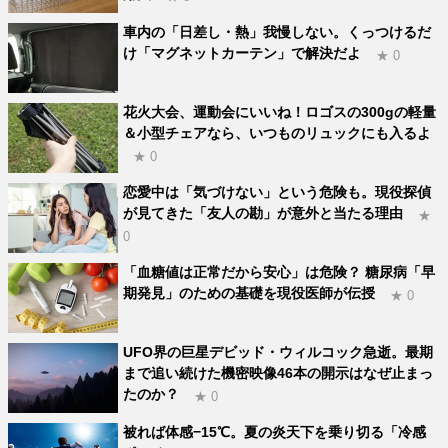
車内の「日差し・熱」我慢しない。くっつけるだ
け「マグネットカーテン」で解決だよ
★ 0
花火大会、運動会にいいね！ロゴスの300gの軽量
＆小型チェアなら、いつものリュックにも入るよ
★ 0
恋愛中は「気づけない」という危険も。現役探偵
が見てきた「友人の勘」が意外と当たる理由
★
0
「血糖値は正常だから安心」は危険？ 糖尿病「早
期発見」のための基礎を現役医師が伝授
★ 0
UFO界の巨星デビッド・ウィルコック急逝。最期
まで追い続けた機密映像46本の開示はなぜ止まっ
たのか？
★ 0
被れば体感−15℃。夏の炎天下を乗り切る「冷感