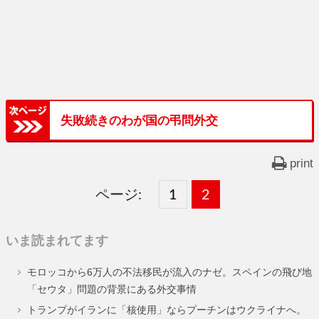
失敗続きのわが国の弔問外交
print
ページ:
固
1
固
2
,
定
定
いま読まれてます
ペ
ペ
モロッコから6万人の不法移民が流入のナゼ。スペインの飛び地
ー
ー
「セウタ」問題の背景にある外交事情
ジ
ジ
トランプがイランに「核使用」ならプーチンはウクライナへ。