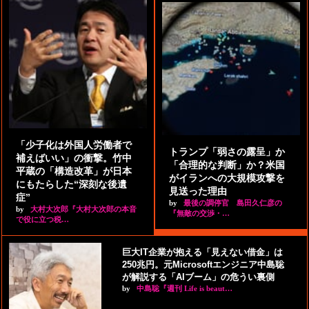
「少子化は外国人労働者で
トランプ「弱さの露呈」か
補えばいい」の衝撃。竹中
「合理的な判断」か？米国
平蔵の「構造改革」が日本
がイランへの大規模攻撃を
にもたらした“深刻な後遺
見送った理由
症”
by
最後の調停官 島田久仁彦の
by
大村大次郎『大村大次郎の本音
『無敵の交渉・…
で役に立つ税…
巨大IT企業が抱える「見えない借金」は
250兆円。元Microsoftエンジニア中島聡
が解説する「AIブーム」の危うい裏側
by
中島聡『週刊 Life is beaut…