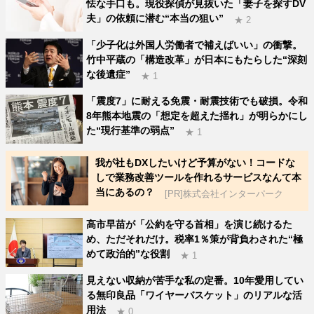
怯な手口も。現役探偵が見抜いた「妻子を探すDV
夫」の依頼に潜む“本当の狙い”
★ 2
「少子化は外国人労働者で補えばいい」の衝撃。
竹中平蔵の「構造改革」が日本にもたらした“深刻
な後遺症”
★ 1
「震度7」に耐える免震・耐震技術でも破損。令和
8年熊本地震の「想定を超えた揺れ」が明らかにし
た“現行基準の弱点”
★ 1
我が社もDXしたいけど予算がない！コードな
しで業務改善ツールを作れるサービスなんて本
当にあるの？
[PR]株式会社インターパーク
高市早苗が「公約を守る首相」を演じ続けるた
め、ただそれだけ。税率1％策が背負わされた“極
めて政治的”な役割
★ 1
見えない収納が苦手な私の定番。10年愛用してい
る無印良品「ワイヤーバスケット」のリアルな活
用法
★ 0