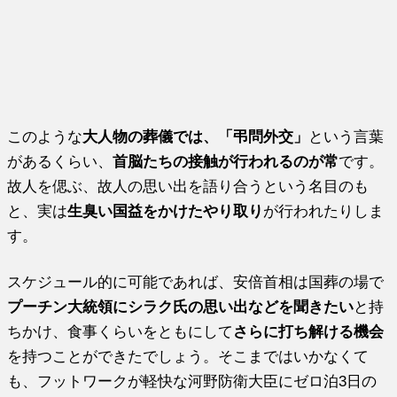
このような
大人物の葬儀では、「弔問外交」
という言葉
があるくらい、
首脳たちの接触が行われるのが常
です。
故人を偲ぶ、故人の思い出を語り合うという名目のも
と、実は
生臭い国益をかけたやり取り
が行われたりしま
す。
スケジュール的に可能であれば、安倍首相は国葬の場で
プーチン大統領にシラク氏の思い出などを聞きたい
と持
ちかけ、食事くらいをともにして
さらに打ち解ける機会
を持つことができたでしょう。そこまではいかなくて
も、フットワークが軽快な河野防衛大臣にゼロ泊3日の