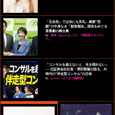
「玉虫色」では虫にも失礼。維新“悲
願”の中身なき「副首都法」採決をめぐる
茶番劇の舞台裏
by
新恭（あらたきょう）『国家権力＆メディ
ア…
「コンサルを超えないと、生き残れない」
──元証券会社社長・澤田聖陽が語る、AI
時代の"伴走型コンサル"の正体
by
gyouza（まぐまぐ編集部）