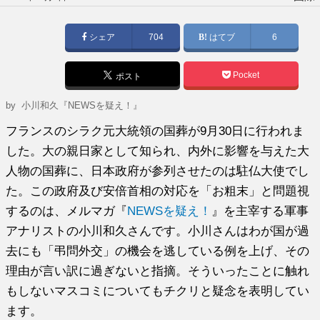
稿
日:
シェア
704
はてブ
6
Pocket
ポスト
by
小川和久『NEWSを疑え！』
フランスのシラク元大統領の国葬が9月30日に行われま
した。大の親日家として知られ、内外に影響を与えた大
人物の国葬に、日本政府が参列させたのは駐仏大使でし
た。この政府及び安倍首相の対応を「お粗末」と問題視
するのは、メルマガ『
NEWSを疑え！
』を主宰する軍事
アナリストの小川和久さんです。小川さんはわが国が過
去にも「弔問外交」の機会を逃している例を上げ、その
理由が言い訳に過ぎないと指摘。そういったことに触れ
もしないマスコミについてもチクリと疑念を表明してい
ます。