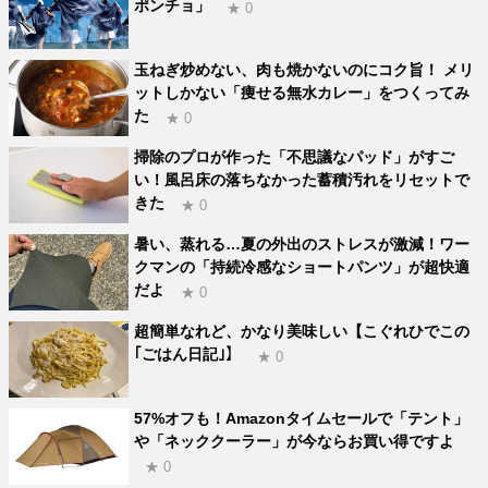
ポンチョ」
★ 0
玉ねぎ炒めない、肉も焼かないのにコク旨！ メリ
ットしかない「痩せる無水カレー」をつくってみ
た
★ 0
掃除のプロが作った「不思議なパッド」がすご
い！風呂床の落ちなかった蓄積汚れをリセットで
きた
★ 0
暑い、蒸れる…夏の外出のストレスが激減！ワー
クマンの「持続冷感なショートパンツ」が超快適
だよ
★ 0
超簡単なれど、かなり美味しい【こぐれひでこの
｢ごはん日記｣】
★ 0
57%オフも！Amazonタイムセールで「テント」
や「ネッククーラー」が今ならお買い得ですよ
★ 0