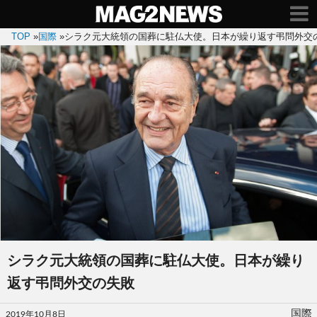
TOP
»
国際
»
シラク元大統領の国葬に駐仏大使。日本が繰り返す弔問外交
シラク元大統領の国葬に駐仏大使。日本が繰り
返す弔問外交の失敗
投
国際
2019年10月8日