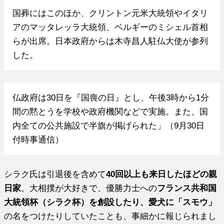
国葬にはこのほか、クリントン元米大統領やイタリ
アのマッタレッラ大統領、ベルギーのミシェル首相
らが出席。日本政府からは木寺昌人駐仏大使が参列
した。
仏政府は30日を『国喪の日』とし、午後3時から1分
間の黙とうを学校や政府機関などで実施。また、国
内全ての公共施設で半旗が掲げられた」（9月30日
付時事通信）
シラク氏は引退後を含めて
40回以上も来日したほどの親
日家
。大相撲が大好きで、優勝力士への
フランス共和国
大統領杯（シラク杯）を創設したり、愛犬に「スモウ」
の名をつけたりしていたことも、事細かに報じられまし