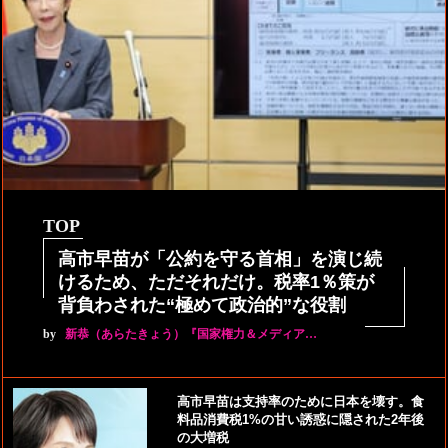
TOP
高市早苗が「公約を守る首相」を演じ続
けるため、ただそれだけ。税率1％策が
背負わされた“極めて政治的”な役割
by
新恭（あらたきょう）『国家権力＆メディア…
高市早苗は支持率のために日本を壊す。食
料品消費税1%の甘い誘惑に隠された2年後
の大増税