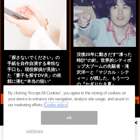
没後20年に動きだす“凍った
「探さないでください」の
時計”の針。世界的シティポ
手紙を自作自演する卑怯な
ップ大ブームの先駆者・滝
手口も。現役探偵が見抜い
沢洋一と「マジカル・シテ
た「妻子を探すDV夫」の依
ィー」が残した、もう一つ
頼に潜む“本当の狙い”
の『かぎりなき夏』
by
阿部泰尚『伝説の探偵』
by
都鳥 流星
By clicking “Accept All Cookies”, you agree to the storing of cookies on
your device to enhance site navigation, analyze site usage, and assist in
MAG2 NEWS HEADLINE
our marketing efforts.
Coolie policy
ok
×
ページ内の商標は全て商標権者に属します。無断転載を禁じます。 ©
まぐまぐ！
settings