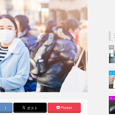
PR
ビ
エ
Pocket
1
ポスト