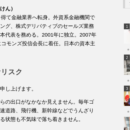
けん）
を得て金融業界へ転身。外資系金融機関で
ング、株式デリバティブのセールズ業務
代表を務める。2001年に独立。2007年
年にコモンズ投信会長に着任。日本の資本主
★
むリスク
★
申し上げます。
らの出口がなかなか見えま
せん。毎年ゴ
速道路、
飛行機、新幹線などでうんざり
★
る状態も不気味で落ち着きません。