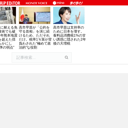
」に耐える免
高市早苗が「公約を
高市早苗は支持率の
技術でも破
守る首相」を演じ続
ために日本を壊す。
8年熊本地震
けるため、ただそれ
食料品消費税1%の甘
を超えた揺
だけ。税率1％策が背
い誘惑に隠された2年
らかにし
負わされた“極めて政
後の大増税
準の弱点”
治的”な役割