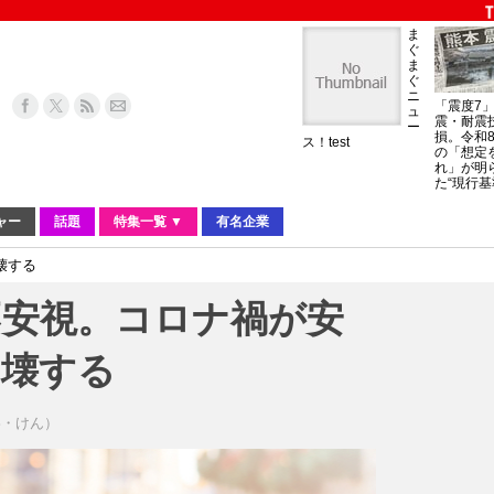
ま
ぐ
ま
ぐ
ニ
「震度7
ュ
震・耐震
ー
損。令和
ス！test
の「想定
れ」が明
た“現行基
ャー
話題
特集一覧 ▼
有名企業
壊する
不安視。コロナ禍が安
崩壊する
わ・けん）