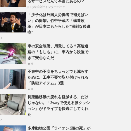
るサービスなんて本当にあるの？
[PR]株式会社インターパーク
「少子化は外国人労働者で補えばい
い」の衝撃。竹中平蔵の「構造改
革」が日本にもたらした“深刻な後遺
症”
 1
車の安全装備、用意してる？高速道
路の「もしも」に、車内から設置で
きて安心なんだ
★ 0
不在中の不安をちょっとでも減らす
ために。工事不要で取り付けられる
「防犯アイテム」3選
★ 0
長距離移動の疲れを軽減する、だけ
じゃない。「2wayで使える腰クッシ
ョン」がドライブを快適にしてくれ
た
 0
多摩動物公園「ライオン3頭の死」が