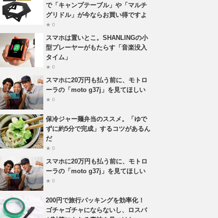
で「キャンプテーブル」や「マルチ
グリドル」が今ならお買い得ですよ
★ 0
スマホは置いとこ。SHANLINGの小
型プレーヤーがもたらす「音楽没入
タイム」
★ 0
スマホに20万円も払う前に、モトロ
ーラの「moto g37j」を見てほしい
★ 0
保冷ジャー麺弁当のススメ。「ゆで
ずに約5分で完成」するコツがあるん
だ
★ 0
スマホに20万円も払う前に、モトロ
ーラの「moto g37j」を見てほしい
★ 0
200円で旅行パッキングを効率化！
ゴチャゴチャにならないし、ロスバ