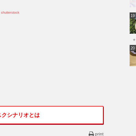
:
shutterstock
★
スクシナリオとは
print