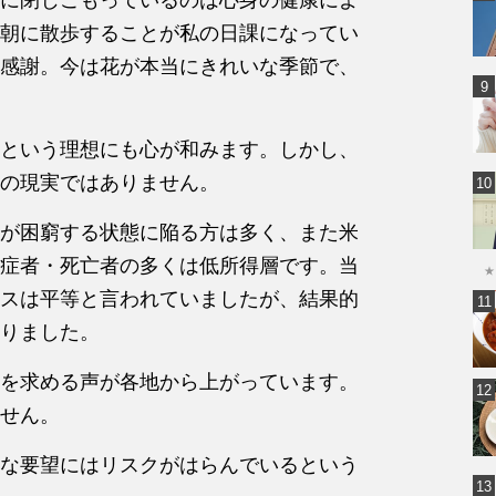
朝に散歩すること
が私の日課になってい
感謝。
今は花が本当にきれいな季節で、
という理想にも心が和みます
。しかし、
の現実ではありま
せん。
が困窮する状態に陥る方は
多く、また米
症者・死亡者の
多くは低所得層です。当
★
スは
平等と言われていましたが、
結果的
りました。
を求める声が各地から上がっ
ています。
せん。
な要望にはリスクがはらんで
いるという