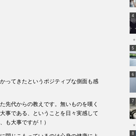
★
かってきたというポジティブ
な側面も感
た先代からの教えです。無い
ものを嘆く
大事である、とい
うことを日々実感して
、も大
事ですが！）
★
に閉じこもっているのは心身
の健康によ