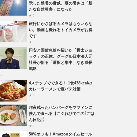
示した酷暑の脅威。夏の暑さは「新
たな自然災害」になった
★ 0
旅行にかさばるカメラはもういらな
い。動画も撮れるトイカメラがお得
です
★ 0
円安と国債急落を招いた「骨太ショ
ック」の正体。グーグル日本法人元
社長が斬る「選択と集中」なき成長
戦略
 0
4ステップでできる！ 1食438kcalの
カレーラーメンで夏バテ対策
★ 0
昨夜残ったハンバーグをマフィンに
挟んで食べる【こぐれひでこの｢ごは
ん日記｣】
★ 0
50%オフも！Amazonタイムセール