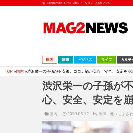
第一線の専門家たちがニッポンに「なぜ？」を問いかける
国内
国際
ビジネス
ライフ
カルチ
TOP
»
国内
»
渋沢栄一の子孫が不安視。コロナ禍が安心、安全、安定を崩
渋沢栄一の子孫が
心、安全、安定を
2020.05.12
by
国内
渋澤 健（しぶさ