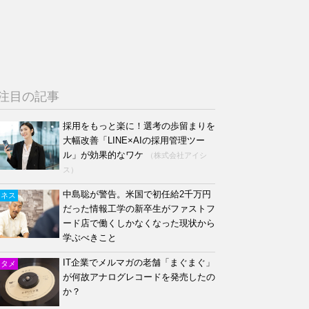
注目の記事
採用をもっと楽に！選考の歩留まりを
大幅改善「LINE×AIの採用管理ツー
ル」が効果的なワケ
（株式会社アイシ
ス）
中島聡が警告。米国で初任給2千万円
ジネス
だった情報工学の新卒生がファストフ
ード店で働くしかなくなった現状から
学ぶべきこと
IT企業でメルマガの老舗「まぐまぐ」
ンタメ
が何故アナログレコードを発売したの
か？