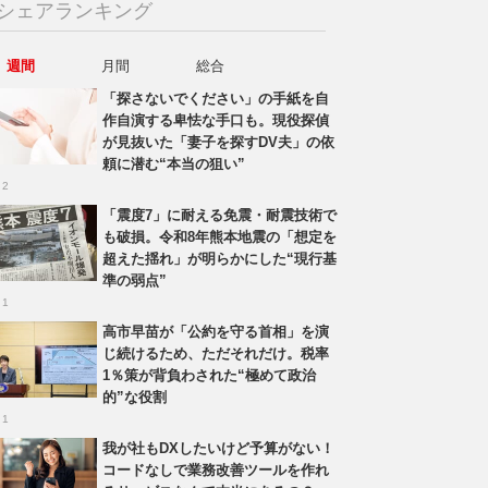
シェアランキング
週間
月間
総合
「探さないでください」の手紙を自
作自演する卑怯な手口も。現役探偵
が見抜いた「妻子を探すDV夫」の依
頼に潜む“本当の狙い”
 2
「震度7」に耐える免震・耐震技術で
も破損。令和8年熊本地震の「想定を
超えた揺れ」が明らかにした“現行基
準の弱点”
 1
高市早苗が「公約を守る首相」を演
じ続けるため、ただそれだけ。税率
1％策が背負わされた“極めて政治
的”な役割
 1
我が社もDXしたいけど予算がない！
コードなしで業務改善ツールを作れ