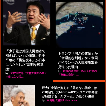
「少子化は外国人労働者で
トランプ「弱さの露呈」か
補えばいい」の衝撃。竹中
「合理的な判断」か？米国
平蔵の「構造改革」が日本
がイランへの大規模攻撃を
にもたらした“深刻な後遺
見送った理由
症”
by
最後の調停官 島田久仁彦の
by
大村大次郎『大村大次郎の本音
『無敵の交渉・…
で役に立つ税…
巨大IT企業が抱える「見えない借金」は
250兆円。元Microsoftエンジニア中島聡
が解説する「AIブーム」の危うい裏側
by
中島聡『週刊 Life is beaut…