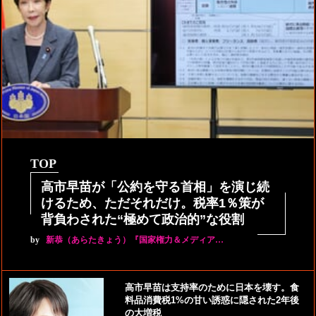
TOP
高市早苗が「公約を守る首相」を演じ続
けるため、ただそれだけ。税率1％策が
背負わされた“極めて政治的”な役割
by
新恭（あらたきょう）『国家権力＆メディア…
高市早苗は支持率のために日本を壊す。食
料品消費税1%の甘い誘惑に隠された2年後
の大増税