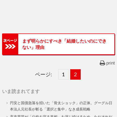
まず明らかにすべき「結婚したいのにでき
ない」理由
print
ページ:
固
1
固
2
,
定
定
いま読まれてます
ペ
ペ
円安と国債急落を招いた「骨太ショック」の正体。グーグル日
ー
ー
本法人元社長が斬る「選択と集中」なき成長戦略
ジ
ジ
高市早苗が「公約を守る首相」を演じ続けるため、ただそれだ