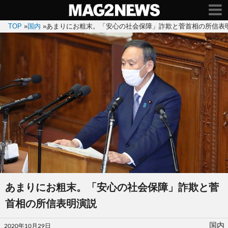
TOP
»
国内
»
あまりにお粗末。「安心の社会保障」詐欺と菅首相の所信表
あまりにお粗末。「安心の社会保障」詐欺と菅
首相の所信表明演説
投
国内
2020年10月29日