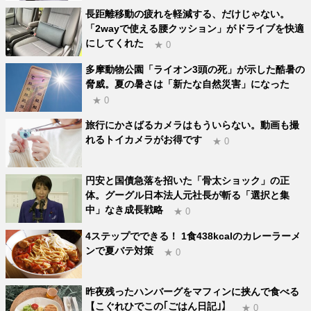
長距離移動の疲れを軽減する、だけじゃない。
「2wayで使える腰クッション」がドライブを快適
にしてくれた
★ 0
多摩動物公園「ライオン3頭の死」が示した酷暑の
脅威。夏の暑さは「新たな自然災害」になった
★ 0
旅行にかさばるカメラはもういらない。動画も撮
れるトイカメラがお得です
★ 0
円安と国債急落を招いた「骨太ショック」の正
体。グーグル日本法人元社長が斬る「選択と集
中」なき成長戦略
★ 0
4ステップでできる！ 1食438kcalのカレーラーメ
ンで夏バテ対策
★ 0
昨夜残ったハンバーグをマフィンに挟んで食べる
【こぐれひでこの｢ごはん日記｣】
★ 0