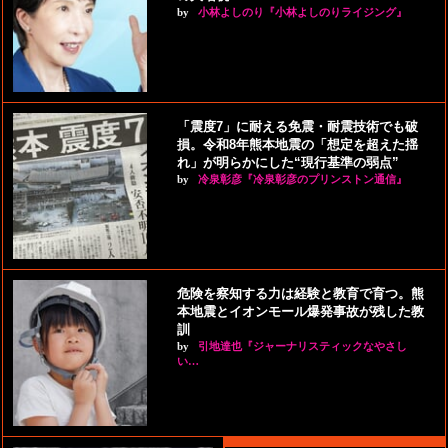
by
小林よしのり『小林よしのりライジング』
「震度7」に耐える免震・耐震技術でも破
損。令和8年熊本地震の「想定を超えた揺
れ」が明らかにした“現行基準の弱点”
by
冷泉彰彦『冷泉彰彦のプリンストン通信』
危険を察知する力は経験と教育で育つ。熊
本地震とイオンモール爆発事故が残した教
訓
by
引地達也『ジャーナリスティックなやさし
い…