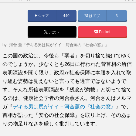
稿
日:
シェア
440
はてブ
3
Pocket
ポスト
by
河合 薫『デキる男は尻がイイ－河合薫の『社会の窓』』
この国の政治は、今後も「弱者」を切り捨て続けてゆく
のでしょうか。少なくとも26日に行われた菅首相の所信
表明演説を聞く限り、政府が社会保障に本腰を入れて取
り組む姿勢は見えないと言っても過言ではないようで
す。そんな所信表明演説を「残念が満載」と切って捨て
るのは、健康社会学者の河合薫さん。河合さんはメルマ
ガ『
デキる男は尻がイイ－河合薫の『社会の窓』
』で、
首相が語った「安心の社会保障」を取り上げ、そのあま
りの物足りなさを厳しく批判しています。