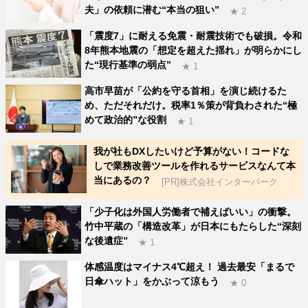
夫」の依頼に潜む“本当の狙い”
★ 2
「震度7」に耐える免震・耐震技術でも破損。令和
8年熊本地震の「想定を超えた揺れ」が明らかにし
た“現行基準の弱点”
★ 1
高市早苗が「公約を守る首相」を演じ続けるた
め、ただそれだけ。税率1％策が背負わされた“極
めて政治的”な役割
★ 1
我が社もDXしたいけど予算がない！コードな
しで業務改善ツールを作れるサービスなんて本
当にあるの？
[PR]株式会社インターパーク
「少子化は外国人労働者で補えばいい」の衝撃。
竹中平蔵の「構造改革」が日本にもたらした“深刻
な後遺症”
★ 1
体感温度はマイナス4℃超え！ 過去最安「まるで
日傘ハット」をかぶって涼もう
★ 0