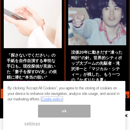
没後20年に動きだす“凍った
「探さないでください」の
時計”の針。世界的シティポ
手紙を自作自演する卑怯な
ップ大ブームの先駆者・滝
手口も。現役探偵が見抜い
沢洋一と「マジカル・シテ
た「妻子を探すDV夫」の依
ィー」が残した、もう一つ
頼に潜む“本当の狙い”
の『かぎりなき夏』
by
阿部泰尚『伝説の探偵』
by
都鳥 流星
By clicking “Accept All Cookies”, you agree to the storing of cookies on
your device to enhance site navigation, analyze site usage, and assist in
MAG2 NEWS HEADLINE
our marketing efforts.
Coolie policy
ok
×
ページ内の商標は全て商標権者に属します。無断転載を禁じます。 ©
まぐまぐ！
settings