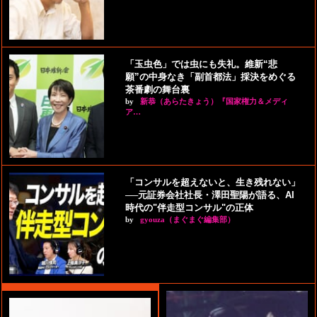
「玉虫色」では虫にも失礼。維新“悲
願”の中身なき「副首都法」採決をめぐる
茶番劇の舞台裏
by
新恭（あらたきょう）『国家権力＆メディ
ア…
「コンサルを超えないと、生き残れない」
──元証券会社社長・澤田聖陽が語る、AI
時代の"伴走型コンサル"の正体
by
gyouza（まぐまぐ編集部）