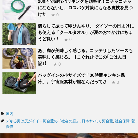
200円で旅行パッキングを効率化！ゴチャゴチャ
にならないし、ロスバゲ対策にもなる裏技を見つ
けた
★ 0
濡らして振って即ひんやり。 ダイソーの日よけに
も使える「クールタオル」が夏のおでかけにちょ
うど良い！
★ 0
あ、肉が美味しく感じる。コッテリしたソースも
美味しく感じる。【こぐれひでこの｢ごはん日
記｣】
★ 0
バッグインの小サイズで「30時間キンキン保
冷」。宇宙服素材が鍵なんだってさ
★ 0
カ
国内
テ
タ
デキる男は尻がイイ－河合薫の『社会の窓』
,
日本ヤバい
,
河合薫
,
社会保障
,
菅
ゴ
グ
義偉
リ
ー