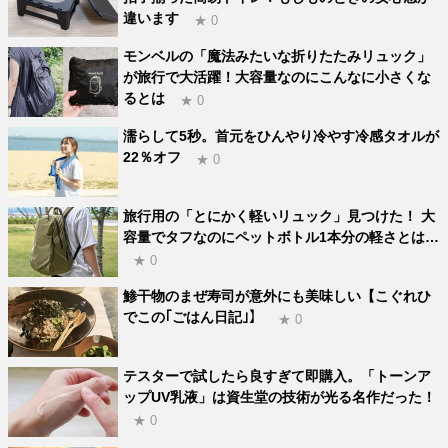
違います
★ 0
モンベルの「魔法みたいな折りたたみリュック」
が旅行で大活躍！大容量なのにこんなに小さくな
るとは
★ 0
濡らして5秒。首元をひんやり冷やす冷感タオルが
22％オフ
★ 0
旅行用の「とにかく軽いリュック」見つけた！ 大
容量でタフなのにペットボトル1本分の軽さとは…
★ 0
鯵干物のまぜ寿司が意外にも美味しい【こぐれひ
でこの｢ごはん日記｣】
★ 0
テスターで試したら良すぎて即購入。「トーンア
ップUV乳液」は資生堂の技術が光る名作だった！
★ 0