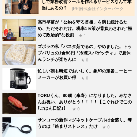
しで業務改善ツールを作れるサービスなんて本
当にあるの？
[PR]株式会社インターパーク
高市早苗が「公約を守る首相」を演じ続けるた
め、ただそれだけ。税率1％策が背負わされた“極
めて政治的”な役割
★ 1
ズボラの私「パスタ茹でるの」やめました。トッ
プバリュの1食86円「冷凍スパゲッティ」で夏休
みランチが楽ちんに
★ 0
忙しい朝も時短でおいしく。象印の定番コーヒー
メーカーがお買い得
★ 0
TORUくん、80歳（傘寿）になりました。みなさ
んお祝い、ありがとう！！！！【こぐれひでこの
｢ごはん日記｣】
★ 0
サンコーの新作マグネットケーブルは全盛り。奪
うのは「絡まりストレス」だけ
★ 0