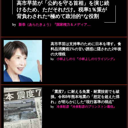
高市早苗が「公約を守る首相」を演じ続
けるため、ただそれだけ。税率1％策が
背負わされた“極めて政治的”な役割
by
新恭（あらたきょう）『国家権力＆メディア…
高市早苗は支持率のために日本を壊す。食
料品消費税1%の甘い誘惑に隠された2年後
の大増税
by
小林よしのり『小林よしのりライジング』
「震度7」に耐える免震・耐震技術でも破
損。令和8年熊本地震の「想定を超えた揺
れ」が明らかにした“現行基準の弱点”
by
冷泉彰彦『冷泉彰彦のプリンストン通信』