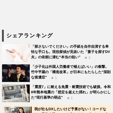
シェアランキング
「探さないでください」の手紙を自作自演する卑
怯な手口も。現役探偵が見抜いた「妻子を探すDV
夫」の依頼に潜む“本当の狙い”
★ 2
「少子化は外国人労働者で補えばいい」の衝撃。
竹中平蔵の「構造改革」が日本にもたらした“深刻
な後遺症”
★ 1
「震度7」に耐える免震・耐震技術でも破損。令和
8年熊本地震の「想定を超えた揺れ」が明らかにし
た“現行基準の弱点”
★ 1
我が社もDXしたいけど予算がない！コードな