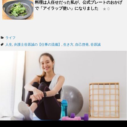
料理は人任せだった私が、公式プレートのおかげ
で「アイラップ使い」になりました
★ 0
カ
ライフ
テ
タ
人生
,
弁護士谷原誠の【仕事の流儀】
,
生き方
,
自己啓発
,
谷原誠
ゴ
グ
リ
ー