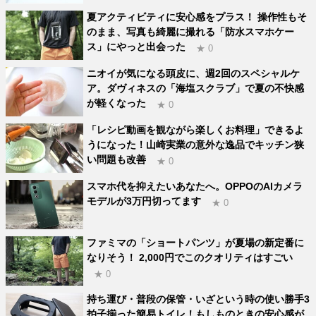
夏アクティビティに安心感をプラス！ 操作性もそ
のまま、写真も綺麗に撮れる「防水スマホケー
ス」にやっと出会った
★ 0
ニオイが気になる頭皮に、週2回のスペシャルケ
ア。ダヴィネスの「海塩スクラブ」で夏の不快感
が軽くなった
★ 0
「レシピ動画を観ながら楽しくお料理」できるよ
うになった！山崎実業の意外な逸品でキッチン狭
い問題も改善
★ 0
スマホ代を抑えたいあなたへ。OPPOのAIカメラ
モデルが3万円切ってます
★ 0
ファミマの「ショートパンツ」が夏場の新定番に
なりそう！ 2,000円でこのクオリティはすごい
★ 0
持ち運び・普段の保管・いざという時の使い勝手3
拍子揃った簡易トイレ！もしものときの安心感が