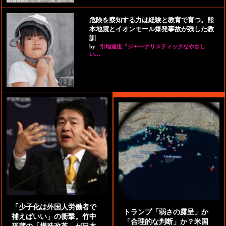
危険を察知する力は経験と教育で育つ。熊
本地震とイオンモール爆発事故が残した教
訓
by
引地達也『ジャーナリスティックなやさし
い…
「少子化は外国人労働者で
トランプ「弱さの露呈」か
補えばいい」の衝撃。竹中
「合理的な判断」か？米国