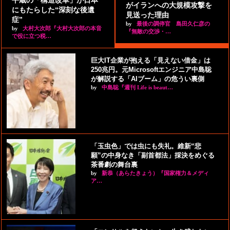
平蔵の「構造改革」が日本
がイランへの大規模攻撃を
にもたらした“深刻な後遺
見送った理由
症”
by
最後の調停官 島田久仁彦の
by
大村大次郎『大村大次郎の本音
『無敵の交渉・…
で役に立つ税…
巨大IT企業が抱える「見えない借金」は
250兆円。元Microsoftエンジニア中島聡
が解説する「AIブーム」の危うい裏側
by
中島聡『週刊 Life is beaut…
「玉虫色」では虫にも失礼。維新“悲
願”の中身なき「副首都法」採決をめぐる
茶番劇の舞台裏
by
新恭（あらたきょう）『国家権力＆メディ
ア…