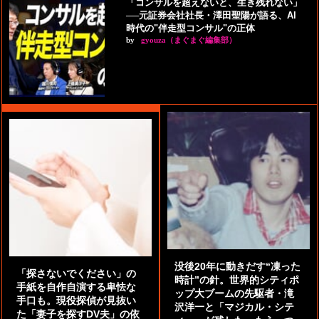
「コンサルを超えないと、生き残れない」
──元証券会社社長・澤田聖陽が語る、AI
時代の"伴走型コンサル"の正体
by
gyouza（まぐまぐ編集部）
没後20年に動きだす“凍った
「探さないでください」の
時計”の針。世界的シティポ
手紙を自作自演する卑怯な
ップ大ブームの先駆者・滝
手口も。現役探偵が見抜い
沢洋一と「マジカル・シテ
た「妻子を探すDV夫」の依