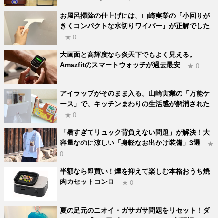
お風呂掃除の仕上げには、山崎実業の「小回りが
きくコンパクトな水切りワイパー」が正解でした
★ 0
大画面と高輝度なら炎天下でもよく見える。
Amazfitのスマートウォッチが過去最安
★ 0
アイラップがそのまま入る。山崎実業の「万能ケ
ース」で、キッチンまわりの生活感が解消された
★ 0
「暑すぎてリュック背負えない問題」が解決！大
容量なのに涼しい「身軽なお出かけ装備」3選
★
0
半額なら即買い！煙を抑えて楽しむ本格おうち焼
肉カセットコンロ
★ 0
夏の足元のニオイ・ガサガサ問題をリセット！ダ