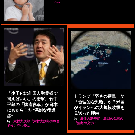
い…
「少子化は外国人労働者で
トランプ「弱さの露呈」か
補えばいい」の衝撃。竹中
「合理的な判断」か？米国
平蔵の「構造改革」が日本
がイランへの大規模攻撃を
にもたらした“深刻な後遺
見送った理由
症”
by
最後の調停官 島田久仁彦の
by
大村大次郎『大村大次郎の本音
『無敵の交渉・…
で役に立つ税…