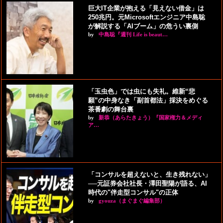
巨大IT企業が抱える「見えない借金」は
250兆円。元Microsoftエンジニア中島聡
が解説する「AIブーム」の危うい裏側
by
中島聡『週刊 Life is beaut…
「玉虫色」では虫にも失礼。維新“悲
願”の中身なき「副首都法」採決をめぐる
茶番劇の舞台裏
by
新恭（あらたきょう）『国家権力＆メディ
ア…
「コンサルを超えないと、生き残れない」
──元証券会社社長・澤田聖陽が語る、AI
時代の"伴走型コンサル"の正体
by
gyouza（まぐまぐ編集部）