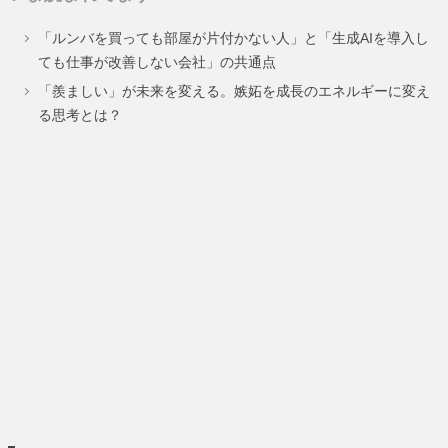
ペ
ペ
ペ
「ルンバを買っても部屋が片付かない人」と「生成AIを導入し
ー
ー
ー
ても仕事が改善しない会社」の共通点
ジ
ジ
ジ
「羨ましい」が未来を変える。嫉妬を成長のエネルギーに変え
る思考とは？