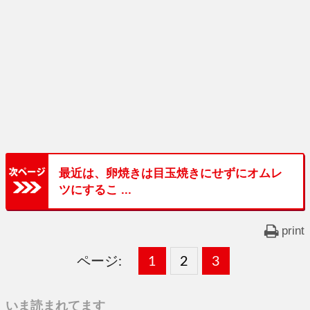
最近は、卵焼きは目玉焼きにせずにオムレ
ツにするこ ...
print
ページ:
固
1
固
2
,
固
3
,
定
定
定
いま読まれてます