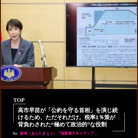
TOP
高市早苗が「公約を守る首相」を演じ続
けるため、ただそれだけ。税率1％策が
背負わされた“極めて政治的”な役割
by
新恭（あらたきょう）『国家権力＆メディア…