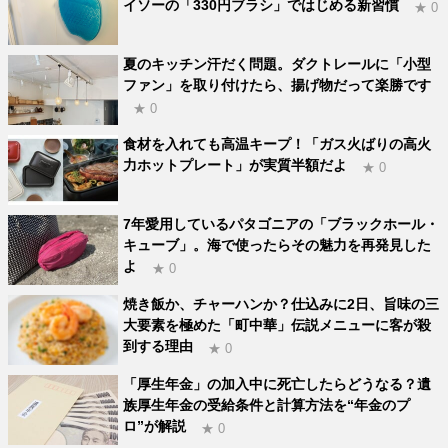
イソーの「330円ブラシ」ではじめる新習慣
★ 0
夏のキッチン汗だく問題。ダクトレールに「小型
ファン」を取り付けたら、揚げ物だって楽勝です
★ 0
食材を入れても高温キープ！「ガス火ばりの高火
力ホットプレート」が実質半額だよ
★ 0
7年愛用しているパタゴニアの「ブラックホール・
キューブ」。海で使ったらその魅力を再発見した
よ
★ 0
焼き飯か、チャーハンか？仕込みに2日、旨味の三
大要素を極めた「町中華」伝説メニューに客が殺
到する理由
★ 0
「厚生年金」の加入中に死亡したらどうなる？遺
族厚生年金の受給条件と計算方法を“年金のプ
ロ”が解説
★ 0