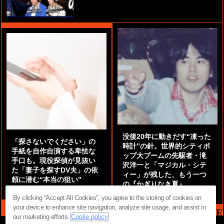
没後20年に動きだす“凍った
「探さないでください」の
時計”の針。世界的シティポ
手紙を自作自演する卑怯な
ップ大ブームの先駆者・滝
手口も。現役探偵が見抜い
沢洋一と「マジカル・シテ
た「妻子を探すDV夫」の依
ィー」が残した、もう一つ
頼に潜む“本当の狙い”
の『かぎりなき夏』
by
阿部泰尚『伝説の探偵』
by
都鳥 流星
By clicking “Accept All Cookies”, you agree to the storing of cookies on
your device to enhance site navigation, analyze site usage, and assist in
MAG2 NEWS HEADLINE
our marketing efforts.
Coolie policy