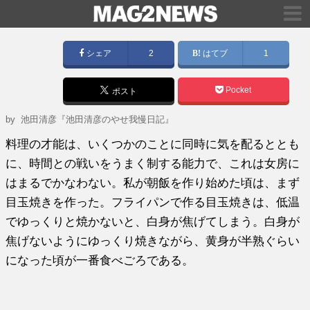
シェア
2
はてブ
1
Pocket
ポスト
by
池田清彦『池田清彦のやせ我慢日記』
料理の才能は、いくつかのことに同時に気を配るととも
に、時間との戦いをうまく制する能力で、これは女房に
はまるでかなわない。私が朝飯を作り始めた頃は、まず
目玉焼きを作った。フライパンで作る目玉焼きは、低温
でゆっくりと焼かないと、白身が焦げてしまう。白身が
焦げないようにゆっくり焼きながら、黄身が半熟ぐらい
になった頃が一番食べごろである。