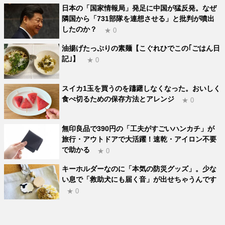
日本の「国家情報局」発足に中国が猛反発。なぜ
隣国から「731部隊を連想させる」と批判が噴出
したのか？
★ 0
油揚げたっぷりの素麺【こぐれひでこの｢ごはん日
記｣】
★ 0
スイカ1玉を買うのを躊躇しなくなった。おいしく
食べ切るための保存方法とアレンジ
★ 0
無印良品で390円の「工夫がすごいハンカチ」が
旅行・アウトドアで大活躍！速乾・アイロン不要
で助かる
★ 0
キーホルダーなのに「本気の防災グッズ」。少な
い息で「救助犬にも届く音」が出せちゃうんです
★ 0