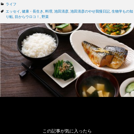
カ
ライフ
テ
タ
エッセイ
,
健康・長生き
,
料理
,
池田清彦
,
池田清彦のやせ我慢日記
,
生物学もの知
ゴ
グ
り帖
,
目からウロコ！
,
野菜
リ
ー
この記事が気に入ったら