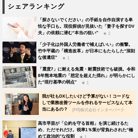
シェアランキング
「探さないでください」の手紙を自作自演する卑
怯な手口も。現役探偵が見抜いた「妻子を探すDV
夫」の依頼に潜む“本当の狙い”
★ 2
「少子化は外国人労働者で補えばいい」の衝撃。
竹中平蔵の「構造改革」が日本にもたらした“深刻
な後遺症”
★ 1
「震度7」に耐える免震・耐震技術でも破損。令和
8年熊本地震の「想定を超えた揺れ」が明らかにし
た“現行基準の弱点”
★ 1
我が社もDXしたいけど予算がない！コードな
しで業務改善ツールを作れるサービスなんて本
当にあるの？
[PR]株式会社インターパーク
高市早苗が「公約を守る首相」を演じ続けるた
め、ただそれだけ。税率1％策が背負わされた“極
めて政治的”な役割
★ 1