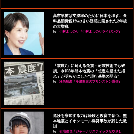
高市早苗は支持率のために日本を壊す。食
料品消費税1%の甘い誘惑に隠された2年後
の大増税
by
小林よしのり『小林よしのりライジング』
「震度7」に耐える免震・耐震技術でも破
損。令和8年熊本地震の「想定を超えた揺
れ」が明らかにした“現行基準の弱点”
by
冷泉彰彦『冷泉彰彦のプリンストン通信』
危険を察知する力は経験と教育で育つ。熊
本地震とイオンモール爆発事故が残した教
訓
by
引地達也『ジャーナリスティックなやさし